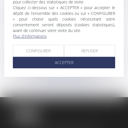
pour collecter des statistiques de visite.
commerces et pharmacies) et droit au
Cliquez ci-dessous sur « ACCEPTER » pour accepter le
bail
dépôt de l'ensemble des cookies ou sur « CONFIGURER
Audit juridique préalable à une
» pour choisir quels cookies nécessitant votre
acquisition et dans le cadre d’une
consentement seront déposés (cookies statistiques),
Garantie de Passif
avant de continuer votre visite du site.
Plus d'informations
CONFIGURER
REFUSER
Voir tous les domaines
d'intervention
ACCEPTER
Contacter un expert