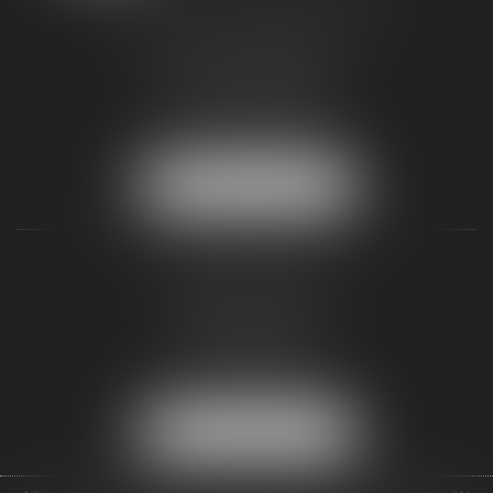
TAXLENS FONTAINEBLEAU
187 rue Grande
77300 FONTAINEBLEAU
Tél :
01 64 22 82 71
Fax :
01 64 23 01 59
NOUS LOCALISER
TAXLENS PARIS
31 rue de Penthièvre
75008 PARIS
Tél :
01 47 23 41 00
Fax :
01 64 23 01 59
NOUS LOCALISER