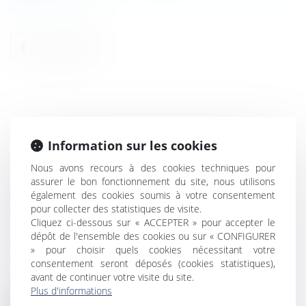
Information sur les cookies
NEWSLETTER FLASH AVRIL 2015 - UN
Nous avons recours à des cookies techniques pour
CONTRAT D'ASSURANCE-VIE
assurer le bon fonctionnement du site, nous utilisons
CONSERVE SON ANTÉRIORITÉ
également des cookies soumis à votre consentement
pour collecter des statistiques de visite.
FISCALE, LORSQU'ON AJOUTE UN
Cliquez ci-dessous sur « ACCEPTER » pour accepter le
SOUSCRIPTEUR-ASSURÉ*
dépôt de l'ensemble des cookies ou sur « CONFIGURER
Actualités
» pour choisir quels cookies nécessitant votre
Newsletter
consentement seront déposés (cookies statistiques),
D'aprés la cour de cassation, ajouter un
avant de continuer votre visite du site.
Plus d'informations
adhérent (souscripteur et ass...