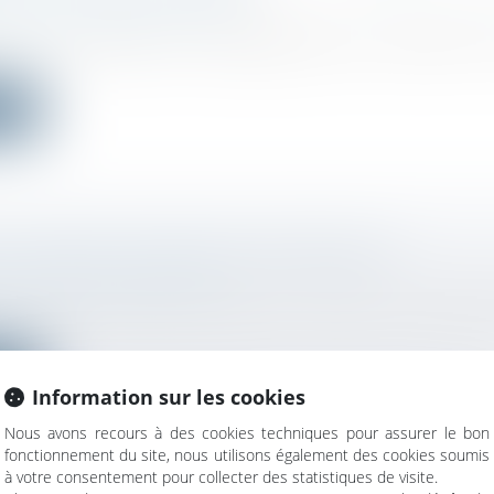
ociétés
/
Levées de fonds
 des investisseurs de s'engager dans un premier to
ite
E LEVÉE DE FONDS POUR NEOVACS
ociétés
/
Levées de fonds
 de biotechnologie, Neovacs, qui conduit une double 
ite
Information sur les cookies
Nous avons recours à des cookies techniques pour assurer le bon
fonctionnement du site, nous utilisons également des cookies soumis
à votre consentement pour collecter des statistiques de visite.