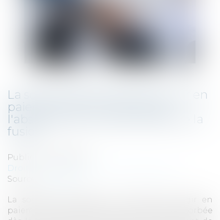
La société absorbante peut agir en
paiement d'une créance de
l'absorbée dès la date d'effet de la
fusion
Publié le :
06/10/2021
Droit des sociétés
/
Fusions et acquisitions
Source :
www.efl.fr
La société absorbante a qualité pour agir en
paiement d'une créance de la société absorbée