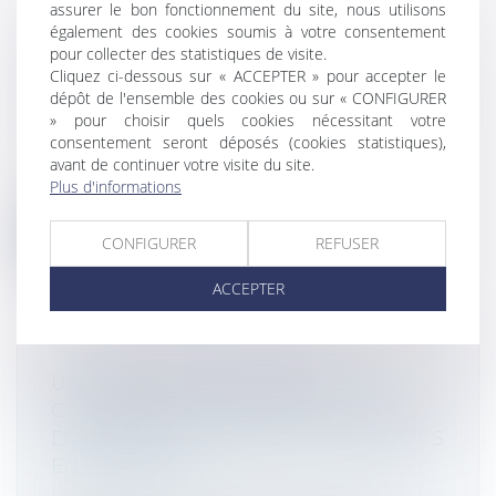
assurer le bon fonctionnement du site, nous utilisons
également des cookies soumis à votre consentement
FUSION PRÉVOYANT UNE DATE
pour collecter des statistiques de visite.
D'EFFET RÉTROACTIF : LE CONSEIL
Cliquez ci-dessous sur « ACCEPTER » pour accepter le
D'ETAT VALIDE LA DOCTRINE BOFIP
dépôt de l'ensemble des cookies ou sur « CONFIGURER
Droit des sociétés
/
Fusions et acquisitions
» pour choisir quels cookies nécessitant votre
consentement seront déposés (cookies statistiques),
Le Conseil d’Etat vient de rejeter la
avant de continuer votre visite du site.
requête en annulation pour excès de
Plus d'informations
pou...
Lire la suite
CONFIGURER
REFUSER
ACCEPTER
UNE DIVERGENCE FISCALO-
COMPTABLE SUR L’AMORTISSEMENT
DU FONDS COMMERCIAL DES PETITES
ENTREPRISES
Droit des sociétés
/
Fusions et acquisitions