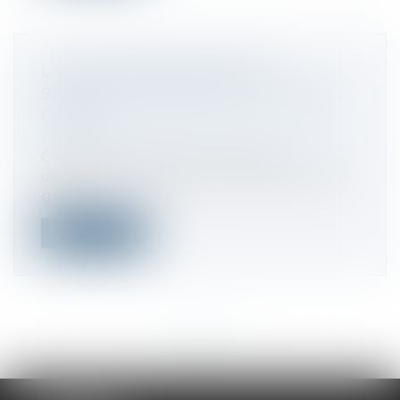
LAËTITIA MÉNASÉ NOMMÉE
SECRÉTAIRE GÉNÉRALE DU GROUPE
CANAL+
Droit des sociétés
/
Fusions et acquisitions
Canal+ a annoncé la nomination
de Laëtitia Ménasé en tant que secrétaire
géné...
Lire la suite
<<
<
...
11
12
13
14
15
16
17
...
>
>>