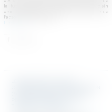
dès la date de l'assemblée générale décidant de
la fusion-absorption, laquelle opère de plein
droit transmission universelle du patrimoine de
l'absorbée à l'absorbante.
Lire la suite
LE RISQUE PÉNAL DANS LES
OPÉRATIONS DE FUSION-ACQUISITION
(3) - RESPONSABILITÉ PÉNALE DES
PERSONNES MORALES : DE LA
THÉORIE À LA PRATIQUE