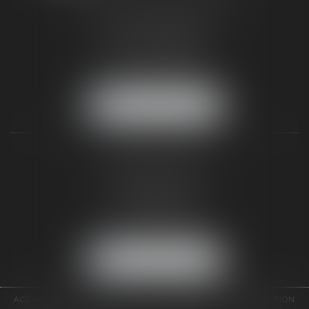
187 rue Grande
77300 FONTAINEBLEAU
Tél :
01 64 22 82 71
Fax :
01 64 23 01 59
NOUS LOCALISER
TAXLENS PARIS
31 rue de Penthièvre
75008 PARIS
Tél :
01 47 23 41 00
Fax :
01 64 23 01 59
NOUS LOCALISER
ACCUEIL
CABINET
ÉQUIPE
DOMAINES D'INTERVENTION