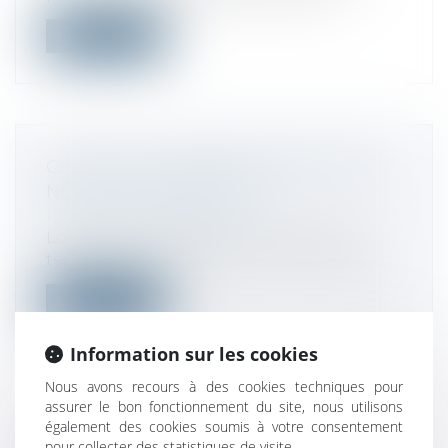
Lire la suite
CET 2024 : UN DÉGRÈVEMENT POUR
NE PAS TROP PAYER !
Droit fiscal
/
Fiscalité locale
Lorsque la contribution économique
territoriale (CET) 2024 dont votre entrepr...
Lire la suite
Information sur les cookies
Nous avons recours à des cookies techniques pour
assurer le bon fonctionnement du site, nous utilisons
également des cookies soumis à votre consentement
LOI DU 19 NOVEMBRE 2024 VISANT À
pour collecter des statistiques de visite.