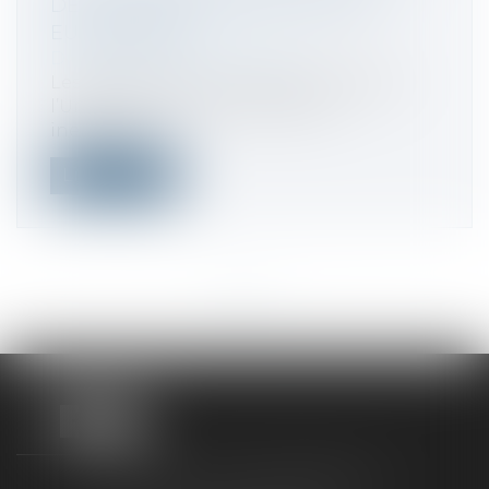
DÉPLACEMENTS DANS L’UNION
EUROPÉENNE
Droit fiscal
/
Fiscalité locale
Les déplacements professionnels dans
l’Union européenne entraînent
inévitable...
Lire la suite
<<
<
...
5
6
7
8
9
10
11
...
>
>>
TAXLENS FONTAINEBLEAU