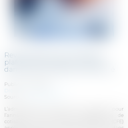
Revalorisation pour 2025 des
plafonds d’exonération de CFE
dans zones urbaines en difficulté
Publié le :
17/12/2024
Droit fiscal
/
Fiscalité locale
Source :
www.legifiscal.fr
L’administration fiscale vient de publier pour
l’année 2025 les plafonds d’exonération de
cotisation foncière des entreprises (CFE)
applicables pour les établissements situés dans