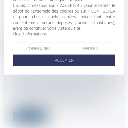
RENFORCER LES OUTILS DE
Cliquez ci-dessous sur « ACCEPTER » pour accepter le
RÉGULATION DES MEUBLÉS DE
dépôt de l'ensemble des cookies ou sur « CONFIGURER
TOURISME À L'ÉCHELLE LOCALE
» pour choisir quels cookies nécessitant votre
consentement seront déposés (cookies statistiques),
Droit fiscal
/
Fiscalité locale
avant de continuer votre visite du site.
Cette loi transpartisane vient encadrer les
Plus d'informations
meublés de tourisme type AirBnb p...
Lire la suite
CONFIGURER
REFUSER
ACCEPTER
LES AVIS DE CFE 2024 SONT EN LIGNE
Droit fiscal
/
Fiscalité locale
Les avis d’imposition à la cotisation
foncière des entreprises (CFE) ont réce...
Lire la suite