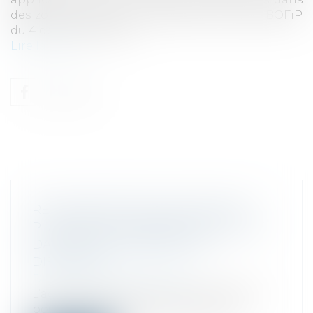
des zones urbaines en difficulté (actualité BOFiP
du 4 décembre 2024)...
Lire la suite
REVALORISATION POUR 2025 DES
PLAFONDS D’EXONÉRATION DE CFE
DANS ZONES URBAINES EN
DIFFICULTÉ
Droit fiscal
/
Fiscalité locale
L’administration fiscale vient de publier
pour l’année 2025 les plafonds d’ex...