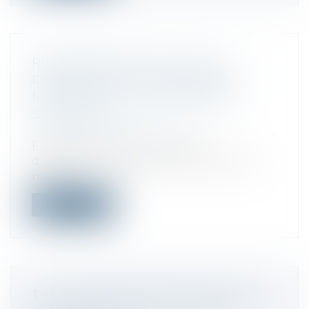
RÉTABLISSEMENT DE LA TAXE
D’HABITATION ? LES MAIRES S'EN
MÊLENT ET LES PROPRIÉTAIRES
S'INQUIÈTENT
Droit fiscal
/
Fiscalité locale
En 2023, la question de la taxe
d’habitation refait surface et suscite de
nom...
Lire la suite
TVA : LES NOTES DE FRAIS POUR LES