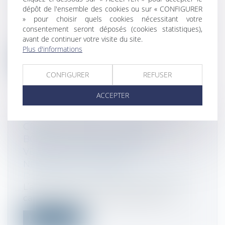
SUR 3 ANS : EXEMPLES DE CALCUL
dépôt de l'ensemble des cookies ou sur « CONFIGURER
Droit fiscal
/
Fiscalité des professionnels
» pour choisir quels cookies nécessitant votre
consentement seront déposés (cookies statistiques),
L’administration fiscale a commenté ce 23
avant de continuer votre visite du site.
août au BOFiP, la mesure temporaire...
Plus d'informations
Lire la suite
CONFIGURER
REFUSER
ACCEPTER
CRÉDIT D’IMPÔT AU TITRE DES
BORNES DE RECHARGE DE
VÉHICULES ÉLECTRIQUES : LES
NORMES SONT FIXÉES
Droit fiscal
/
Fiscalité des professionnels
L’arrêté interministériel définissant les
caractéristiques techniques que les...
Lire la suite