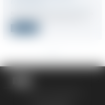
ÉLECTRONIQUE
Droit fiscal
/
Fiscalité des professionnels
Bercy soumet à consultation publique ses
commentaires de la transposition du...
Lire la suite
<<
<
...
29
30
31
32
33
34
35
...
>
>>
TAXLENS FONTAINEBLEAU
187 rue Grande