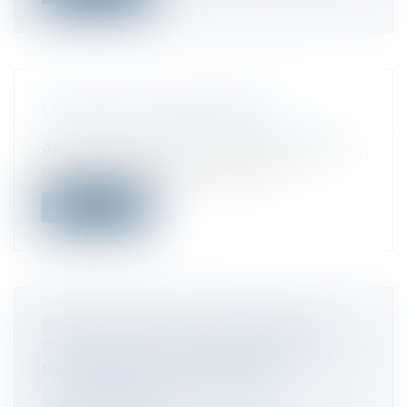
L’IMPÔT SUR LES SOCIÉTÉS
Droit fiscal
/
Fiscalité des professionnels
Après l’impôt de capitation, l’impôt sur le
capital et les impôts sur les typ...
Lire la suite
BERCY SOUMET À CONSULTATION
PUBLIQUE SES COMMENTAIRES DES
NOUVELLES RÈGLES DE TVA
APPLICABLES AU COMMERCE