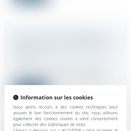
PAQUET TVA SUR LE COMMERCE
ÉLECTRONIQUE : LES COMMENTAIRES
DE BERCY MIS EN CONSULTATION
PUBLIQUE
Droit fiscal
/
Fiscalité des professionnels
L’administration met en consultation
publique, jusqu’au 13 octobre 2021, ses...
Lire la suite
Information sur les cookies
Nous avons recours à des cookies techniques pour
assurer le bon fonctionnement du site, nous utilisons
également des cookies soumis à votre consentement
pour collecter des statistiques de visite.
REPORT EN ARRIÈRE DES DÉFICITS
Cliquez ci-dessous sur « ACCEPTER » pour accepter le