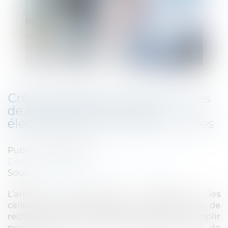
Crédit d’impôt au titre des bornes
de recharge de véhicules
électriques : les normes sont fixées
Publié le :
07/09/2021
Droit fiscal
/
Fiscalité des professionnels
Source :
www.efl.fr
L’arrêté interministériel définissant les
caractéristiques techniques que les bornes de
recharge de véhicules électriques doivent remplir
pour ouvrir droit au crédit d’impôt vient de