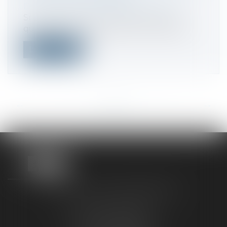
Droit fiscal
/
Fiscalité des particuliers
Si un proche vous a prêté de l'argent,
quelques principes doivent être respec...
Lire la suite
<<
<
...
24
25
26
27
28
29
30
...
>
>>
TAXLENS FONTAINEBLEAU
187 rue Grande
77300 FONTAINEBLEAU