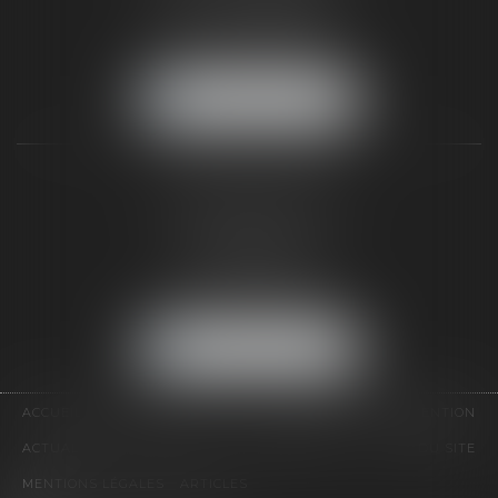
Tél :
01 64 22 82 71
Fax :
01 64 23 01 59
NOUS LOCALISER
TAXLENS PARIS
31 rue de Penthièvre
75008 PARIS
Tél :
01 47 23 41 00
Fax :
01 64 23 01 59
NOUS LOCALISER
ACCUEIL
CABINET
ÉQUIPE
DOMAINES D'INTERVENTION
ACTUALITÉS
CONTACT
HONORAIRES
PLAN DU SITE
MENTIONS LÉGALES
ARTICLES