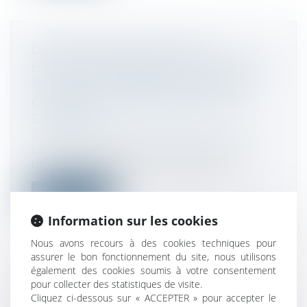
DUTREIL "RÉPUTÉ ACQUIS" ET
FONCTION DE DIRECTION : LA COUR
SUIT LA DOCTRINE SUR L'EXERCICE
CONJOINT DU DONATAIRE ET DU
DONATEUR
Droit fiscal
/
Fiscalité des particuliers
La juridiction judiciaire vient de rendre
une nouvelle décision par laquelle...
Lire la suite
Information sur les cookies
Nous avons recours à des cookies techniques pour
assurer le bon fonctionnement du site, nous utilisons
également des cookies soumis à votre consentement
RÉDUCTION D'IMPÔT « MADELIN » :
pour collecter des statistiques de visite.
Cliquez ci-dessous sur « ACCEPTER » pour accepter le
ENTRÉE EN VIGUEUR DU TAUX