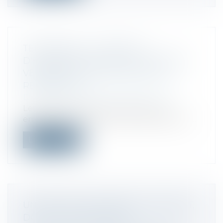
TÉLÉTRAVAIL : LA MESURE
D'EXONÉRATION DES ALLOCATIONS
VERSÉES PAR L'EMPLOYEUR EST
RECONDUITE
Droit fiscal
/
Fiscalité des particuliers
Les sommes versées en 2021 par les
employeurs au titre des frais de télétrava...
Lire la suite
UN PROCHE M'A PRÊTÉ DE L'ARGENT,
DOIS-JE LE DÉCLARER ?