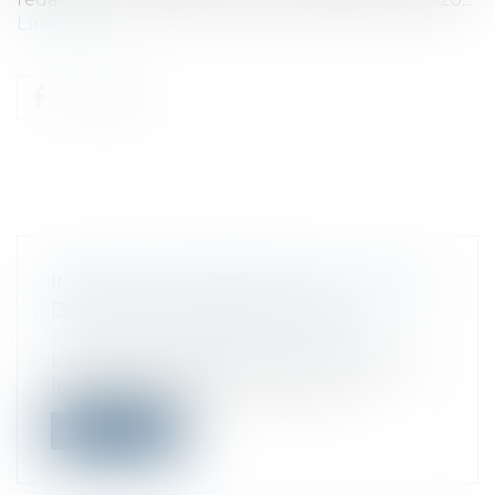
Lire la suite
IMPÔT SUR LE REVENU ET IFI : DATES
DE DÉCLARATION POUR 2022
Droit fiscal
/
Fiscalité des particuliers
L'administration fiscale vient de dévoiler
les délais de souscription de la d...
Lire la suite