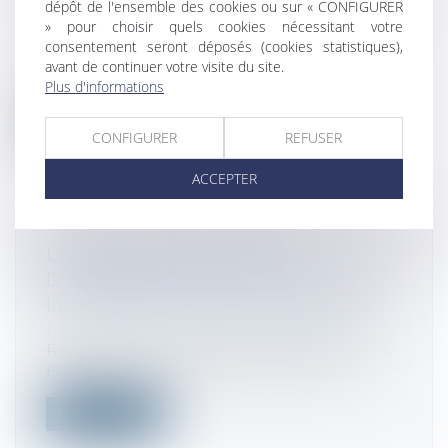
dépôt de l'ensemble des cookies ou sur « CONFIGURER
BONIFIÉ JUSQU’AU 31 DÉCEMBRE 2022
» pour choisir quels cookies nécessitant votre
Droit fiscal
/
Fiscalité des particuliers
consentement seront déposés (cookies statistiques),
Le Gouvernement vient de publier le
avant de continuer votre visite du site.
décret qui fixe la date d’entrée en vigue...
Plus d'informations
Lire la suite
CONFIGURER
REFUSER
ACCEPTER
UNE RÉVISION DU RÉGIME
D'EXONÉRATION DE LA TFPB POUR
LES CONSTRUCTIONS NOUVELLES ?
Droit fiscal
/
Fiscalité des particuliers
Réponse du ministère de l'Économie, des
finances et de la relance : Aux terme...
Lire la suite