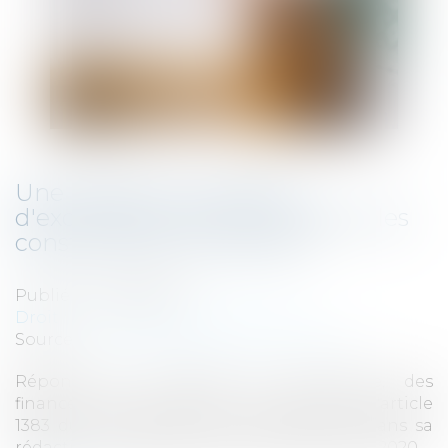
Une révision du régime
d'exonération de la TFPB pour les
constructions nouvelles ?
Publié le :
22/03/2022
Droit fiscal
/
Fiscalité des particuliers
Source :
www.lagazettedescommunes.com
Réponse du ministère de l'Économie, des
finances et de la relance : Aux termes de l'article
1383 du code général des impôts (CGI), dans sa
rédaction en vigueur jusqu'au 31 décembre 2020...