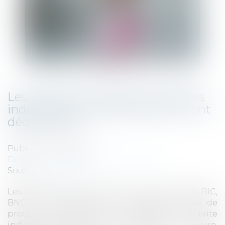
Les versements effectués par des
indépendants dans des PEPP sont
déductibles
Publié le :
11/04/2023
Droit fiscal
/
Fiscalité des particuliers
Source :
www.efl.fr
Les versements effectués par les titulaires de BIC,
BNC ou BA dans un sous-compte français de
produit paneuropéen d'épargne retraite
individuelle (PEPP) sont, sauf option contraire,