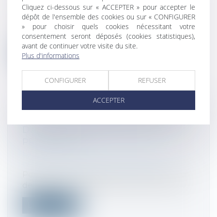
Droit des sociétés
/
Levées de fonds
Cliquez ci-dessous sur « ACCEPTER » pour accepter le
Les start-up Deeptech issues de
dépôt de l'ensemble des cookies ou sur « CONFIGURER
laboratoires sous tutelle du CNRS ont le
» pour choisir quels cookies nécessitant votre
vent...
consentement seront déposés (cookies statistiques),
avant de continuer votre visite du site.
Lire la suite
Plus d'informations
CONFIGURER
REFUSER
ACCEPTER
PROMESSE UNILATÉRALE DE VENTE
D’ACTION ET RÉTRACTATION DU
PROMETTANT
Droit des sociétés
/
Droit des sociétés
commerciales et professionnelles
Pendant de nombreuses années, la Cour
de cassation adoptait pour position que...
Lire la suite