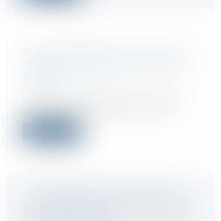
ASSUJETTISSEMENT À LA CFE ET À LA
TAXE D’HABITATION DES LOUEURS EN
MEUBLÉ
Droit fiscal
/
Fiscalité locale
Les personnes physiques ou morales qui
exercent à titre habituel une activité...
Lire la suite
LES VERSEMENTS EFFECTUÉS PAR
DES INDÉPENDANTS DANS DES PEPP
SONT DÉDUCTIBLES