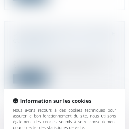
LA GUERRE DES PRIX ET LA PUBLICITÉ
COMPARATIVE
Droit de la consommation
/
Pratiques
commerciales
Une société qui exploite un hypermarché
fait pratiquer un relevé de prix au s...
Lire la suite
Information sur les cookies
Nous avons recours à des cookies techniques pour
assurer le bon fonctionnement du site, nous utilisons
DANS LES COULISSES DES LEVÉES DE
également des cookies soumis à votre consentement
FONDS DE LA DEEPTECH
pour collecter des statistiques de visite.