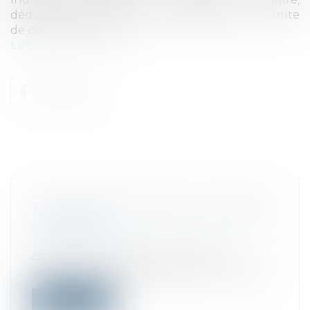
déductibles du revenu imposable dans la limite
de certains plafonds...
Lire la suite
TUP ET DROIT D’AGIR DE LA SOCIÉTÉ
ABSORBÉE
Droit des sociétés
/
Fusions et acquisitions
Dès lors que l’opération de fusion-
absorption s’est réalisée au cours de la p...
Lire la suite