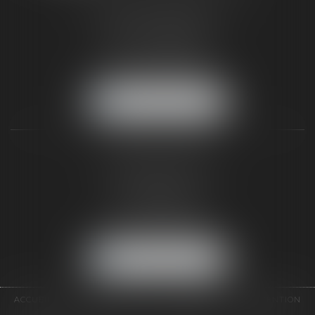
187 rue Grande
77300 FONTAINEBLEAU
Tél :
01 64 22 82 71
Fax :
01 64 23 01 59
NOUS LOCALISER
TAXLENS PARIS
31 rue de Penthièvre
75008 PARIS
Tél :
01 47 23 41 00
Fax :
01 64 23 01 59
NOUS LOCALISER
ACCUEIL
CABINET
ÉQUIPE
DOMAINES D'INTERVENTION