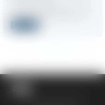
Droit fiscal
/
Fiscalité des particuliers
Les versements effectués par les titulaires
de BIC, BNC ou BA dans un sous-co...
Lire la suite
<<
<
...
182
183
184
185
186
187
188
...
>
>>
TAXLENS FONTAINEBLEAU