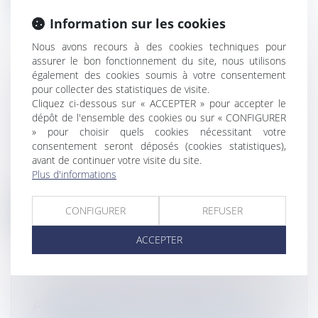
Information sur les cookies
Nous avons recours à des cookies techniques pour
assurer le bon fonctionnement du site, nous utilisons
également des cookies soumis à votre consentement
FUSION DE TF1 ET M6 : AUTORISATION
pour collecter des statistiques de visite.
DE L’ARCOM POUR LE RACHAT DE
Cliquez ci-dessous sur « ACCEPTER » pour accepter le
dépôt de l'ensemble des cookies ou sur « CONFIGURER
DEUX CHAÎNES PAR ALTICE
» pour choisir quels cookies nécessitant votre
Droit des sociétés
/
Fusions et acquisitions
consentement seront déposés (cookies statistiques),
Les groupes TF1 et M6 souhaitaient
avant de continuer votre visite du site.
respectivement se séparer de TFX et 6ter
Plus d'informations
a...
CONFIGURER
REFUSER
Lire la suite
ACCEPTER
AMORTISSEMENT DE FONDS DE