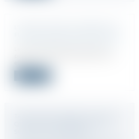
L'EUROPE AMORCE UN REBOND, LES
FUSIONS-ACQUISITIONS EN SOUTIEN
Droit des sociétés
/
Fusions et acquisitions
Les principales Bourses européennes
progressent en début de séance lundi,
eff...
Lire la suite
TAXE SUR LES SALAIRES : SORT DE LA
QUOTE-PART DE BÉNÉFICES DES
SOCIÉTÉS DE PERSONNES