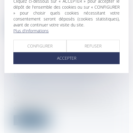
Cliquez ci-dessous sur « ACCEPTER » pour accepter le
Droit des sociétés
/
Procédures collectives
dépôt de l'ensemble des cookies ou sur « CONFIGURER
Fusion de la sauvegarde accélérée et de la
» pour choisir quels cookies nécessitant votre
sauvegarde financière accélérée, a...
consentement seront déposés (cookies statistiques),
avant de continuer votre visite du site.
Lire la suite
Plus d'informations
CONFIGURER
REFUSER
ACCEPTER
GOOGLE ABUSE DE SA POSITION
DOMINANTE : 2,42 MILLIARDS €
Droit commercial
/
Droit de la
concurrence
Google a abusé de sa situation
dominante afin de favoriser son propre
compara...
Lire la suite