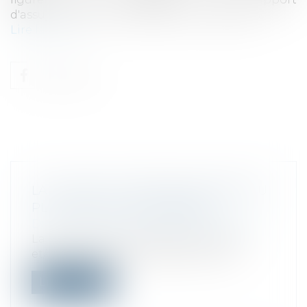
d'assujettissement de la taxe sur les salaires...
Lire la suite
LA CFE ET/OU L'IFER 2021 À PAYER AU
PLUS TARD LE 15 DÉCEMBRE
Droit fiscal
/
Fiscalité des professionnels
La cotisation foncière des entreprises
et/ou l'imposition forfaitaire sur les...
Lire la suite