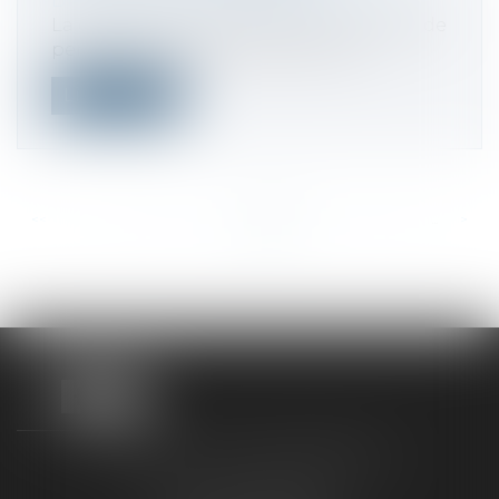
Droit fiscal
/
Fiscalité des professionnels
La quote-part de bénéfices des sociétés de
personnes, qui est assimilée aux d...
Lire la suite
<<
<
...
248
249
250
251
252
253
254
...
>
>>
TAXLENS FONTAINEBLEAU