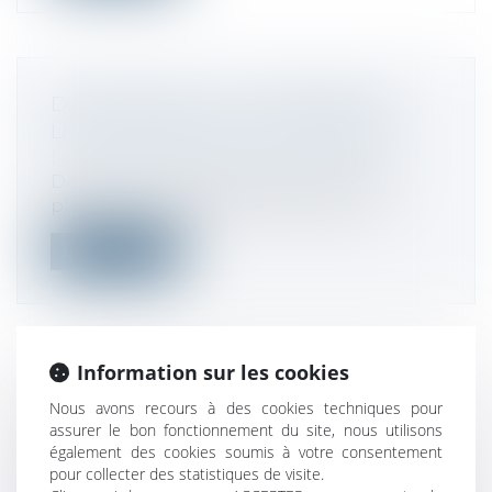
DONS MANUELS : LE PAIEMENT EN
LIGNE DES DROITS EST POSSIBLE
Droit fiscal
/
Fiscalité des particuliers
Depuis le 30 juin 2021, le service mis en
place sur impots.gouv.fr permet de...
Lire la suite
Information sur les cookies
RÉFORME DU DROIT DES
Nous avons recours à des cookies techniques pour
ENTREPRISES EN DIFFICULTÉ :
assurer le bon fonctionnement du site, nous utilisons
ADAPTATION DE LA PROCÉDURE DE
également des cookies soumis à votre consentement
pour collecter des statistiques de visite.
SAUVEGARDE