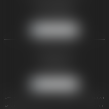
187 rue Grande
77300 FONTAINEBLEAU
Tél :
01 64 22 82 71
Fax :
01 64 23 01 59
NOUS LOCALISER
TAXLENS PARIS
31 rue de Penthièvre
75008 PARIS
Tél :
01 47 23 41 00
Fax :
01 64 23 01 59
NOUS LOCALISER
ACCUEIL
CABINET
ÉQUIPE
DOMAINES D'INTERVENTION
ACTUALITÉS
CONTACT
HONORAIRES
PLAN DU SITE