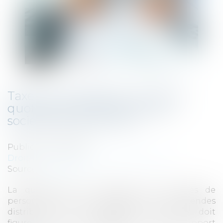
Taxe sur les salaires : sort de la
quote-part de bénéfices des
sociétés de personnes
Publié le :
24/11/2021
Droit fiscal
/
Fiscalité des professionnels
Source :
www.efl.fr
La quote-part de bénéfices des sociétés de
personnes, qui est assimilée aux dividendes
distribués par des sociétés de capitaux, doit
figurer au numérateur du rapport