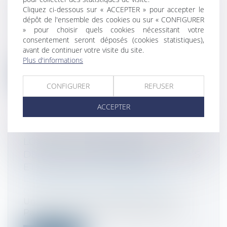
D’ENREGISTREMENT SUR LES
Cliquez ci-dessous sur « ACCEPTER » pour accepter le
dépôt de l'ensemble des cookies ou sur « CONFIGURER
CESSIONS D’IMMEUBLES
» pour choisir quels cookies nécessitant votre
Droit fiscal
/
Fiscalité immobilière
consentement seront déposés (cookies statistiques),
L'administration fiscale a mis en ligne un
avant de continuer votre visite du site.
fichier dressant la liste des droi...
Plus d'informations
Lire la suite
CONFIGURER
REFUSER
ACCEPTER
LOI PACTE : UNE NOUVELLE
DÉFINITION COMPTABLE DES PETITES
ET MOYENNES ENTREPRISES
Droit des sociétés
/
Droit des sociétés
commerciales et professionnelles
Un décret pris en application de la loi
Pacte peut réduire vos obligations co...