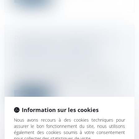
PRODUCTEURS, IMPORTATEURS ET
DISTRIBUTEURS : VERS UNE
INTERDICTION DE JETER LES
INVENDUS NON ALIMENTAIRES
Droit de la consommation
Vêtements, électroménager, produits
d’hygiène et de beauté… Le gaspillage de...
Lire la suite
Information sur les cookies
Nous avons recours à des cookies techniques pour
assurer le bon fonctionnement du site, nous utilisons
également des cookies soumis à votre consentement
TAUX PUBLIÉS POUR LES DROITS
pour collecter des statistiques de visite.