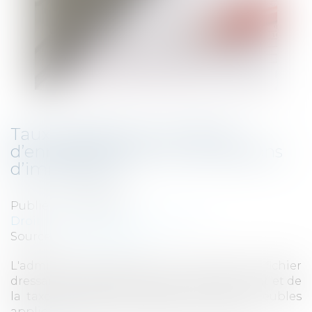
Taux publiés pour les droits
d’enregistrement sur les cessions
d’immeubles
Publié le :
10/07/2019
Droit fiscal
/
Fiscalité immobilière
Source :
www.legifiscal.fr
L'administration fiscale a mis en ligne un fichier
dressant la liste des droits d'enregistrement et de
la taxe de publicité foncière sur les immeubles
applicable du 1er juin 2019 au 31 mai 2020...