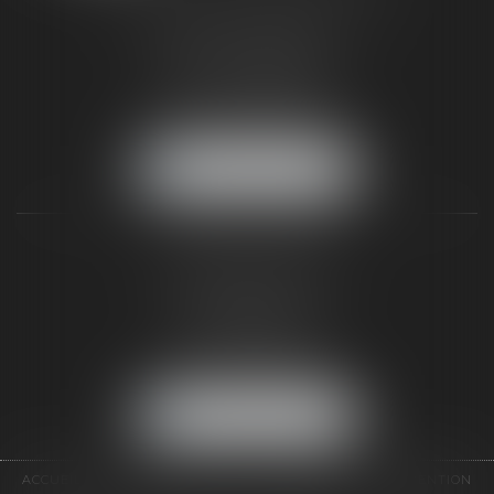
187 rue Grande
77300 FONTAINEBLEAU
Tél :
01 64 22 82 71
Fax :
01 64 23 01 59
NOUS LOCALISER
TAXLENS PARIS
31 rue de Penthièvre
75008 PARIS
Tél :
01 47 23 41 00
Fax :
01 64 23 01 59
NOUS LOCALISER
ACCUEIL
CABINET
ÉQUIPE
DOMAINES D'INTERVENTION