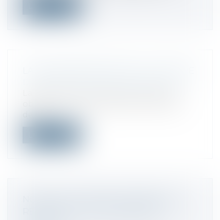
Lire la suite
LA RÉGLEMENTATION DE LA FACTURE
Droit fiscal
/
Fiscalité des professionnels
La facture est un document juridique
obligatoire fondamental dans le cadre
de...
Lire la suite
NOUVEAU SYSTÈME EUROPÉEN DE
RÈGLEMENT DES DIFFÉRENDS