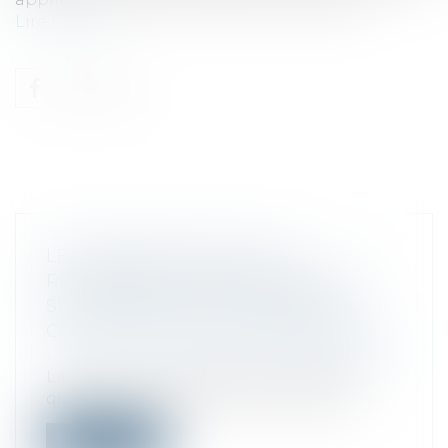
Lire la suite
LE PROPRIÉTAIRE NE PEUT
RÉCUPÉRER LE BIEN DÉTENU PAR
SON DÉBITEUR EN PROCÉDURE
COLLECTIVE SANS LE REVENDIQUER
Droit des sociétés
/
Procédures collectives
La forclusion qui frappe le propriétaire
qui tente de récupérer le bien déten...
Lire la suite