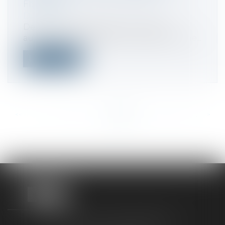
FISCAUX
Droit fiscal
De nouvelles règles de l’UE entrent
aujourd’hui en vigueur pour garantir une...
Lire la suite
<<
<
...
373
374
375
376
377
378
379
...
>
>>
TAXLENS FONTAINEBLEAU