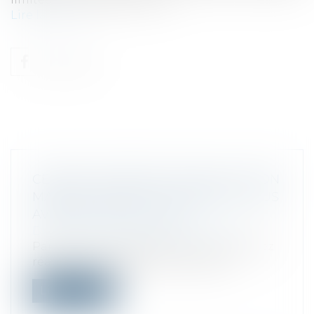
Lire la suite
CESSION DE DROITS SOCIAUX ET DON
MANUEL : PAPIER OU INTERNET, VOUS
AVEZ ENCORE LE CHOIX
Droit fiscal
/
Fiscalité des particuliers
Particulier ou professionnel, vous pouvez
réaliser vos déclarations de cessio...
Lire la suite