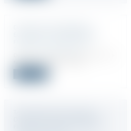
DAVANTAGE D’ENTREPRISES
ÉLIGIBLES AUX EXONÉRATIONS
FISCALES ET SOCIALES ZFRR
Droit fiscal
/
Fiscalité locale
Depuis le 1er juillet 2024, les zones France
ruralités revitalisation (ZFRR)...
Lire la suite
TALON.ONE LÈVE 114 MILLIONS
D’EUROS POUR FAIRE ENTRER LA
FIDÉLITÉ CLIENT DANS L’ÈRE DE