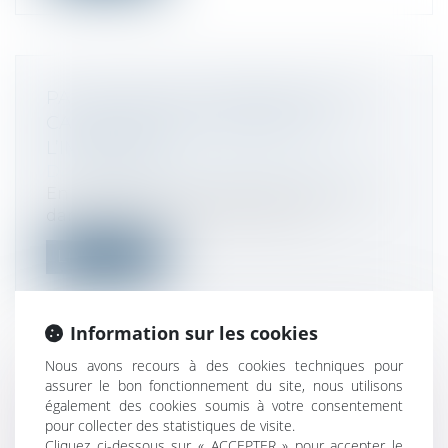
PAS DE DROIT DE PRÉEMPTION EN
CAS DE CESSION GLOBALE DE
L’IMMEUBLE !
Droit commercial
/
Baux commerciaux
En cas de vente, le propriétaire est tenu,
dans certains cas, d’informer son...
Lire la suite
Information sur les cookies
Nous avons recours à des cookies techniques pour
assurer le bon fonctionnement du site, nous utilisons
LE CHOIX DU MODE DE DÉTENTION
également des cookies soumis à votre consentement
DE L’IMMEUBLE D’EXPLOITATION PAR
pour collecter des statistiques de visite.
LE CHEF D’ENTREPRISE
Cliquez ci-dessous sur « ACCEPTER » pour accepter le