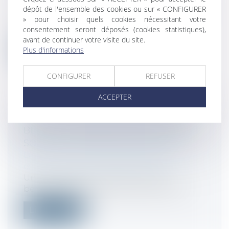
Droit fiscal
/
Fiscalité des professionnels
dépôt de l'ensemble des cookies ou sur « CONFIGURER
Acquérir l’immeuble dans lequel l’activité
» pour choisir quels cookies nécessitant votre
consentement seront déposés (cookies statistiques),
professionnelle est exercée permet...
avant de continuer votre visite du site.
Plus d'informations
Lire la suite
CONFIGURER
REFUSER
ACCEPTER
DÉFAUT DE DÉCLARATION DE SES
BÉNÉFICIAIRES EFFECTIFS PAR UNE
SOCIÉTÉ : ATTENTION SANCTION !
Droit des sociétés
/
Droit des sociétés
commerciales et professionnelles
Une société qui ne déclare pas ses
bénéficiaires effectifs dans le délai de 3...
Lire la suite