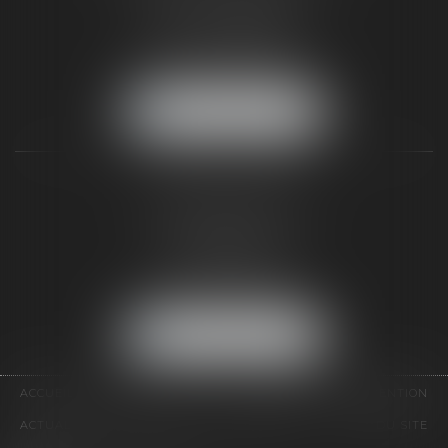
77300 FONTAINEBLEAU
Tél :
01 64 22 82 71
Fax :
01 64 23 01 59
NOUS LOCALISER
TAXLENS PARIS
31 rue de Penthièvre
75008 PARIS
Tél :
01 47 23 41 00
Fax :
01 64 23 01 59
NOUS LOCALISER
ACCUEIL
CABINET
ÉQUIPE
DOMAINES D'INTERVENTION
ACTUALITÉS
CONTACT
HONORAIRES
PLAN DU SITE