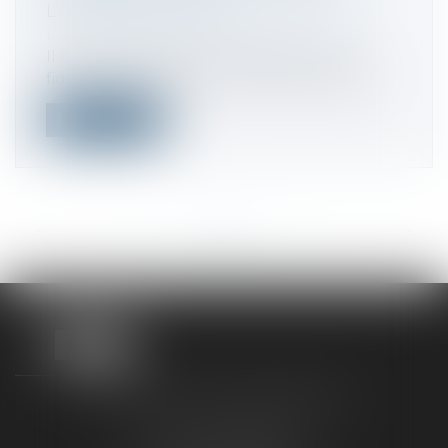
L’INFRASTRUCTURE
Droit des sociétés
/
Levées de fonds
Il fut un temps où les programmes de
fidélité relevaient du marketing de prox...
Lire la suite
<<
<
...
28
29
30
31
32
33
34
...
>
>>
TAXLENS FONTAINEBLEAU
187 rue Grande