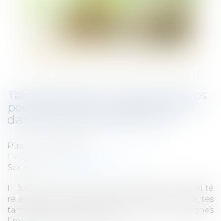
Talon.One lève 114 millions d’euros
pour faire entrer la fidélité client
dans l’ère de l’infrastructure
Publié le :
11/07/2025
Droit des sociétés
/
Levées de fonds
Source :
www.frenchweb.fr
Il fut un temps où les programmes de fidélité
relevaient du marketing de proximité, cartes
tamponnées, réductions génériques, campagnes
limitées à quelques canaux...