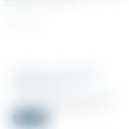
Lire la suite
CARBURANT : LA VENTE À PERTE
POSSIBLE À COMPTER DU 1ER
DÉCEMBRE 2023
Droit commercial
/
Droit de la distribution
La Première ministre a annoncé ce week-
end dans le journal Le Parisien, l’aut...
Lire la suite