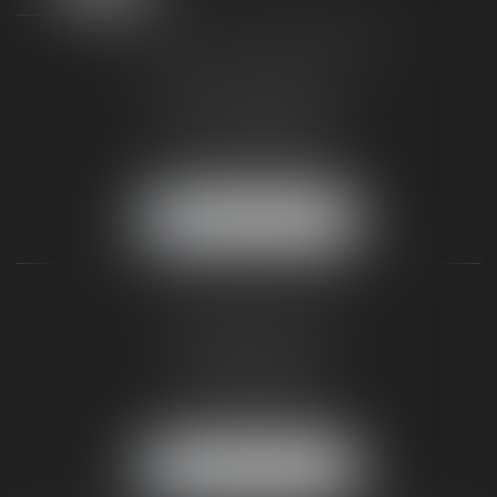
TAXLENS FONTAINEBLEAU
187 rue Grande
77300 FONTAINEBLEAU
Tél :
01 64 22 82 71
Fax :
01 64 23 01 59
NOUS LOCALISER
TAXLENS PARIS
31 rue de Penthièvre
75008 PARIS
Tél :
01 47 23 41 00
Fax :
01 64 23 01 59
NOUS LOCALISER