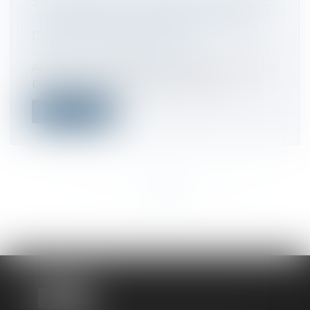
SERVICES DE LA PUBLICITÉ FONCIÈRE
: LES MESURES POUR RÉDUIRE LES
DÉLAIS DE PUBLICATION
Droit fiscal
/
Fiscalité locale
Alerté sur les retards importants pris dans
plusieurs départements par les se...
Lire la suite
<<
<
...
151
152
153
154
155
156
157
...
>
>>