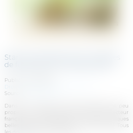
Start-up cybersécurité : six levées
de fonds qui ont marqué 2023
Publié le :
27/09/2023
Droit des sociétés
/
Levées de fonds
Source :
www.silicon.fr
Dans un contexte économique dégradé et peu
propice au financement des start-up, le secteur
français de la cybersécurité a réalisé quelques
belles levées de fonds depuis le début 2023. Tous
les domaines sont concernés...