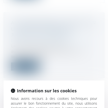
AUTOENTREPRENEUR : OPTION POUR
LE VERSEMENT LIBÉRATOIRE
JUSQU’AU 30 SEPTEMBRE
Droit fiscal
/
Fiscalité des professionnels
Les microentrepreneurs (ex-
autoentrepreneurs) ont jusqu’au 30
septembre proch...
Lire la suite
Information sur les cookies
NOUVEAUTÉS EN MATIÈRE
Nous avons recours à des cookies techniques pour
assurer le bon fonctionnement du site, nous utilisons
D’ACCESSIBILITÉ DES SERVICES