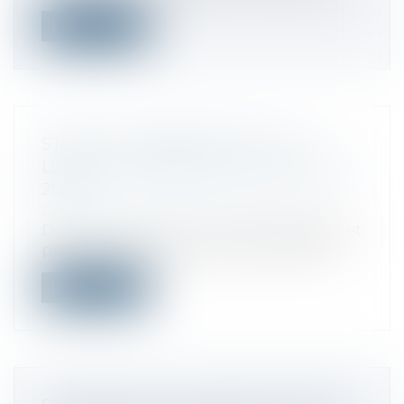
Lire la suite
START-UP CYBERSÉCURITÉ : SIX
LEVÉES DE FONDS QUI ONT MARQUÉ
2023
Droit des sociétés
/
Levées de fonds
Dans un contexte économique dégradé et
peu propice au financement des start-u...
Lire la suite