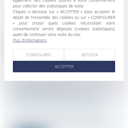
également des cookies soumis à votre consentement
TÉLÉPHONIQUES POUR LES
pour collecter des statistiques de visite.
PERSONNES SOUFFRANT DE SURDITÉ
Cliquez ci-dessous sur « ACCEPTER » pour accepter le
Droit de la consommation
/
Conformité
dépôt de l'ensemble des cookies ou sur « CONFIGURER
des biens et services
» pour choisir quels cookies nécessitant votre
consentement seront déposés (cookies statistiques),
Ordonnance n°2023-857 du 6 septembre
avant de continuer votre visite du site.
2023 relative à l’accessibilité des pers...
Plus d'informations
Lire la suite
CONFIGURER
REFUSER
ACCEPTER
COUR DE CASSATION :
RÉMUNÉRATION DES DIRIGEANTS
ASSOCIÉS ET ABUS DE MAJORITÉ
Droit des sociétés
/
Droit des sociétés
commerciales et professionnelles
La Cour de cassation s’est récemment
prononcée sur l’existence d’un abus de m...