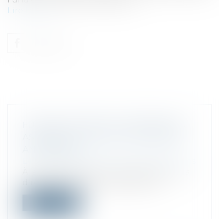
Lire la suite
FUSIONS, APPORTS ET OPÉRATIONS
ASSIMILÉES : NOUVEAU RÈGLEMENT
ANC 2023-08
Droit des sociétés
/
Fusions et acquisitions
À la suite de l’ordonnance transposant la
directive européenne 2019/2121, l’A...
Lire la suite