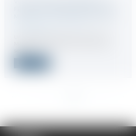
VITTEL, CRISTALLINE, PERRIER... LA
FRAUDE DES INDUSTRIELS DE L'EAU
MINÉRALE, LE SCANDALE DE TROP ?
Droit commercial
/
Droit de la
concurrence
Une enquête menée par le journal Le
Monde et Radio France montre que le
secte...
Lire la suite
<<
<
...
126
127
128
129
130
131
132
...
>
>>