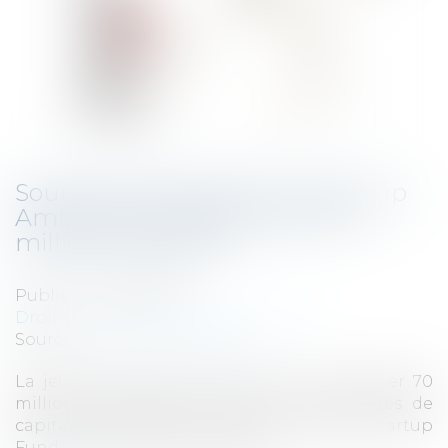
Soutenue par OpenAI, la start-up
Ambience Healthcare lève 70
millions de dollars
Publié le :
14/02/2024
Droit des sociétés
/
Levées de fonds
Source :
www.usine-digitale.fr
La jeune pousse californienne vient de lever 70
millions de dollars en série B. Les sociétés de
capital-risque Kleiner Perkins et OpenAI Startup
Fund ont mené cette opération...