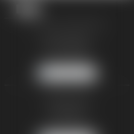
TAXLENS FONTAINEBLEAU
187 rue Grande
77300 FONTAINEBLEAU
Tél :
01 64 22 82 71
Fax :
01 64 23 01 59
NOUS LOCALISER
TAXLENS PARIS
31 rue de Penthièvre
75008 PARIS
Tél :
01 47 23 41 00
Fax :
01 64 23 01 59