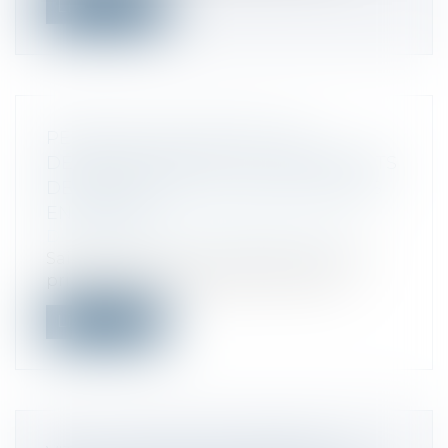
Lire la suite
PÉNALITÉ POUR DÉFAUT DE
DÉCLARATION D’IR : LES VERSEMENTS
DÉJÀ EFFECTUÉS NE SONT PAS PRIS
EN COMPTE
Droit fiscal
/
Fiscalité des particuliers
Saisi pour avis, le Conseil d’État pose le
principe que la majoration pour dé...
Lire la suite