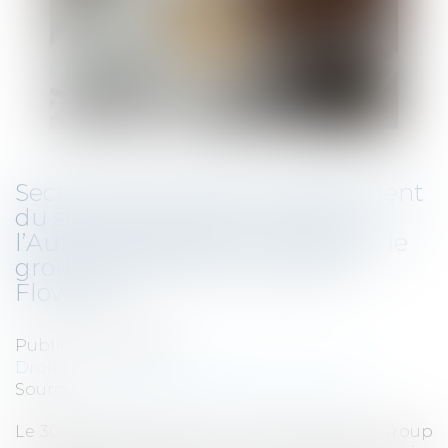
Secteur des solutions de paiement
du stationnement en France :
l’Autorité autorise le rachat par le
groupe EasyPark du groupe
Flowbird
Publié le :
28/11/2024
Droit commercial
/
Droit de la concurrence
Source :
www.autoritedelaconcurrence.fr
Le 30 septembre 2024, la société EasyPark Group