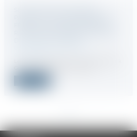
SECTEUR DES SOLUTIONS DE
PAIEMENT DU STATIONNEMENT EN
FRANCE : L’AUTORITÉ AUTORISE LE
RACHAT PAR LE GROUPE EASYPARK
DU GROUPE FLOWBIRD
Droit commercial
/
Droit de la
concurrence
Le 30 septembre 2024, la société EasyPark
Group a notifié à l’Autorité de la...
Lire la suite
<<
<
...
75
76
77
78
79
80
81
...
>
>>