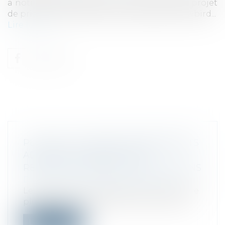
a notifié à l’Autorité de la concurrence son projet
de prise de contrôle exclusif du groupe Flowbird...
Lire la suite
PLF 2025 : PLUSIEURS AMENDEMENTS
ADOPTÉS AU PROFIT DE LA
RÉDUCTION D’IMPÔT POUR LES DONS
Droit fiscal
/
Fiscalité des particuliers
Les sénateurs ont adopté ce 26 novembre
plusieurs amendements en faveur de la...
Lire la suite