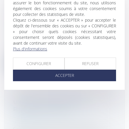
assurer le bon fonctionnement du site, nous utilisons
D’IMMEUBLES EN JOUISSANCE
également des cookies soumis à votre consentement
PARTAGÉE : DES CONDITIONS
pour collecter des statistiques de visite.
STRICTES POUR LE RETRAIT D’UN
Cliquez ci-dessous sur « ACCEPTER » pour accepter le
dépôt de l'ensemble des cookies ou sur « CONFIGURER
ASSOCIÉ
» pour choisir quels cookies nécessitant votre
Droit des sociétés
/
Droit des sociétés
consentement seront déposés (cookies statistiques),
commerciales et professionnelles
avant de continuer votre visite du site.
La société d’attribution d’immeubles en
Plus d'informations
jouissance partagée permet à des asso...
CONFIGURER
REFUSER
Lire la suite
ACCEPTER
UNE CESSION D’ENTREPRISE
RONDEMENT MENÉE
Droit des sociétés
/
Transmission
d’entreprise
Gérante de la SARL TN3D, Elisabeth