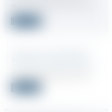
Taverne a décidé de céder son entreprise
e...
Lire la suite
DÉFAILLANCE D'UNE ENTREPRISE
PARTENAIRE : COMMENT RÉAGIR ?
Droit des sociétés
/
Procédures collectives
Vous êtes en litige avec une entreprise
avec laquelle vous aviez signé un con...
Lire la suite