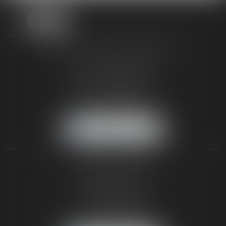
TAXLENS FONTAINEBLEAU
187 rue Grande
77300 FONTAINEBLEAU
Tél :
01 64 22 82 71
Fax :
01 64 23 01 59
NOUS LOCALISER
TAXLENS PARIS
31 rue de Penthièvre
75008 PARIS
Tél :
01 47 23 41 00
Fax :
01 64 23 01 59