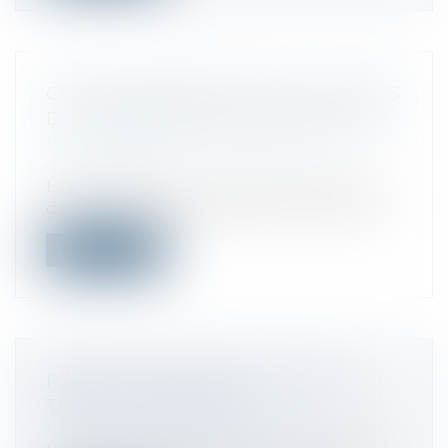
CESSION DE PARTS SOCIALES : EFFETS
DE LA PRÉSOMPTION DE SOLIDARITÉ
Droit des sociétés
/
Transmission
d’entreprise
Les conventions qui emportent cession
de contrôle d'une société commerciale p...
Lire la suite
PENSEZ AU PAIEMENT DE VOTRE
TAXE FONCIÈRE 2023 !
Droit fiscal
/
Fiscalité immobilière