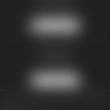
77300 FONTAINEBLEAU
Tél :
01 64 22 82 71
Fax :
01 64 23 01 59
NOUS LOCALISER
TAXLENS PARIS
31 rue de Penthièvre
75008 PARIS
Tél :
01 47 23 41 00
Fax :
01 64 23 01 59
NOUS LOCALISER
ACCUEIL
CABINET
ÉQUIPE
DOMAINES D'INTERVENTION
ACTUALITÉS
CONTACT
HONORAIRES
PLAN DU SITE