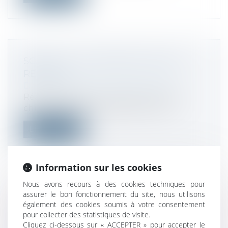
SCALE-UP : LES SECRETS DE LEUR
RÉUSSITE
Droit des sociétés
/
Levées de fonds
Réaliser plusieurs millions d'euros de
chiffre d'affaires et dépasser la cent...
Lire la suite
Information sur les cookies
Nous avons recours à des cookies techniques pour
assurer le bon fonctionnement du site, nous utilisons
TARIFICATION INCITATIVE : LES
également des cookies soumis à votre consentement
GRANDES COLLECTIVITÉS FIXENT
pour collecter des statistiques de visite.
LEURS CONDITIONS
Cliquez ci-dessous sur « ACCEPTER » pour accepter le