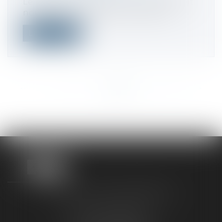
Le paiement de la taxe foncière 2023 doit
normalement intervenir, tant pour l...
Lire la suite
<<
<
...
150
151
152
153
154
155
156
...
>
>>
TAXLENS FONTAINEBLEAU
187 rue Grande