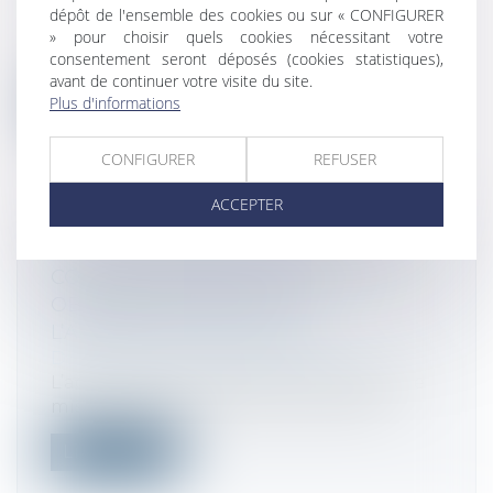
Droit fiscal
/
Fiscalité locale
dépôt de l'ensemble des cookies ou sur « CONFIGURER
Alors que la tarification incitative
» pour choisir quels cookies nécessitant votre
consentement seront déposés (cookies statistiques),
plafonne bien en dessous des objectifs n...
avant de continuer votre visite du site.
Plus d'informations
Lire la suite
CONFIGURER
REFUSER
ACCEPTER
LIMITES À L’OBLIGATION DE
COMMUNIQUER LES DOCUMENTS
OBTENUS DE TIERS PAR
L’ADMINISTRATION FISCALE
Droit fiscal
/
Fiscalité des particuliers
L’administration fiscale qui envisage une
mise en recouvrement est tenue d’in...
Lire la suite