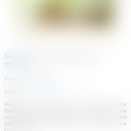
Scale-up : les secrets de leur
réussite
Publié le :
04/10/2023
Droit des sociétés
/
Levées de fonds
Source :
www.beaboss.fr
Réaliser plusieurs millions d'euros de chiffre
d'affaires et dépasser la centaine de
collaborateurs en à peine quelques années (voire
parfois quelques mois), cela a de quoi être
bouleversant...