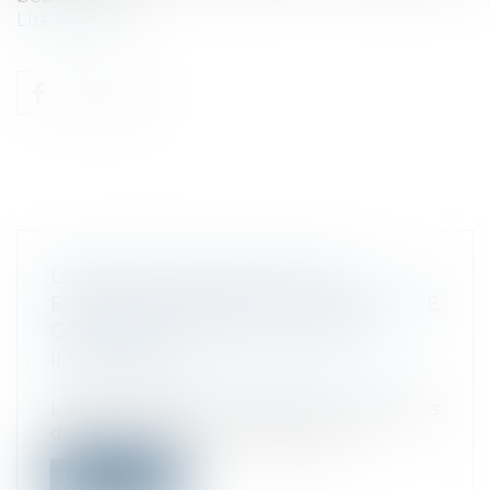
Lire la suite
LES DÉFICITS RELATIFS À DES
EXERCICES PRESCRITS PEUVENT ÊTRE
CONTRÔLÉS AVANT MÊME LEUR
IMPUTATION
Droit fiscal
/
Fiscalité des professionnels
L’administration est fondée à contrôler les
déficits constatés en période pre...
Lire la suite