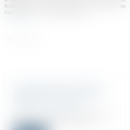
finalement, on nous rejouait le scénario de
l'alourdissement des taxes locales ?...
Lire la suite
LE RETOUR DISCRET DE LA TAXE
D’HABITATION, OU L’ART DE FAIRE
PASSER LA PILULE FISCALE
Droit fiscal
/
Fiscalité locale
Officiellement supprimée, elle n'a jamais
vraiment quitté les esprits. Dans u...