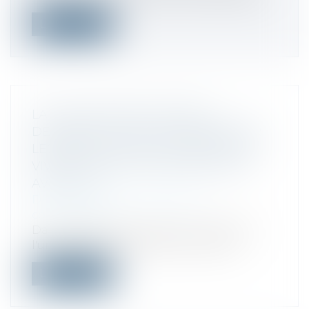
Lire la suite
LA COUR D’APPEL DE PARIS
DEMANDE À L’AMF DE RÉEXAMINER
LES MODALITÉS DE LA SCISSION DE
VIVENDI : VOIR LA DÉCISION DU 22
AVRIL 2025
Droit commercial
/
Droit de la
concurrence
Dans le cadre du litige entre Vivendi et
l'un de ses actionnaires minoritaire...
Lire la suite