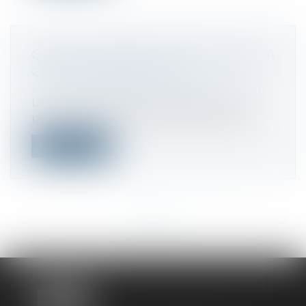
QUAND LA BONNE FOI NEUTRALISE LA
CLAUSE D’EXPLOITATION
Droit commercial
/
Baux commerciaux
La Cour de cassation a été amenée à se
prononcer sur la responsabilité délict...
Lire la suite
<<
<
...
43
44
45
46
47
48
49
...
>
>>