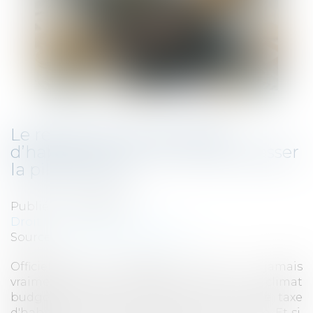
Le retour discret de la taxe
d’habitation, ou l’art de faire passer
la pilule fiscale
Publié le :
12/05/2025
Droit fiscal
/
Fiscalité locale
Source :
www.ideal-investisseur.fr
Officiellement supprimée, elle n'a jamais
vraiment quitté les esprits. Dans un climat
budgétaire tendu, l'ombre d'une nouvelle taxe
d'habitation ressurgit sous une autre forme. Et si,