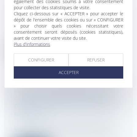
également des cookies soumis à votre consentement
L’IMPÔT SUR LA FORTUNE
pour collecter des statistiques de visite.
IMMOBILIÈRE (IFI) ET DÉLAI DE
Cliquez ci-dessous sur « ACCEPTER » pour accepter le
REPRISE
dépôt de l'ensemble des cookies ou sur « CONFIGURER
Droit fiscal
/
Fiscalité immobilière
» pour choisir quels cookies nécessitant votre
consentement seront déposés (cookies statistiques),
Depuis 2018, l’IFI (Impôt sur la Fortune
avant de continuer votre visite du site.
Immobilière) remplace l’ISF (Impôt d...
Plus d'informations
Lire la suite
CONFIGURER
REFUSER
ACCEPTER
PLUS-VALUE DE CESSION DE TITRES
ACQUIS PAR INCORPORATION DE
PRIMES D’ÉMISSION ET ABATTEMENT
RENFORCÉ
Droit fiscal
/
Fiscalité des particuliers
Le tribunal administratif de Melun s’est
récemment prononcé sur les modalités...