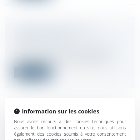
ACTION JUDICIAIRE POUR LA
GARANTIE DE L'AGS
Droit des sociétés
/
Procédures collectives
Aucune forclusion n’est opposable à
l’exercice de l’action prévue à l’article...
Lire la suite
Information sur les cookies
ASSURANCE DE TÉLÉPHONE MOBILE :
LE MÉDIATEUR FUSTIGE DES
Nous avons recours à des cookies techniques pour
assurer le bon fonctionnement du site, nous utilisons
“ESCROQUERIES”
également des cookies soumis à votre consentement
Droit de la consommation