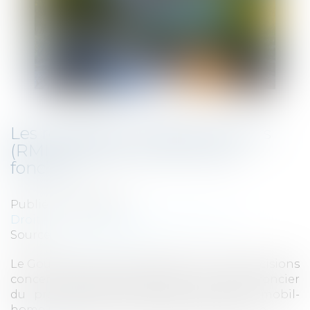
Les résidences mobiles de loisirs
(RML) à l'épreuve de la taxe
foncière
Publié le :
22/09/2021
Droit fiscal
/
Fiscalité des professionnels
Source :
fiscalonline.com
Le Gouvernement vient d’apporter des précisions
concernant l’assujettissement aà l’impôt foncier
du propriétaires de terrain privé avec mobil-
home non fixé au sol à perpétuelle demeure...