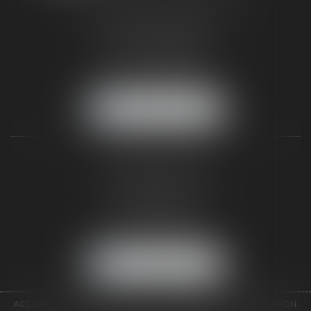
187 rue Grande
77300 FONTAINEBLEAU
Tél :
01 64 22 82 71
Fax :
01 64 23 01 59
NOUS LOCALISER
TAXLENS PARIS
31 rue de Penthièvre
75008 PARIS
Tél :
01 47 23 41 00
Fax :
01 64 23 01 59
NOUS LOCALISER
ACCUEIL
CABINET
ÉQUIPE
DOMAINES D'INTERVENTION