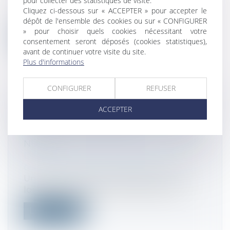
pour collecter des statistiques de visite.
A l’occasion de la publication de son
Cliquez ci-dessous sur « ACCEPTER » pour accepter le
rapport annuel ce 30 août 2021, le médi...
dépôt de l'ensemble des cookies ou sur « CONFIGURER
» pour choisir quels cookies nécessitant votre
Lire la suite
consentement seront déposés (cookies statistiques),
avant de continuer votre visite du site.
Plus d'informations
CONFIGURER
REFUSER
L’ABSENCE DE NOTIFICATION DU
ACCEPTER
PROJET DE CESSION DE
PARTS D'UNE SARL REND LA CESSION
NULLE
Droit des sociétés
/
Droit des sociétés
commerciales et professionnelles
Une cession de parts de SARL est nulle
lorsque, en violation des dispositions...
Lire la suite