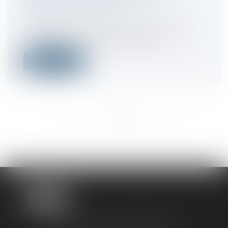
DONS EST RENFORCÉ
Droit fiscal
Validée par le Conseil constitutionnel, la
loi confortant le respect des prin...
Lire la suite
<<
<
...
259
260
261
262
263
264
265
...
>
>>
TAXLENS FONTAINEBLEAU