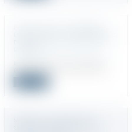
PAQUET TVA SUR LE COMMERCE
ÉLECTRONIQUE : LES COMMENTAIRES
DE BERCY MIS EN CONSULTATION
PUBLIQUE
Droit fiscal
/
Fiscalité des professionnels
L’administration met en consultation
publique, jusqu’au 13 octobre 2021, ses...
Lire la suite
MÉCÉNAT : LE CONTRÔLE DES
ORGANISMES BÉNÉFICIAIRES DE