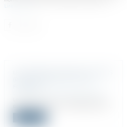
Lire la suite
LES RÉSIDENCES MOBILES DE LOISIRS
(RML) À L'ÉPREUVE DE LA TAXE
FONCIÈRE
Droit fiscal
/
Fiscalité des professionnels
Le Gouvernement vient d’apporter des
précisions concernant l’assujettissement...
Lire la suite