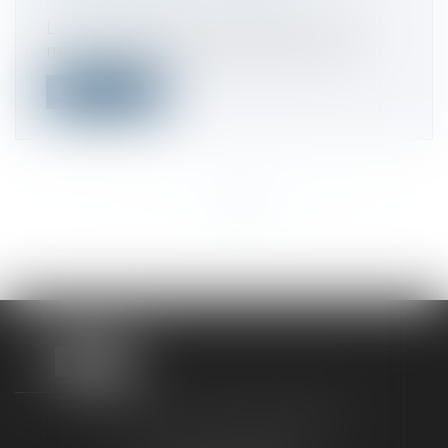
concurrence
Le Digital Markets Act (DMA), qui vise à
mieux encadrer les activités économi...
Lire la suite
<<
<
...
175
176
177
178
179
180
181
...
>
>>
TAXLENS FONTAINEBLEAU