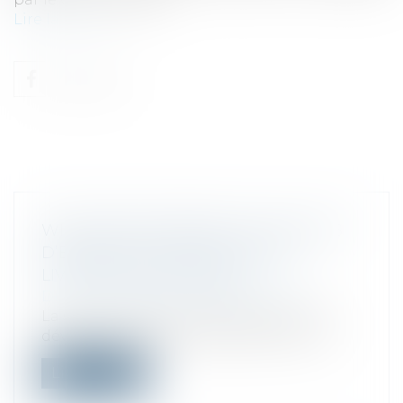
Lire la suite
WINGCOPTER OBTIENT 40 MILLIONS
D’EUROS DE LA BEI POUR SES
LIVRAISONS PAR DRONE
Droit des sociétés
/
Levées de fonds
La start-up allemande Wingcopter, qui
développe des drones destinés à la livr...
Lire la suite