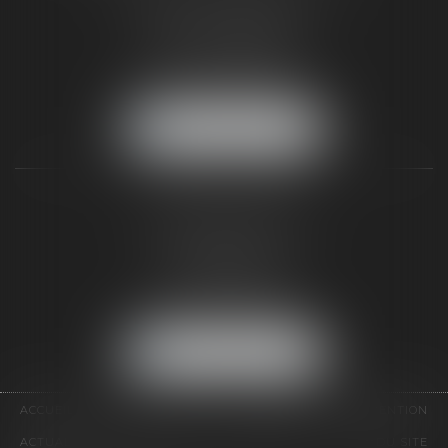
187 rue Grande
77300 FONTAINEBLEAU
Tél :
01 64 22 82 71
Fax :
01 64 23 01 59
NOUS LOCALISER
TAXLENS PARIS
31 rue de Penthièvre
75008 PARIS
Tél :
01 47 23 41 00
Fax :
01 64 23 01 59
NOUS LOCALISER
ACCUEIL
CABINET
ÉQUIPE
DOMAINES D'INTERVENTION
ACTUALITÉS
CONTACT
HONORAIRES
PLAN DU SITE