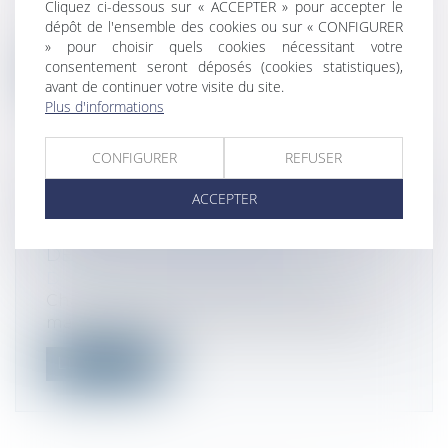
Cliquez ci-dessous sur « ACCEPTER » pour accepter le
Une résidence secondaire est assujettie
dépôt de l'ensemble des cookies ou sur « CONFIGURER
aux taxes : Taxe foncière et taxe d'...
» pour choisir quels cookies nécessitant votre
consentement seront déposés (cookies statistiques),
Lire la suite
avant de continuer votre visite du site.
Plus d'informations
CONFIGURER
REFUSER
ACCEPTER
IMPÔT SUR LE REVENU 2023 :
COMMENT OPTIMISER LA SITUATION
DE VOTRE ENFANT MAJEUR ?
Droit fiscal
/
Fiscalité des particuliers
Chaque année, les parents d’enfants
majeurs doivent faire des choix fiscaux d...
Lire la suite