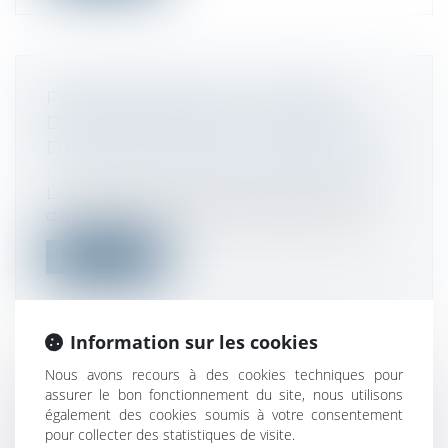
RÉGIME MÈRE-FILLE ET CRÉDITS
D’IMPÔT ÉTRANGER : LE CONSEIL
D’ÉTAT FIXE LA LIMITE D’IMPUTATION
Droit fiscal
/
Fiscalité des professionnels
Les modalités d'imputation des crédits
d'impôt attachés aux dividendes de sou...
Lire la suite
Information sur les cookies
Nous avons recours à des cookies techniques pour
IMMOBILIER : FISCALITÉ ALOURDIE
assurer le bon fonctionnement du site, nous utilisons
POUR LES RÉSIDENCES SECONDAIRES
également des cookies soumis à votre consentement
pour collecter des statistiques de visite.
Droit fiscal
/
Fiscalité locale