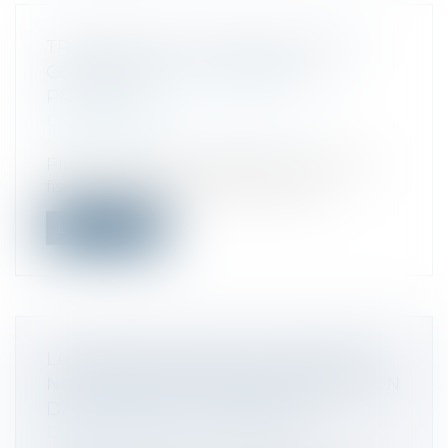
TRANSMETTRE SA SOCIÉTÉ : QUEL
COÛT FISCAL ET COMMENT SE
PRÉPARER ?
Droit des sociétés
/
Transmission
d’entreprise
Plusieurs solutions s’offrent, sur le plan
fiscal, au dirigeant soucieux dorg...
Lire la suite
LA LÉGISLATION SUR LES MARCHÉS
NUMÉRIQUES ENTRE EN APPLICATION
DANS L'UNION EUROPÉENNE
Droit commercial
/
Droit de la