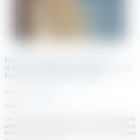
Régime mère-fille et crédits
d’impôt étranger : le Conseil d’État
fixe la limite d’imputation
Publié le :
17/05/2023
Droit fiscal
/
Fiscalité des professionnels
Source :
www.efl.fr
Les modalités d'imputation des crédits d'impôt
attachés aux dividendes de source étrangère
bénéficiant du régime mère-fille sont précisées
par le Conseil d'État...