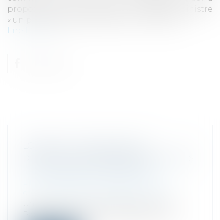
proposer « sous quinzaine » au Premier ministre
« un pilotage revu et sécurisé » du chantier...
Lire la suite
LOI PACTE : UNE NOUVELLE
DÉFINITION COMPTABLE DES PETITES
ET MOYENNES ENTREPRISES
Droit des sociétés
/
Droit des sociétés
commerciales et professionnelles
Un décret pris en application de la loi
Pacte peut réduire vos obligations co...