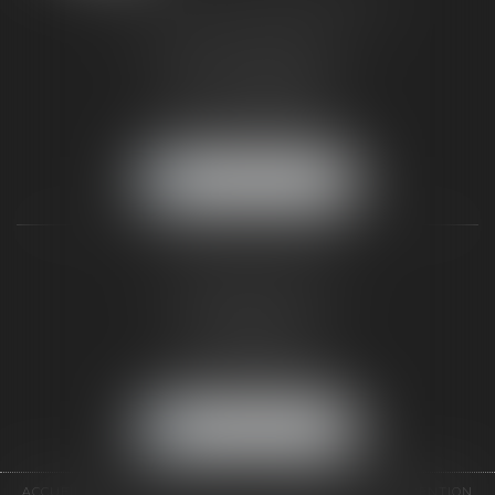
TAXLENS FONTAINEBLEAU
187 rue Grande
77300 FONTAINEBLEAU
Tél :
01 64 22 82 71
Fax :
01 64 23 01 59
NOUS LOCALISER
TAXLENS PARIS
31 rue de Penthièvre
75008 PARIS
Tél :
01 47 23 41 00
Fax :
01 64 23 01 59
NOUS LOCALISER
ACCUEIL
CABINET
ÉQUIPE
DOMAINES D'INTERVENTION