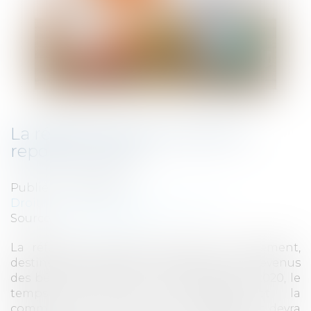
La réforme du calcul des APL
reportée à 2020
Publié le :
09/07/2019
Droit fiscal
/
Fiscalité des particuliers
Source :
www.lesechos.fr
La réforme du calcul des aides au logement,
destinée à les adapter en temps réel aux revenus
des bénéficiaires, est repoussée à janvier 2020, le
temps de revoir le pilotage et la
communication. Le ministre du Logement devra