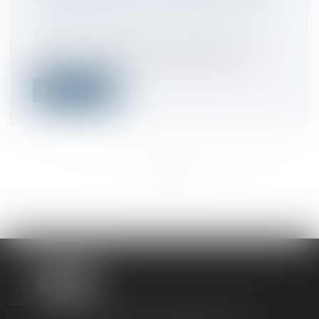
Droit commercial
/
Droit de la
concurrence
La Cour de cassation a approuvé la cour
d’appel de Versailles qui, après avoi...
Lire la suite
<<
<
...
373
374
375
376
377
378
379
...
>
>>