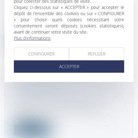
RÈGLEMENT DES DIFFÉRENDS
pour collecter des statistiques de visite.
Cliquez ci-dessous sur « ACCEPTER » pour accepter le
FISCAUX
dépôt de l'ensemble des cookies ou sur « CONFIGURER
Droit fiscal
» pour choisir quels cookies nécessitant votre
De nouvelles règles de l’UE entrent
consentement seront déposés (cookies statistiques),
aujourd’hui en vigueur pour garantir une...
avant de continuer votre visite du site.
Plus d'informations
Lire la suite
CONFIGURER
REFUSER
ACCEPTER
LA RÉFORME DU CALCUL DES APL
REPORTÉE À 2020
Droit fiscal
/
Fiscalité des particuliers
La réforme du calcul des aides au
logement, destinée à les adapter en
temps r...
Lire la suite