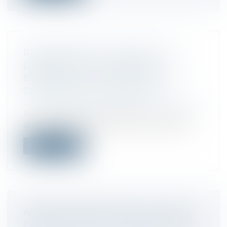
REDRESSEMENT JUDICIAIRE SUR
DEMANDE D’UN CRÉANCIER
BÉNÉFICIANT D’UN JUGEMENT DE
CONDAMNATION INEXÉCUTÉ
Droit des sociétés
/
Procédures collectives
Un créancier peut demander l’ouverture
du redressement judiciaire de son débi...
Lire la suite
ARRÊT DE PRINCIPE DE LA COUR DE
CASSATION SUR LE CYBERSQUATTING