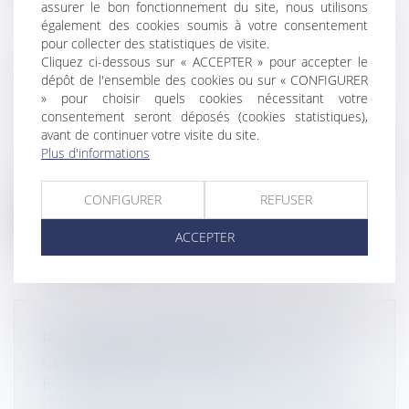
assurer le bon fonctionnement du site, nous utilisons
également des cookies soumis à votre consentement
pour collecter des statistiques de visite.
Cliquez ci-dessous sur « ACCEPTER » pour accepter le
REDRESSEMENT JUDICIAIRE ET
dépôt de l'ensemble des cookies ou sur « CONFIGURER
SUSPENSION DE LA PROCÉDURE DE
» pour choisir quels cookies nécessitant votre
consentement seront déposés (cookies statistiques),
SAISIE IMMOBILIÈRE
avant de continuer votre visite du site.
Droit des sociétés
/
Procédures collectives
Plus d'informations
Un emprunteur, faisant l’objet d’une saisie
immobilière en vente forcée, soll...
CONFIGURER
REFUSER
Lire la suite
ACCEPTER
RÉÉQUILIBRAGE DES RELATIONS
COMMERCIALES ENTRE
FOURNISSEURS ET DISTRIBUTEURS
Droit commercial
/
Droit de la distribution