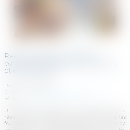
Rééquilibrage des relations
commerciales entre fournisseurs
et distributeurs
Publié le :
20/04/2023
Droit commercial
/
Droit de la distribution
Source :
cabinet-rs.expert-infos.com
Une loi récente s’efforce, une nouvelle fois, de
rééquilibrer les relations commerciales entre les
fournisseurs de l’agroalimentaire et la grande
distribution. Et deux mesures prises à titre