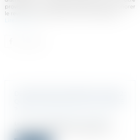
provisoire il y a quelques années pour améliorer
le revenu des agriculteurs sont prolongées...
Lire la suite
DÉCLARATION DES REVENUS DE 2022 :
QUELLES NOUVEAUTÉS CETTE ANNÉE
?
Droit fiscal
/
Fiscalité des particuliers
Le service de déclaration en ligne des
revenus de 2022 est ouvert depuis le 1...