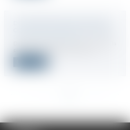
DE L’APPRÉCIATION DE L’ABUS DES
CLAUSES DE DÉCHÉANCE DE TERME
Droit de la consommation
Dans deux arrêts rendus le 22 mars 2023, la
première chambre civile de la Cou...
Lire la suite
<<
<
...
180
181
182
183
184
185
186
...
>
>>