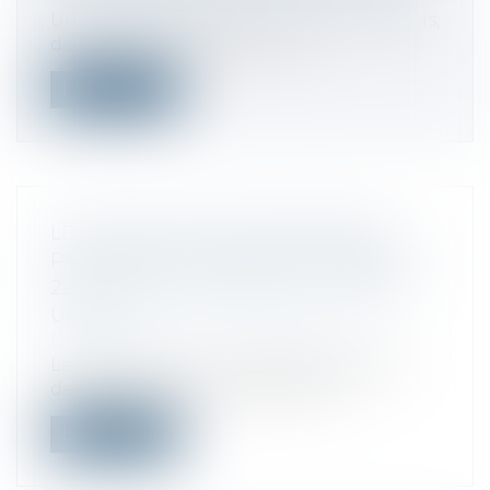
Une loi récente s’efforce, une nouvelle fois,
de rééquilibrer les relations c...
Lire la suite
LE FONDS INNOVATION DÉFENSE
PARTICIPE À LA LEVÉE DE FONDS DE
22 MILLIONS D’EUROS DE LA START-
UP XXII
Droit des sociétés
/
Levées de fonds
La start-up XXII, un des leaders français
dans l’édition de logiciels de visi...
Lire la suite