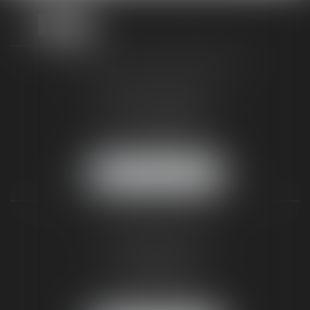
TAXLENS FONTAINEBLEAU
187 rue Grande
77300 FONTAINEBLEAU
Tél :
01 64 22 82 71
Fax :
01 64 23 01 59
NOUS LOCALISER
TAXLENS PARIS
31 rue de Penthièvre
75008 PARIS
Tél :
01 47 23 41 00
Fax :
01 64 23 01 59