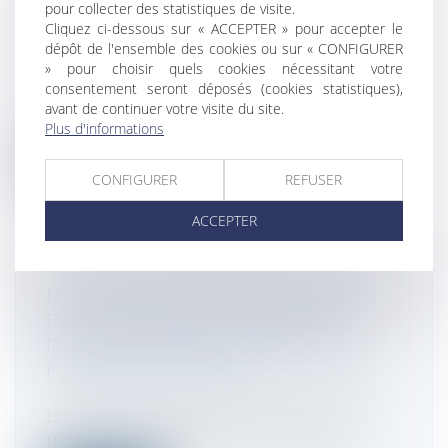
LES CONDITIONS D’APPLICATION DE
pour collecter des statistiques de visite.
Cliquez ci-dessous sur « ACCEPTER » pour accepter le
L’EXONÉRATION EN ZONES DE
dépôt de l'ensemble des cookies ou sur « CONFIGURER
REVITALISATION RURALE
» pour choisir quels cookies nécessitant votre
Droit fiscal
/
Fiscalité des professionnels
consentement seront déposés (cookies statistiques),
Les cabinets créés ou repris jusqu’au 31
avant de continuer votre visite du site.
décembre 2020 dans les zones de revi...
Plus d'informations
Lire la suite
CONFIGURER
REFUSER
ACCEPTER
MULTIPLICATION DE LA MISE EN JEU
DES ASSURANCES DE GARANTIE
PASSIF DANS LES OPÉRATIONS DE
FUSIONS ACQUISITION
Droit des sociétés
/
Fusions et acquisitions
Les assurances garantie de passif sont
mises en oeuvre dans un cas sur cinq,...