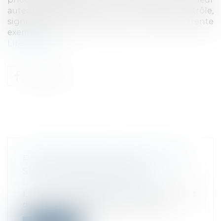
auteur, tirées par lui ou sous son contrôle,
signées et numérotées dans la limite de trente
exemplaires...
Lire la suite
PAS DE CUMUL ENTRE CFE ET TAXE
SUR LOGEMENTS VACANTS
Droit fiscal
/
Fiscalité immobilière
La taxe sur les logements vacants (TLV) est
due, dans les agglomérations de p...