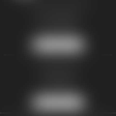
TAXLENS FONTAINEBLEAU
187 rue Grande
77300 FONTAINEBLEAU
Tél :
01 64 22 82 71
Fax :
01 64 23 01 59
NOUS LOCALISER
TAXLENS PARIS
31 rue de Penthièvre
75008 PARIS
Tél :
01 47 23 41 00
Fax :
01 64 23 01 59
NOUS LOCALISER