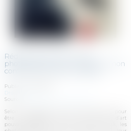
Réduction de TVA sur les
photographies d'art : définition non
conforme au droit européen
Publié le :
25/09/2019
Droit fiscal
Source :
revuefiduciaire.grouperf.com
Selon les dispositions de la directive TVA, pour
être considérées comme des oeuvres d’art
pouvant bénéficier du taux réduit de TVA, les
photographies doivent être prises par leur