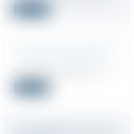
Lire la suite
LA NOTION DE HOLDING ANIMATRICE
Droit des sociétés
/
Droit des sociétés
commerciales et professionnelles
La qualification de « holding animatrice »
d’une société lui ouvre droit à pl...
Lire la suite
LES CONTRIBUABLES ONT JUSQU'À LA