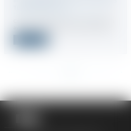
MI-DÉCEMBRE POUR EFFECTUER DES
TÉLÉCORRECTIONS
Droit fiscal
/
Fiscalité des particuliers
Comme chaque année, les contribuables
ayant commis des erreurs ou des oublis...
Lire la suite
<<
<
...
362
363
364
365
366
367
368
...
>
>>