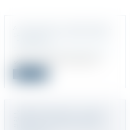
APPLICATION DE LA PROCÉDURE DE
SAUVEGARDE AUX AGRICULTEURS |
LEXTENSO.FR
Droit des sociétés
/
Procédures collectives
L'article L. 351-8 du Code rural et de la
pêche maritime, dans sa rédaction i...
Lire la suite
EXONÉRATION FISCALE « DUTREIL » :
QUAND LE NOTAIRE ET L'AVOCAT
ENGAGENT LEUR RESPONSABILITÉ -