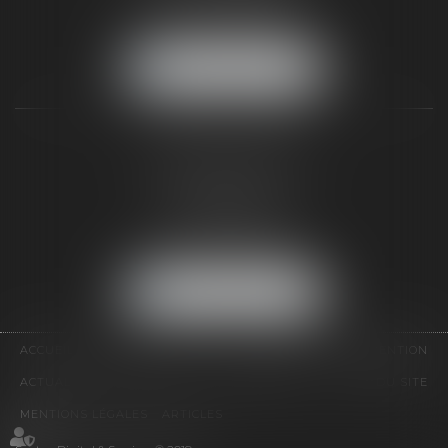
Tél :
01 64 22 82 71
Fax :
01 64 23 01 59
NOUS LOCALISER
TAXLENS PARIS
31 rue de Penthièvre
75008 PARIS
Tél :
01 47 23 41 00
Fax :
01 64 23 01 59
NOUS LOCALISER
ACCUEIL
CABINET
ÉQUIPE
DOMAINES D'INTERVENTION
ACTUALITÉS
CONTACT
HONORAIRES
PLAN DU SITE
MENTIONS LÉGALES
ARTICLES