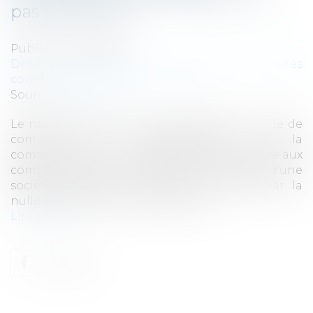
pas nulle - EFL
Publié le :
03/05/2017
Droit des sociétés
/
Droit des sociétés
commerciales et professionnelles
Source :
www.efl.fr
Le non-respect de l'article L 225-204 du Code de
commerce sur l'établissement et la
communication d'un rapport du commissaire aux
comptes avant toute réduction de capital d'une
société anonyme n'est pas sanctionné par la
nullité de la décision de réduction...
Lire la suite