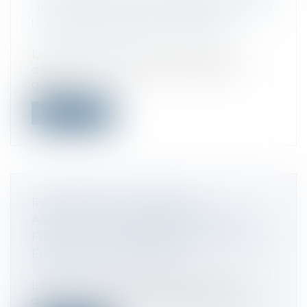
: IL NE FAUT PAS OUBLIER DE LA FIXER
! - ÉDITIONS FRANCIS LEFEBVRE
Droit des sociétés
Les statuts d'une SARL prévoyant la
détermination de la rémunération du
géran...
Lire la suite
PUBLICATION DU DÉCRET
AUTORISANT L'ADMINISTRATION
FISCALE À INDEMNISER LES « INDICS »
FISCAUX - FISCALONLINE
Droit fiscal
Le gouvernement vient de publier le
décret autorisant l’administration fiscal...