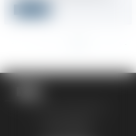
Lire la suite
<<
<
...
463
464
465
466
467
468
469
...
>
>>
TAXLENS FONTAINEBLEAU
187 rue Grande
77300 FONTAINEBLEAU