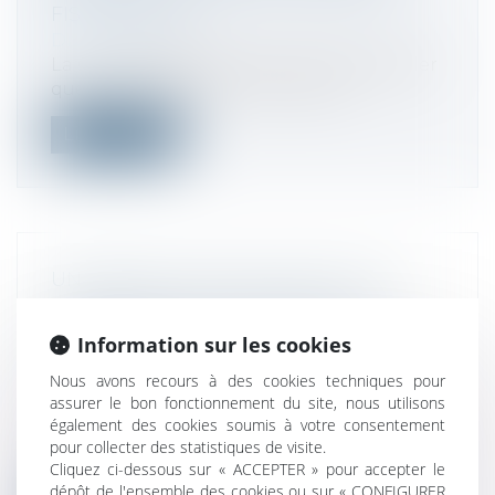
FISCALONLINE
Droit fiscal
La Cour d’Appel de Paris vient de rappeler
que l’article 787 C du CGI instaur...
Lire la suite
UNE RÉDUCTION DE CAPITAL NON
PRÉCÉDÉE D'UN RAPPORT DU
COMMISSAIRE AUX COMPTES N'EST
Information sur les cookies
PAS NULLE - EFL
Nous avons recours à des cookies techniques pour
Droit des sociétés
/
Droit des sociétés
assurer le bon fonctionnement du site, nous utilisons
commerciales et professionnelles
également des cookies soumis à votre consentement
Le non-respect de l'article L 225-204 du
pour collecter des statistiques de visite.
Code de commerce sur l'établissement...
Cliquez ci-dessous sur « ACCEPTER » pour accepter le
dépôt de l'ensemble des cookies ou sur « CONFIGURER