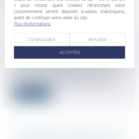
Lire la suite
» pour choisir quels cookies nécessitant votre
consentement seront déposés (cookies statistiques),
avant de continuer votre visite du site.
Plus d'informations
CONFIGURER
REFUSER
ELIMINATION DE LA DOUBLE
IMPOSITION : AVIS D'ÉCLAIRCIE ?
ACCEPTER
FISCALITÉ - LES ECHOS BUSINESS
Droit fiscal
/
Fiscalité des particuliers
Les conventions fiscales internationales
ont pour objet de répartir la charge...
Lire la suite
RÉMUNÉRATION DU GÉRANT DE SARL