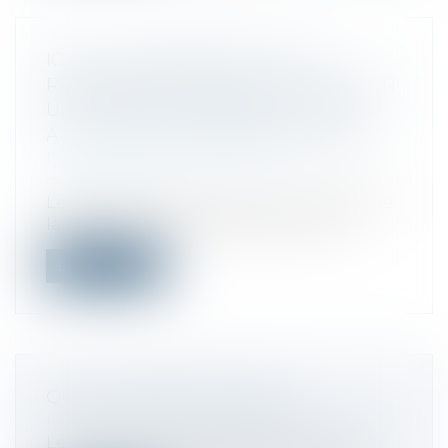
ICPE : LE NON RESPECT DE LA
RÉGLEMENTATION PEUT CONSTITUER
UN TROUBLE COMMERCIAL ET UN
ACTE DE CONCURRENCE DÉLOYALE
Droit commercial
/
Droit de la
concurrence
Le juge civil estime que le non-respect de
la réglementation des ICPE peut co...
Lire la suite
QUID DU DÉPÔT DE BILAN
Droit des sociétés
/
Procédures collectives
Le retard dans le paiement ainsi que