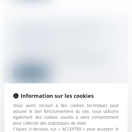
CONDITION D’ASSUJETTISSEMENT À
LA TAXE SUR LES ACTIVITÉS
POLLUANTES
Droit fiscal
/
Fiscalité des professionnels
Après avoir procédé au contrôle d’une
société qui extrait du calcaire commerc...
Lire la suite
Information sur les cookies
Nous avons recours à des cookies techniques pour
assurer le bon fonctionnement du site, nous utilisons
QUID DE LA NOMINATION D’UN
également des cookies soumis à votre consentement
COMMISSAIRE AUX COMPTES
pour collecter des statistiques de visite.
Droit des sociétés
/
Droit des sociétés
Cliquez ci-dessous sur « ACCEPTER » pour accepter le