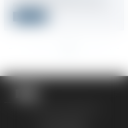
l’impossibilité de procéder au paiement...
Lire la suite
<<
<
...
358
359
360
361
362
363
364
...
>
>>
TAXLENS FONTAINEBLEAU
187 rue Grande
77300 FONTAINEBLEAU