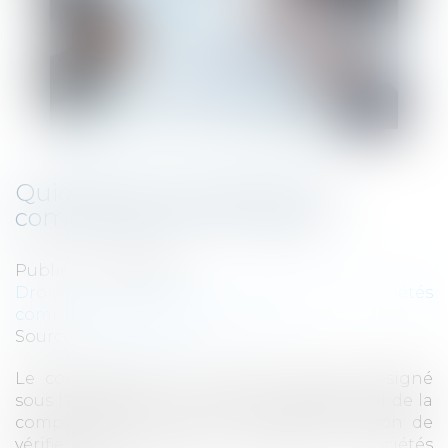
Quid de la nomination d’un
commissaire aux comptes
Publié le :
22/10/2019
Droit des sociétés
/
Droit des sociétés
commerciales et professionnelles
Source :
www.capital.fr
Le commissaire aux comptes, souvent désigné
sous l’acronyme “CAC”, est un professionnel de la
comptabilité qui a pour principale mission de
vérifier les comptes annuels des sociétés