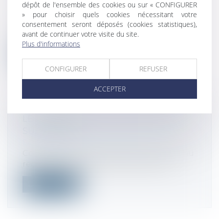
commerciales et professionnelles
dépôt de l'ensemble des cookies ou sur « CONFIGURER
Le commissaire aux comptes, souvent
» pour choisir quels cookies nécessitant votre
désigné sous l’acronyme “CAC”, est un
consentement seront déposés (cookies statistiques),
avant de continuer votre visite du site.
pro...
Plus d'informations
Lire la suite
CONFIGURER
REFUSER
ACCEPTER
LE RÉGIME FISCAL DES USUFRUITS
SUCCESSIFS
Droit fiscal
/
Fiscalité des particuliers
Comment traiter de l'usufruit successif, au
regard notamment des droits de do...
Lire la suite