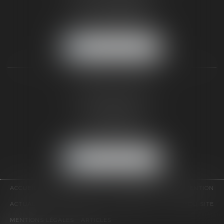
Tél :
01 64 22 82 71
Fax :
01 64 23 01 59
NOUS LOCALISER
TAXLENS PARIS
31 rue de Penthièvre
75008 PARIS
Tél :
01 47 23 41 00
Fax :
01 64 23 01 59
NOUS LOCALISER
ACCUEIL
CABINET
ÉQUIPE
DOMAINES D'INTERVENTION
ACTUALITÉS
CONTACT
HONORAIRES
PLAN DU SITE
MENTIONS LÉGALES
ARTICLES