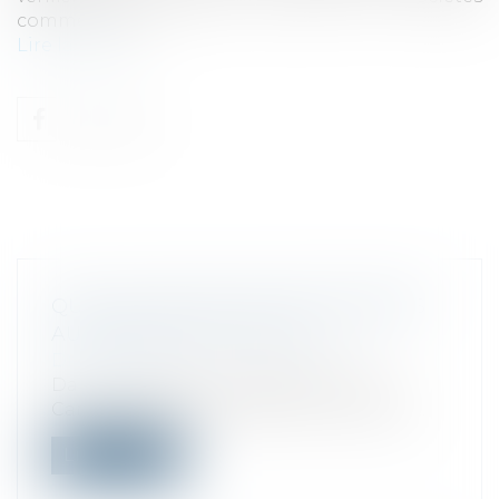
commerciales...
Lire la suite
QUELLES SUITES ONT ÉTÉ DONNÉES
AUX SCANDALES FISCAUX ?
Droit fiscal
Dans un rapport, les députés Emilie
Cariou et Pierre Cordier font la lumière...
Lire la suite