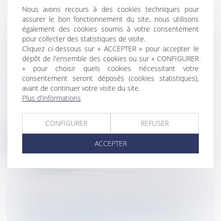
Nous avons recours à des cookies techniques pour
assurer le bon fonctionnement du site, nous utilisons
également des cookies soumis à votre consentement
ADOPTION D'UN RÈGLEMENT
pour collecter des statistiques de visite.
Cliquez ci-dessous sur « ACCEPTER » pour accepter le
EUROPÉEN SUR LA DIFFÉRENCE DES
dépôt de l'ensemble des cookies ou sur « CONFIGURER
FRAIS BANCAIRES APPLIQUÉS ENTRE
» pour choisir quels cookies nécessitant votre
LE PAYS DE RÉSIDENCE ET LE PAYS
consentement seront déposés (cookies statistiques),
ÉTRANGER
avant de continuer votre visite du site.
Plus d'informations
Droit fiscal
Des frais identiques Bientôt les frais
bancaires à l’étranger identiques à ce...
CONFIGURER
REFUSER
Lire la suite
ACCEPTER
PME ET GRANDES ENTREPRISES :
QUELS ÉCARTS CONCERNANT L'IMPÔT