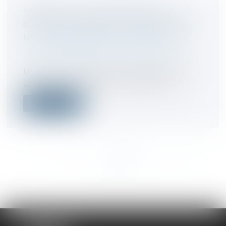
SOCIÉTÉ À LA TÊTE D'UN PETIT
GROUPE : OBLIGATION DE DÉSIGNER
UN COMMISSAIRE AUX COMPTES
Droit des sociétés
/
Droit des sociétés
commerciales et professionnelles
Une société française à la tête d'un petit
groupe et elle-même contrôlée par...
Lire la suite
<<
<
...
353
354
355
356
357
358
359
...
>
>>