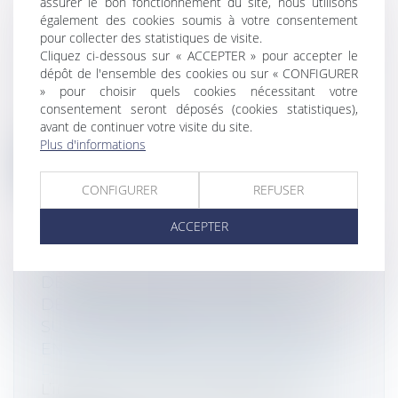
CONTESTATION D’UNE CRÉANCE ET
assurer le bon fonctionnement du site, nous utilisons
également des cookies soumis à votre consentement
RÉCLAMATION DE SOMMES DUES PAR
pour collecter des statistiques de visite.
CE CRÉANCIER SONT DEUX ACTIONS
Cliquez ci-dessous sur « ACCEPTER » pour accepter le
DIFFÉRENTES
dépôt de l'ensemble des cookies ou sur « CONFIGURER
Droit des sociétés
/
Procédures collectives
» pour choisir quels cookies nécessitant votre
consentement seront déposés (cookies statistiques),
La déclaration d’une créance au passif
avant de continuer votre visite du site.
d’un débiteur soumis à une procédure c...
Plus d'informations
Lire la suite
CONFIGURER
REFUSER
ACCEPTER
DÉTERMINATION DE LA RÉDUCTION
DE COTISATIONS DES HEURES
SUPPLÉMENTAIRES STRUCTURELLES
EN CAS D’ABSENCE SANS MAINTIEN
Droit fiscal
/
Fiscalité des professionnels
L’instruction interministérielle du