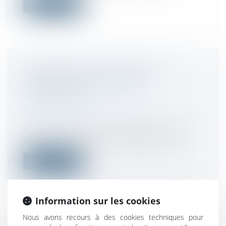
Lire la suite
QUID DE LA CLAUSE DE NON-
CONCURRENCE EN DROIT
COMMERCIAL
Droit commercial
/
Droit de la
concurrence
Bien connue en droit du travail, la clause
de non-concurrence est également t...
Lire la suite
Information sur les cookies
Nous avons recours à des cookies techniques pour