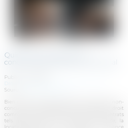
Quid de la clause de non-
concurrence en droit commercial
Publié le :
22/11/2019
Droit commercial
/
Droit de la concurrence
Source :
business.lesechos.fr
Bien connue en droit du travail, la clause de non-
concurrence est également très utilisée en droit
commercial, en particulier dans certains contrats
tels que la vente de fonds de commerce, la
location-gérance, la franchise, l’agence