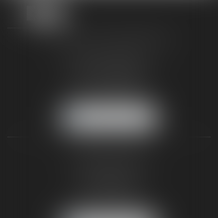
TAXLENS FONTAINEBLEAU
187 rue Grande
77300 FONTAINEBLEAU
Tél :
01 64 22 82 71
Fax :
01 64 23 01 59
NOUS LOCALISER
TAXLENS PARIS
31 rue de Penthièvre
75008 PARIS
Tél :
01 47 23 41 00
Fax :
01 64 23 01 59