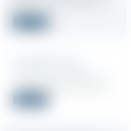
29/03/2019 nous a donné les modalités
par...
Lire la suite
FUSION ABSORPTION ET
PERSONNALITÉ DES PEINES
Droit des sociétés
/
Fusions et acquisitions
La requérante, Carrefour France est
l’actionnaire unique de la société Carref...
Lire la suite