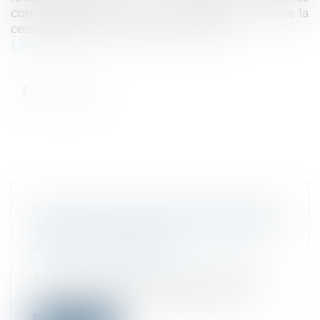
commerciale, la cession de clientèle ou encore la
cession de parts sociales ou d’actions...
Lire la suite
SOLDE DU PRIX DE VENTE D’UN BIEN
IMMOBILIER CÉDÉ PAR LE DÉFUNT ET
ACTIF SUCCESSORAL
Droit fiscal
/
Fiscalité des particuliers
En l’espèce le bien fut vendu à l’unique
héritier du défunt. Par acte authent...