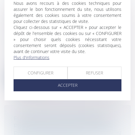
Nous avons recours à des cookies techniques pour
assurer le bon fonctionnement du site, nous utilisons
également des cookies soumis à votre consentement
MIXITÉ DANS LES INSTANCES
pour collecter des statistiques de visite.
DIRIGEANTES DES SOCIÉTÉS
Cliquez ci-dessous sur « ACCEPTER » pour accepter le
COMMERCIALES : PUBLICATION DU
dépôt de l'ensemble des cookies ou sur « CONFIGURER
DÉCRET D’APPLICATION
» pour choisir quels cookies nécessitant votre
consentement seront déposés (cookies statistiques),
Droit des sociétés
/
Droit des sociétés
avant de continuer votre visite du site.
commerciales et professionnelles
Plus d'informations
Pris pour l’application de l’article 14 de la
loi n° 2021-1774 du 24 décembre...
CONFIGURER
REFUSER
Lire la suite
ACCEPTER
PUBLICATION DES VALEURS DES
PLAFONDS DE LOYER APPLICABLES
POUR LE BÉNÉFICE DE LA RÉDUCTION