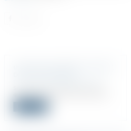
UN PROCHE M'A PRÊTÉ DE L'ARGENT,
DOIS-JE LE DÉCLARER ?
Droit fiscal
/
Fiscalité des particuliers
Si un proche vous a prêté de l'argent,
quelques principes doivent être respec...
Lire la suite