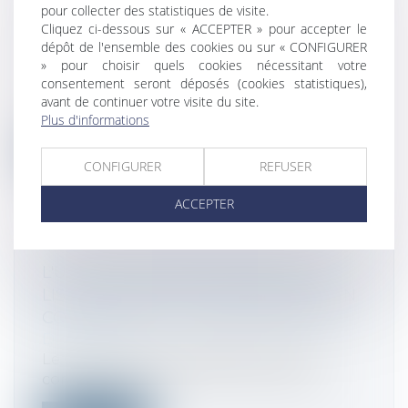
À L’ENCONTRE D’EDF, ET PLUSIEURS
pour collecter des statistiques de visite.
Cliquez ci-dessous sur « ACCEPTER » pour accepter le
DE SES FILIALES
dépôt de l'ensemble des cookies ou sur « CONFIGURER
Droit commercial
/
Droit de la
» pour choisir quels cookies nécessitant votre
concurrence
consentement seront déposés (cookies statistiques),
A la suite d’une plainte d’Engie et de la
avant de continuer votre visite du site.
réalisation d’opérations de visite...
Plus d'informations
Lire la suite
CONFIGURER
REFUSER
ACCEPTER
L'UNION EUROPÉENNE RÉVISE SA
LISTE DES PAYS ET TERRITOIRES NON
COOPÉRATIFS À DES FINS FISCALES
Droit fiscal
Le Conseil de l’UE a adopté hier des
conclusions relatives à la liste révisée...