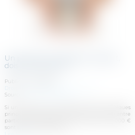
Un proche m'a prêté de l'argent,
dois-je le déclarer ?
Publié le :
08/03/2022
Droit fiscal
/
Fiscalité des particuliers
Source :
www.impots.gouv.fr
Si un proche vous a prêté de l'argent, quelques
principes doivent être respectés. Les prêts entre
particuliers au-dessus d'un montant de 5 000 €
sont soumis à déclaration...
Lire la suite