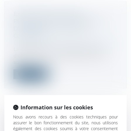
EXÉCUTION DU PLAN DE
REDRESSEMENT EN DÉPIT DE LA
DISPARITION DU FONDS DE
COMMERCE
Droit des sociétés
/
Procédures collectives
La disparition du fonds de commerce
d’une société en cours d’exécution de
son...
Lire la suite
Information sur les cookies
DANS LE CADRE D’UNE PROCÉDURE
Nous avons recours à des cookies techniques pour
NÉGOCIÉE, L’AUTORITÉ INFLIGE UNE
assurer le bon fonctionnement du site, nous utilisons
SANCTION DE 300 MILLIONS D’EUROS
également des cookies soumis à votre consentement