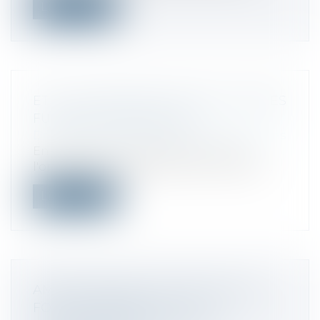
Lire la suite
ET SI LA RSE PESAIT SUR LES FUTURES
FUSIONS-ACQUISITIONS ?
Droit des sociétés
/
Fusions et acquisitions
En tant que vice-président senior de
l'organisation des services aux entrepri...
Lire la suite
AMORTISSEMENT TEMPORAIRE DU
FONDS COMMERCIAL : LE