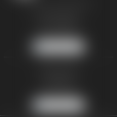
TAXLENS FONTAINEBLEAU
187 rue Grande
77300 FONTAINEBLEAU
Tél :
01 64 22 82 71
Fax :
01 64 23 01 59
NOUS LOCALISER
TAXLENS PARIS
31 rue de Penthièvre
75008 PARIS
Tél :
01 47 23 41 00
Fax :
01 64 23 01 59
NOUS LOCALISER