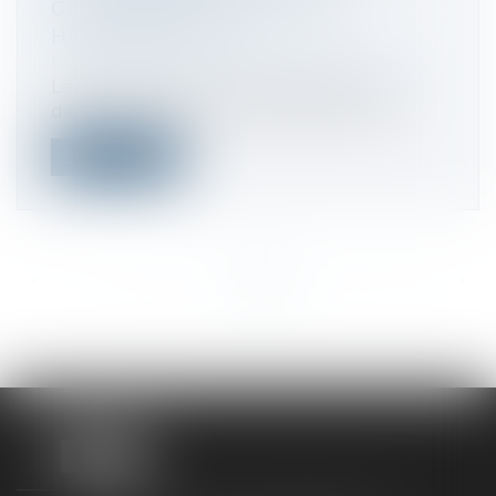
GOUVERNEMENT CLARIFIE ET
HARMONISE LE CGI
Droit fiscal
/
Fiscalité des professionnels
Le Gouvernement vient de publier un
décret clarifiant les modalités de prise...
Lire la suite
<<
<
...
236
237
238
239
240
241
242
...
>
>>