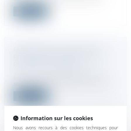
Lire la suite
PRÉLÈVEMENT À LA SOURCE 2019 :
PRÉCISIONS CONCERNANT LES
RÈGLES DE SUCCESSION
Droit fiscal
/
Fiscalité des particuliers
La mise en place du prélèvement à la
source est sans incidence sur le princip...
Lire la suite
Information sur les cookies
Nous avons recours à des cookies techniques pour