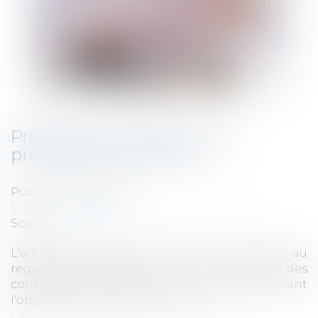
Prélèvement à la source et
procédures collectives
Publié le :
14/02/2019
Droit des sociétés
/
Procédures collectives
Source :
www.efl.fr
L'administration fait le point sur la situation au
regard du prélèvement à la source (PAS) des
contribuables salariés d'une entreprise faisant
l'objet d'une procédure collective.
Lire la suite