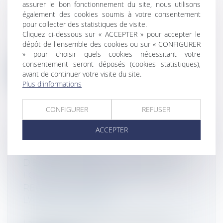
assurer le bon fonctionnement du site, nous utilisons
PRÉLÈVEMENT À LA SOURCE ET
également des cookies soumis à votre consentement
PROCÉDURES COLLECTIVES
pour collecter des statistiques de visite.
Droit des sociétés
/
Procédures collectives
Cliquez ci-dessous sur « ACCEPTER » pour accepter le
L'administration fait le point sur la
dépôt de l'ensemble des cookies ou sur « CONFIGURER
situation au regard du prélèvement à la...
» pour choisir quels cookies nécessitant votre
consentement seront déposés (cookies statistiques),
Lire la suite
avant de continuer votre visite du site.
Plus d'informations
CONFIGURER
REFUSER
ACCEPTER
GARANTIES COMMERCIALES : LES
DISTRIBUTEURS
D'ÉLECTROMÉNAGERS POURRONT
FORMULER DES DEMANDES DE
RESCRIT AUPRÈS DE
L'ADMINISTRATION
Droit commercial
/
Droit de la distribution
La loi pour un Etat au service d’une