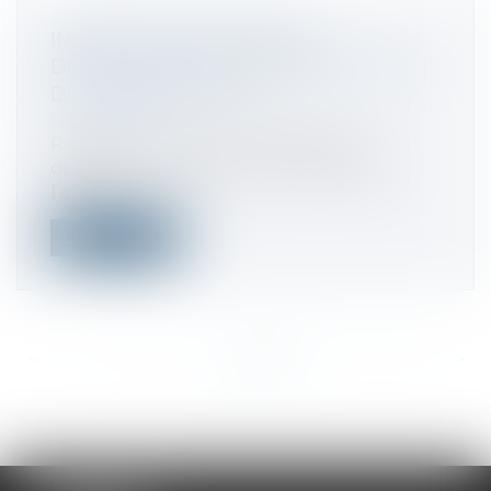
INTÉRÊTS MORATOIRES ET
DÉGRÈVEMENT CONTENTIEUX : AVIS
DU CONSEIL D'ETAT
Droit fiscal
Rappelons qu’un contribuable qui
obtient un dégrèvement d’impôt doit
l’ajoute...
Lire la suite
<<
<
...
399
400
401
402
403
404
405
...
>
>>