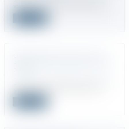
société de confiance du 10 août 2018 pré...
Lire la suite
COMPLICATION DU CALCUL DE LA
RÉDUCTION FILLON DANS LA FILIÈRE
DU BTP
Droit fiscal
/
Fiscalité des professionnels
La réduction générale des cotisations ou
réduction Fillon évolue en 2019, com...
Lire la suite