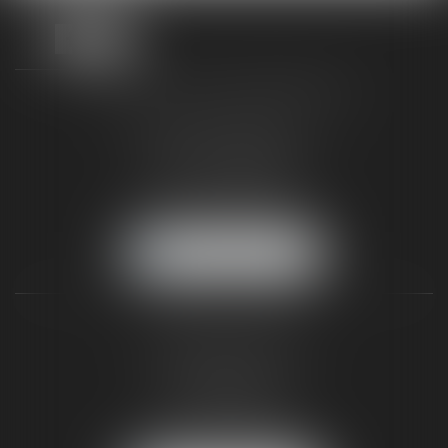
TAXLENS FONTAINEBLEAU
187 rue Grande
77300 FONTAINEBLEAU
Tél :
01 64 22 82 71
Fax :
01 64 23 01 59
NOUS LOCALISER
TAXLENS PARIS
31 rue de Penthièvre
75008 PARIS
Tél :
01 47 23 41 00
Fax :
01 64 23 01 59