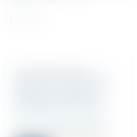
LA QUALITÉ D'ASSOCIÉ EST
RECONNUE AU NU-PROPRIÉTAIRE
INDIVIS DE DROIT SOCIAUX, LUI
PERMETTANT DE FORMULER UNE
DEMANDE DE DÉSIGNATION
D'ADMINISTRATEUR PROVISOIRE
Droit des sociétés
/
Droit des sociétés
commerciales et professionnelles
Au décès d’un associé et gérant d’une
société civile, son conjoint recueille...