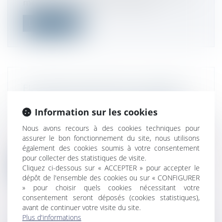
mesures pour faciliter la cession...
Lire la suite
FUSIONS-ACQUISITIONS : COMMENT
METTRE EN PLACE UN LEADERSHIP
Information sur les cookies
EFFICACE POUR ÉVITER L'ÉCHEC ?
Droit des sociétés
/
Fusions et acquisitions
Nous avons recours à des cookies techniques pour
Qui sont les bons leaders pour mener une
assurer le bon fonctionnement du site, nous utilisons
fusacq ? Comment les identifier et l...
également des cookies soumis à votre consentement
pour collecter des statistiques de visite.
Lire la suite
Cliquez ci-dessous sur « ACCEPTER » pour accepter le
dépôt de l'ensemble des cookies ou sur « CONFIGURER
» pour choisir quels cookies nécessitant votre
consentement seront déposés (cookies statistiques),
avant de continuer votre visite du site.
Plus d'informations