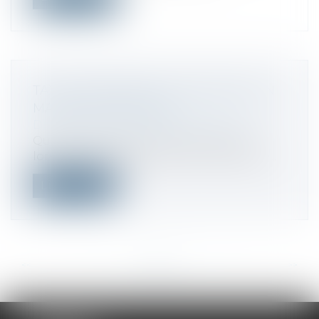
TAXE D’HABITATION ET RÉSIDANT EN
MAISON DE RETRAITE
Droit fiscal
/
Fiscalité des particuliers
Quid de l’éventuelle taxe d’habitation,
lorsqu’une personne part en maison de...
Lire la suite
<<
<
...
95
96
97
98
99
100
101
...
>
>>