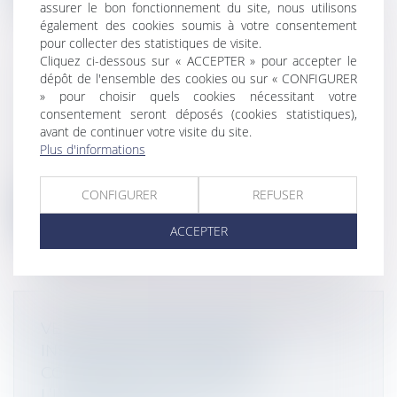
assurer le bon fonctionnement du site, nous utilisons
également des cookies soumis à votre consentement
pour collecter des statistiques de visite.
Cliquez ci-dessous sur « ACCEPTER » pour accepter le
dépôt de l'ensemble des cookies ou sur « CONFIGURER
ENTREPRISES MULTINATIONALES : LA
» pour choisir quels cookies nécessitant votre
consentement seront déposés (cookies statistiques),
BDESE EST À COMPLÉTER
avant de continuer votre visite du site.
Droit fiscal
/
Fiscalité des professionnels
Plus d'informations
Le décret 2024-690 du 5-7-2024 a prévu
qu’à compter du 7-7-2024, certaines en...
CONFIGURER
REFUSER
Lire la suite
ACCEPTER
VENTE PAR DÉMARCHAGE ET
INSUFFISANCE DU BON DE
COMMANDE CONCERNANT
L’INFORMATION UTILE DES