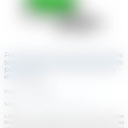
Pourquoi les fusions et acquisitions
sont-elles des stratégies financières
puissantes pour la croissance des
entreprises ?
Publié le :
08/08/2024
Droit des sociétés
/
Fusions et acquisitions
Source :
www.dynamique-mag.com
La fusion et l’acquisition (M&A) sont des stratégies
financières fréquemment utilisées par les