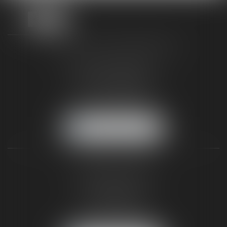
TAXLENS FONTAINEBLEAU
187 rue Grande
77300 FONTAINEBLEAU
Tél :
01 64 22 82 71
Fax :
01 64 23 01 59
NOUS LOCALISER
TAXLENS PARIS
31 rue de Penthièvre
75008 PARIS
Tél :
01 47 23 41 00
Fax :
01 64 23 01 59