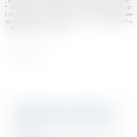
entreprises pour stimuler leur croissance, accéder
à de nouveaux marchés et obtenir un avantage
concurrentiel. En dépit de leur complexité, ces
opérations peuvent offrir des opportunités
significatives de synergie...
Lire la suite
ARRÊTÉ RELATIF À L’INFORMATION
DES CONSOMMATEURS SUR LE PRIX
DES PRODUITS DONT LA QUANTITÉ A
DIMINUÉ
Droit commercial
/
Droit de la distribution