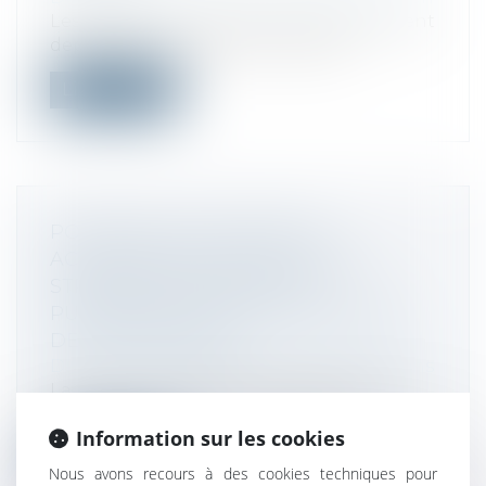
Les grandes et moyennes surfaces doivent
depuis le 1er juillet 2024 indiquer...
Lire la suite
POURQUOI LES FUSIONS ET
ACQUISITIONS SONT-ELLES DES
STRATÉGIES FINANCIÈRES
PUISSANTES POUR LA CROISSANCE
DES ENTREPRISES ?
Droit des sociétés
/
Fusions et acquisitions
La fusion et l’acquisition (M&A) sont des
stratégies financières fréquemment...
Information sur les cookies
Lire la suite
Nous avons recours à des cookies techniques pour