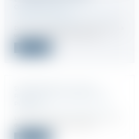
CONSOMMATEURS
Droit de la consommation
/
Contrats et
garanties commerciales
Dans un litige opposant des particuliers à
une société de fourniture et d’ins...
Lire la suite
SUSPENSION DE LA CLAUSE
RÉSOLUTOIRE ET OBLIGATION DU
PRENEUR
Droit commercial
/
Baux commerciaux
La Cour de cassation a rappelé le 11 juillet
dernier qu’en application de l'a...
Lire la suite