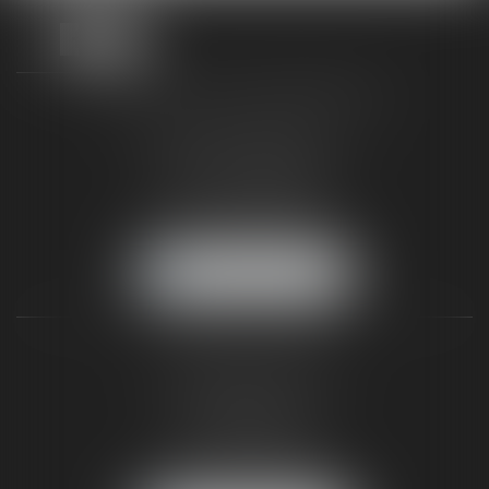
TAXLENS FONTAINEBLEAU
187 rue Grande
77300 FONTAINEBLEAU
Tél :
01 64 22 82 71
Fax :
01 64 23 01 59
NOUS LOCALISER
TAXLENS PARIS
31 rue de Penthièvre
75008 PARIS
Tél :
01 47 23 41 00
Fax :
01 64 23 01 59