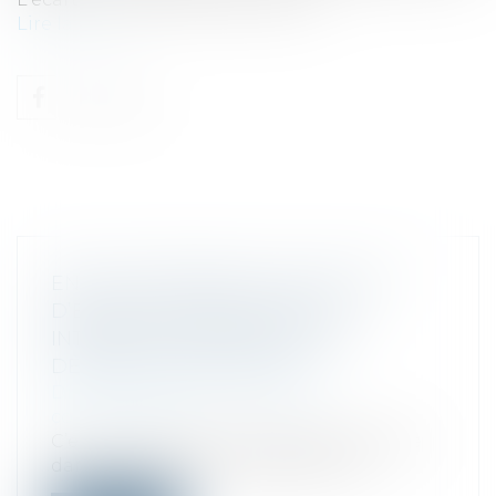
Lire la suite
ENGIE CONDAMNÉ À UN MILLION
D’EUROS DE DOMMAGES ET
INTÉRÊTS ENVERS EDF POUR
DÉMARCHAGES ABUSIFS
Droit commercial
/
Droit de la
concurrence
C’est un jugement qui fait sauter de joie
dans les couloirs du siège d’EDF, a...