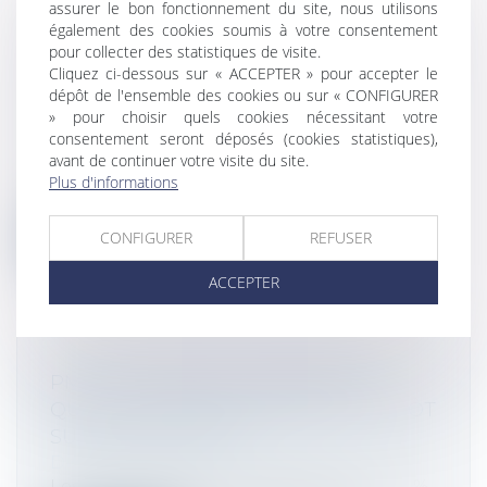
assurer le bon fonctionnement du site, nous utilisons
ADOPTION D'UN RÈGLEMENT
également des cookies soumis à votre consentement
EUROPÉEN SUR LA DIFFÉRENCE DES
pour collecter des statistiques de visite.
FRAIS BANCAIRES APPLIQUÉS ENTRE
Cliquez ci-dessous sur « ACCEPTER » pour accepter le
LE PAYS DE RÉSIDENCE ET LE PAYS
dépôt de l'ensemble des cookies ou sur « CONFIGURER
» pour choisir quels cookies nécessitant votre
ÉTRANGER
consentement seront déposés (cookies statistiques),
Droit fiscal
avant de continuer votre visite du site.
Des frais identiques Bientôt les frais
Plus d'informations
bancaires à l’étranger identiques à ce...
CONFIGURER
REFUSER
Lire la suite
ACCEPTER
PME ET GRANDES ENTREPRISES :
QUELS ÉCARTS CONCERNANT L'IMPÔT
SUR LES SOCIÉTÉS?
Droit fiscal
/
Fiscalité des professionnels
Les PME payent un IS représentant 23,7 %