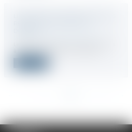
LE SYSTÈME DU QUOTIENT POUR LES
REVENUS EXCEPTIONNELS ET
DIFFÉRÉS
Droit fiscal
/
Fiscalité des particuliers
Les revenus des particuliers étant soumis
à l'impôt sur le revenu à un barème...
Lire la suite
<<
<
...
393
394
395
396
397
398
399
...
>
>>