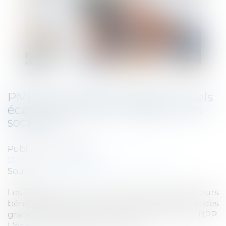
PME et grandes entreprises : quels
écarts concernant l'impôt sur les
sociétés?
Publié le :
20/03/2019
Droit fiscal
/
Fiscalité des professionnels
Source :
www.lesechos.fr
Les PME payent un IS représentant 23,7 % de leurs
bénéfices, alors que le taux d'imposition des
grandes entreprises est de 17,8 %, selon l'IPP.
L'écart s'est resserré depuis 2005...