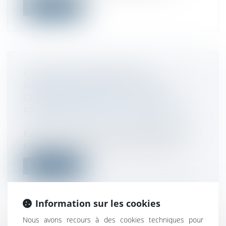
Lire la suite
EIRL EN REDRESSEMENT ET
ADMISSION AU PASSIF D’UNE
CRÉANCE NON LIÉE À L’ACTIVITÉ
PROFESSIONNELLE DU DÉBITEUR
Droit des sociétés
/
Procédures collectives
Est rejetée à tort la créance déclarée au
passif du redressement d’un entrepr...
Lire la suite
Information sur les cookies
Nous avons recours à des cookies techniques pour