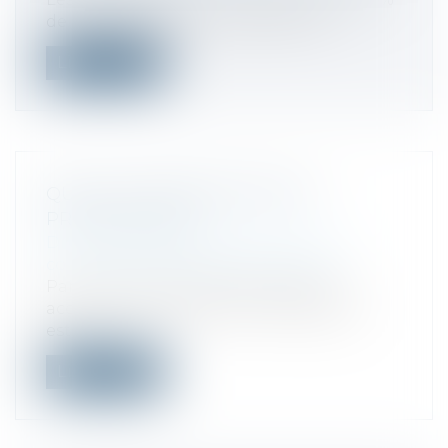
de leurs bénéfices, alors que le tau...
Lire la suite
QUID DU COMPTE BANCAIRE
PROFESSIONNEL
Droit des sociétés
/
Droit des sociétés
commerciales et professionnelles
Parmi les nombreuses formalités à
accomplir pour créer une entreprise, il
est...
Lire la suite