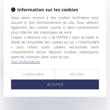
Information sur les cookies
RÉPONSE MINIMALISTE DU MINISTÈRE
Nous avons recours à des cookies techniques pour
DE LA JUSTICE SUR LE CARACTÈRE
assurer le bon fonctionnement du site, nous utilisons
UNIVERSEL DU TRANSFERT
également des cookies soumis à votre consentement
pour collecter des statistiques de visite.
UNIVERSEL DE PATRIMOINE
Cliquez ci-dessous sur « ACCEPTER » pour accepter le
PROFESSIONNEL (TUPP)
dépôt de l'ensemble des cookies ou sur « CONFIGURER
Droit des sociétés
/
Transmission
» pour choisir quels cookies nécessitant votre
d’entreprise
consentement seront déposés (cookies statistiques),
Interrogé sur le caractère réellement
avant de continuer votre visite du site.
universel du transfert universel de pat...
Plus d'informations
Lire la suite
CONFIGURER
REFUSER
ACCEPTER
INVESTISSEMENTS SCELLIER :
PLAFONDS DE LOYER ET DE