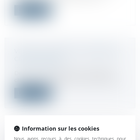
Lire la suite
VENTES DE CABINETS COMPTABLES :
CE QUI CHANGE
Droit des sociétés
De plus en plus d’experts-comptables
cherchent à céder leur structure bien av...
Lire la suite
Information sur les cookies
RÉSIDENCE PRINCIPALE :
Nous avons recours à des cookies techniques pour