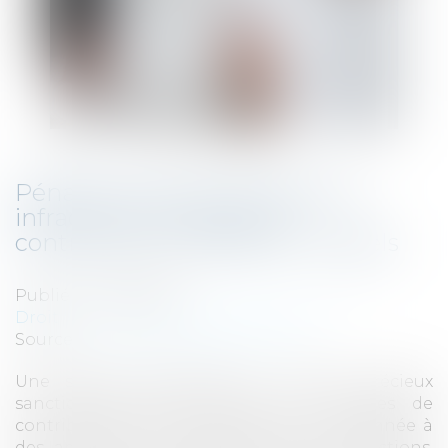
Pénalité proportionnelle pour
infraction aux règles de
contributions indirectes : rappels
Publié le :
25/01/2023
Droit fiscal
/
Fiscalité des professionnels
Source :
www.lemag-juridique.com
Une société spécialisée en métaux précieux
sanctionnée pour infraction aux règles de
contributions indirectes, avait été condamnée à
des amendes en répression de ces infractions,