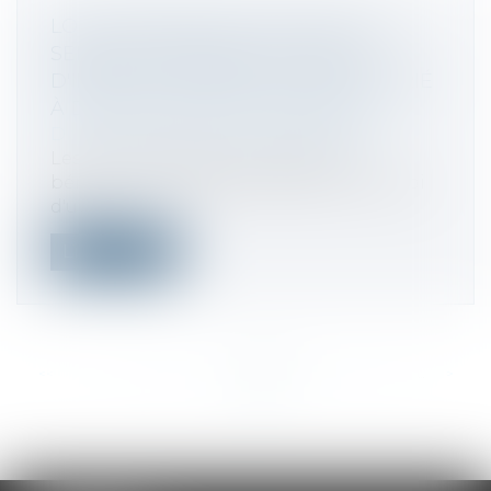
LOI DE FINANCES POUR 2023 : LES
SERVICES ÉLIGIBLES AU CRÉDIT
D'IMPÔT POUR EMPLOI D'UN SALARIÉ
À DOMICILE SONT À DÉCLARER
Droit fiscal
/
Fiscalité des particuliers
Les contribuables qui souhaitent
bénéficier du crédit d'impôt pour emploi
d'u...
Lire la suite
<<
<
...
195
196
197
198
199
200
201
...
>
>>