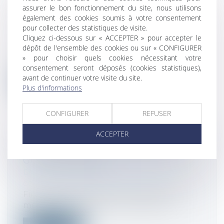
L’EXONÉRATION DE LA PLUS-VALUE
assurer le bon fonctionnement du site, nous utilisons
EST LIÉE À L'EFFECTIVITÉ DE
également des cookies soumis à votre consentement
L'OCCUPATION LÉGIFISCAL
pour collecter des statistiques de visite.
Cliquez ci-dessous sur « ACCEPTER » pour accepter le
Droit fiscal
dépôt de l'ensemble des cookies ou sur « CONFIGURER
Mme A. est associée unique de la SCI. M
» pour choisir quels cookies nécessitant votre
(Société Civile Immobilière). La SCI...
consentement seront déposés (cookies statistiques),
avant de continuer votre visite du site.
Lire la suite
Plus d'informations
CONFIGURER
REFUSER
ACCEPTER
LA PROCÉDURE DE SECOURS DU
GUICHET UNIQUE
Droit des sociétés
/
Droit des sociétés
commerciales et professionnelles
Fin 2022, un arrêté est venu préciser les
modalités de recours en cas d’indis...