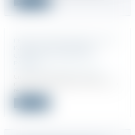
Lire la suite
PÉNALITÉ PROPORTIONNELLE POUR
INFRACTION AUX RÈGLES DE
CONTRIBUTIONS INDIRECTES :
RAPPELS
Droit fiscal
/
Fiscalité des professionnels
Une société spécialisée en métaux
précieux sanctionnée pour infraction aux
rè...
Lire la suite