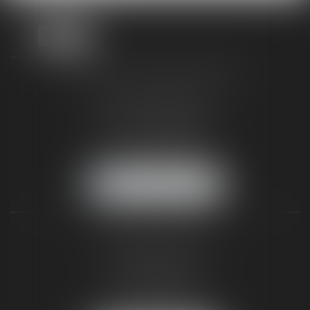
TAXLENS FONTAINEBLEAU
187 rue Grande
77300 FONTAINEBLEAU
Tél :
01 64 22 82 71
Fax :
01 64 23 01 59
NOUS LOCALISER
TAXLENS PARIS
31 rue de Penthièvre
75008 PARIS
Tél :
01 47 23 41 00