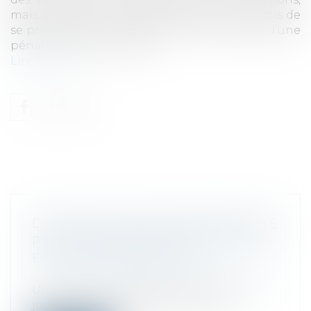
mais la juridiction de second degré avait omis de
se prononcer concernant la mise à charge d’une
pénalité proportionnelle...
Lire la suite
DÉLAIS D’ACTION EN RESPONSABILITÉ
POUR INSUFFISANCE D’ACTIFS : 3 ANS
ET PAS UN JOUR DE PLUS ?
Droit des sociétés
/
Procédures collectives
Une société a été placée en liquidation
judiciaire le 7 janvier 2016. Le liqu...