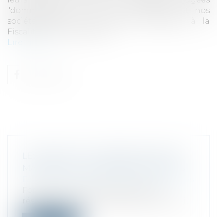
"dommageables pour nos économies et nos
sociétés" par le commissaire européen à la
Fiscalité Pierre Moscovici...
Lire la suite
LES ENJEUX DE CYBERSÉCURITÉ EN
MATIÈRE DE FUSIONS/ACQUISITIONS
Droit des sociétés
/
Fusions et acquisitions
Forescout Technologies dévoile les
résultats de sa dernière étude sur les enj...