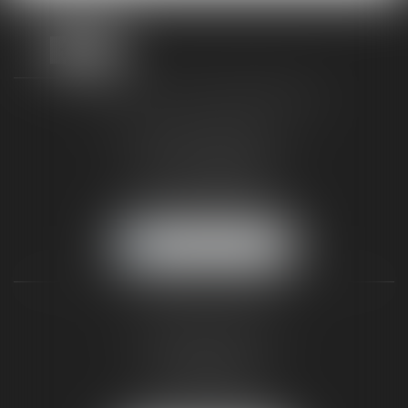
TAXLENS FONTAINEBLEAU
187 rue Grande
77300 FONTAINEBLEAU
Tél :
01 64 22 82 71
Fax :
01 64 23 01 59
NOUS LOCALISER
TAXLENS PARIS
31 rue de Penthièvre
75008 PARIS
Tél :
01 47 23 41 00