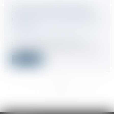
LOI PACTE ET MODIFICATION DES
SEUILS RENDANT OBLIGATOIRE LA
NOMINATION D’UN COMMISSAIRE AUX
COMPTES
Droit des sociétés
/
Droit des sociétés
commerciales et professionnelles
La loi Pacte (plan d’action pour la
croissance et la transformation des entre...
Lire la suite
<<
<
...
374
375
376
377
378
379
380
...
>
>>