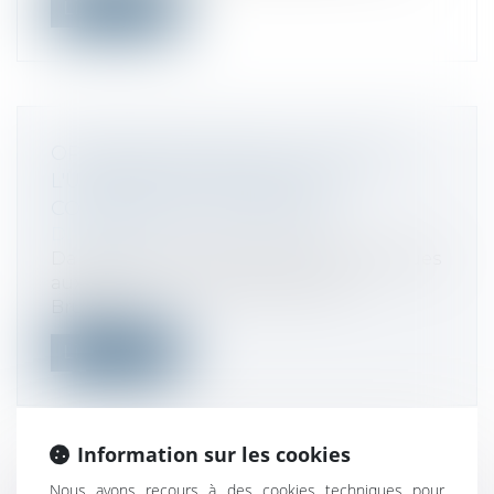
Lire la suite
OPTIMISATION FISCALE : 6 PAYS DE
L'UNION DANS VISEUR DE LA
COMMISSION EUROPÉENNE
Droit fiscal
Dans ses recommandations économiques
aux Etats membres, présentées à
Bruxelle...
Lire la suite
Information sur les cookies
Nous avons recours à des cookies techniques pour