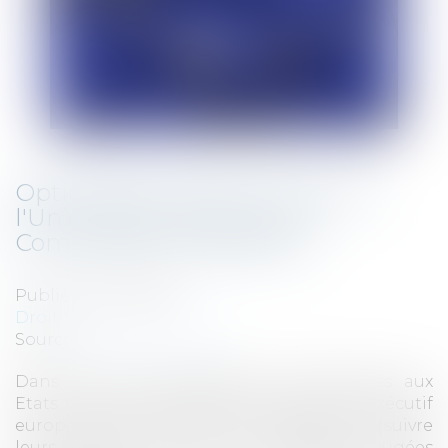
Optimisation fiscale : 6 pays de
l'Union dans viseur de la
Commission européenne
Publié le :
03/07/2019
Droit fiscal
Source :
www.challenges.fr
Dans ses recommandations économiques aux
Etats membres, présentées à Bruxelles, l'exécutif
européen recommande à ces pays de "poursuivre
leurs efforts" contre ces pratiques, jugées