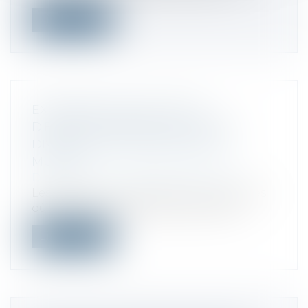
Lire la suite
EXONÉRATION DES DROITS
D'ENREGISTREMENT EN CAS DE
DIVORCE PAR CONSENTEMENT
MUTUEL
Droit fiscal
/
Fiscalité des particuliers
Les décisions rendues dans les instances
où l'une au moins des parties bénéfi...
Lire la suite