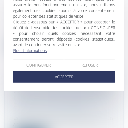
DÉCLARATION ERRONÉE DE
assurer le bon fonctionnement du site, nous utilisons
CONSTRUCTION NOUVELLE ET NON
également des cookies soumis à votre consentement
EXONÉRATION DE TAXE FONCIÈRE
pour collecter des statistiques de visite.
Cliquez ci-dessous sur « ACCEPTER » pour accepter le
Droit fiscal
/
Fiscalité immobilière
dépôt de l'ensemble des cookies ou sur « CONFIGURER
Lorsque les conditions de fond sont
» pour choisir quels cookies nécessitant votre
remplies pour que le redevable de la taxe...
consentement seront déposés (cookies statistiques),
avant de continuer votre visite du site.
Lire la suite
Plus d'informations
CONFIGURER
REFUSER
ACCEPTER
NON APPLICATION DE L'ABATTEMENT
SUR LA PLUS-VALUE DE CESSION DE
TITRE DE L'ASSOCIÉ NON DIRIGEANT
D'UNE STRUCTURE LIBÉRALE
Droit fiscal
/
Fiscalité des professionnels
La Loi de finances pour 2018 a instauré un
abattement fixe de 500.000 euros p...