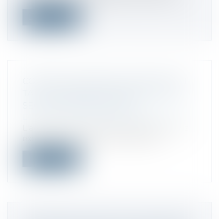
Lire la suite
COMPTES COURANTS D'ASSOCIÉS ET
TAUX D'INTÉRÊT MAXIMUM POUR LE
SECOND TRIMESTRE 2019
Droit fiscal
/
Fiscalité des professionnels
L'administration fiscale a publié pour les
exercices clos au 2nd trimestre 20...
Lire la suite