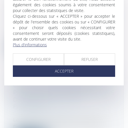
EIRL EN DIFFICULTÉ ET RESPECT DU
également des cookies soumis à votre consentement
FORMALISME DANS LA DÉCLARATION
pour collecter des statistiques de visite.
Cliquez ci-dessous sur « ACCEPTER » pour accepter le
DE CESSATION DES PAIEMENTS
dépôt de l'ensemble des cookies ou sur « CONFIGURER
Droit des sociétés
/
Procédures collectives
» pour choisir quels cookies nécessitant votre
L’entrepreneur individuel en EIRL qui
consentement seront déposés (cookies statistiques),
dépose le bilan doit mentionner dans sa...
avant de continuer votre visite du site.
Plus d'informations
Lire la suite
CONFIGURER
REFUSER
ACCEPTER
OBLIGATION D'INFORMATION DU
PRESTATAIRE DE VOYAGE EN MATIÈRE
DE FRANCHISSEMENT DES
FRONTIÈRES
Droit de la consommation
Le vendeur de prestations de voyages
n’est pas tenu de rappeler, après la con...