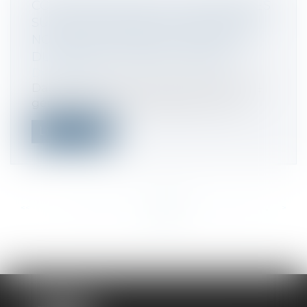
CONTRÔLE DES PRIX ET DES MARGES
SUR LES PRODUITS ET SERVICES EN
NOUVELLE-CALÉDONIE : SANCTION
DU CONSEIL CONSTITUTIONNEL
Droit fiscal
Dans le cadre de l’instauration de la taxe
générale sur la consommation (TGC)...
Lire la suite
<<
<
...
386
387
388
389
390
391
392
...
>
>>