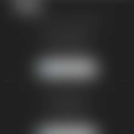
TAXLENS FONTAINEBLEAU
187 rue Grande
77300 FONTAINEBLEAU
Tél :
01 64 22 82 71
Fax :
01 64 23 01 59
NOUS LOCALISER
TAXLENS PARIS
31 rue de Penthièvre
75008 PARIS
Tél :
01 47 23 41 00
Fax :
01 64 23 01 59