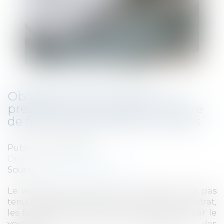
Obligation d'information du
prestataire de voyage en matière
de franchissement des frontières
Publié le :
26/04/2019
Droit de la consommation
Source :
www.dalloz-actualite.fr
Le vendeur de prestations de voyages n’est pas
tenu de rappeler, après la conclusion du contrat,
les formalités administratives à accomplir par le
voyageur en cas de franchissement des