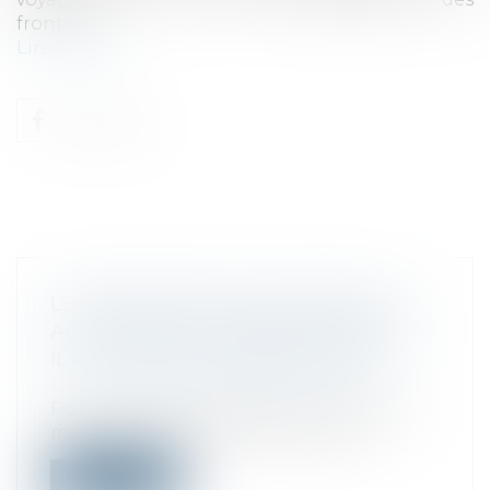
frontières...
Lire la suite
LE COEFFICIENT DE 1,25 APPLIQUÉ
AUX REVENUS DISTRIBUÉS CONDUIT-
IL À UN IMPÔT CONFISCATOIRE ?
Droit fiscal
/
Fiscalité des particuliers
Pour le calcul de l’impôt sur le revenu, le
montant de certains revenus est m...
Lire la suite