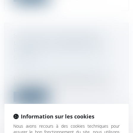
SAS DEVENUE UNIPERSONNELLE :
L'ASSOCIÉ PEUT RÉVOQUER LE
PRÉSIDENT SANS RESPECTER LES
STATUTS
Droit des sociétés
/
Droit des sociétés
commerciales et professionnelles
L’associé unique de société par actions
simplifiée devenue unipersonnelle peu...
Lire la suite
Information sur les cookies
Nous avons recours à des cookies techniques pour
assurer le bon fonctionnement du site, nous utilisons