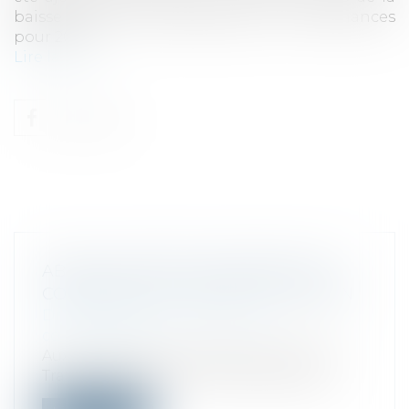
baisse de la CVAE instaurée par la loi de finances
pour 2024…
Lire la suite
ABUS DE POSITION DOMINANTE ET
COMPÉTENCE DU DROIT DE L’UNION
Droit commercial
/
Droit de la
concurrence
Aux termes des articles 82 alinéa 1er du
Traité instituant la Communauté euro...