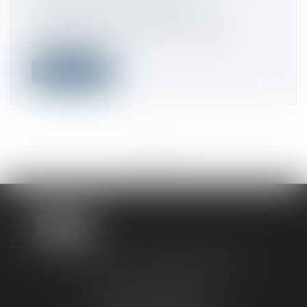
L’administration fiscale vient de
commenter l’ajustement des taxes
additionne...
Lire la suite
<<
<
...
115
116
117
118
119
120
121
...
>
>>
TAXLENS FONTAINEBLEAU
187 rue Grande