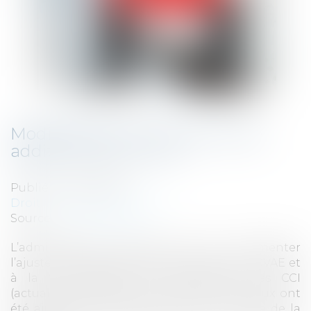
Modification du taux de la taxe
additionnelle à la CCI
Publié le :
16/04/2024
Droit fiscal
/
Fiscalité locale
Source :
www.legifiscal.fr
L’administration fiscale vient de commenter
l’ajustement des taxes additionnelles à la CVAE et
à la CFE, affectée au financement des CCI
(actualité BOFiP du 27 mars 2024). Ces taux ont
été ajustés à la hausse pour tenir compte de la