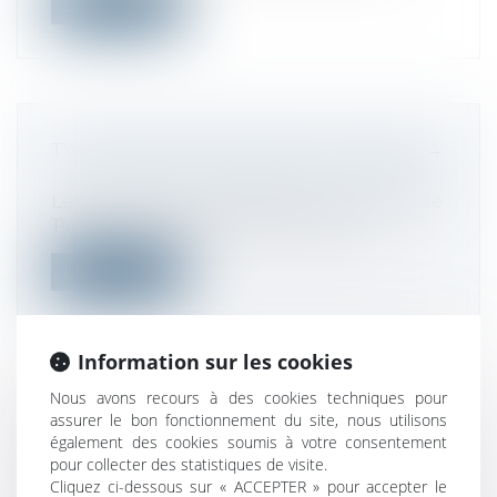
Lire la suite
TVA : DÉPÔT CA12 POUR LE 3 MAI 2024
Droit fiscal
/
Fiscalité des professionnels
Les entreprises qui relèvent en matière de
TVA du régime simplifié de déclara...
Lire la suite
Information sur les cookies
Nous avons recours à des cookies techniques pour
ENCRES DE TATOUAGE FERBER
assurer le bon fonctionnement du site, nous utilisons
également des cookies soumis à votre consentement
TATTOO INK : ATTENTION, DANGER !
pour collecter des statistiques de visite.
Droit de la consommation
/
Conformité
Cliquez ci-dessous sur « ACCEPTER » pour accepter le
des biens et services