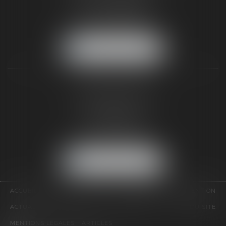
77300 FONTAINEBLEAU
Tél :
01 64 22 82 71
Fax :
01 64 23 01 59
NOUS LOCALISER
TAXLENS PARIS
31 rue de Penthièvre
75008 PARIS
Tél :
01 47 23 41 00
Fax :
01 64 23 01 59
NOUS LOCALISER
ACCUEIL
CABINET
ÉQUIPE
DOMAINES D'INTERVENTION
ACTUALITÉS
CONTACT
HONORAIRES
PLAN DU SITE
MENTIONS LÉGALES
ARTICLES