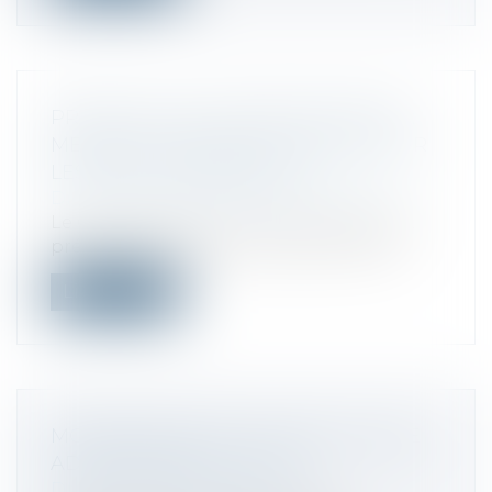
PROJET DE LOI DE SIMPLIFICATION :
MENSUALISATION DES LOYERS POUR
LES BAUX COMMERCIAUX
Droit commercial
/
Baux commerciaux
Le Gouvernement a annoncé que serait
présent dans le futur projet de loi de s...
Lire la suite
MODIFICATION DU TAUX DE LA TAXE
ADDITIONNELLE À LA CCI
Droit fiscal
/
Fiscalité locale