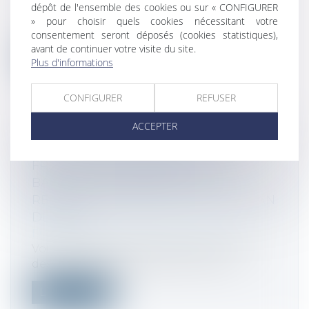
dépôt de l'ensemble des cookies ou sur « CONFIGURER
La DGCCRF contrôle la composition des
» pour choisir quels cookies nécessitant votre
encres de tatouage pour s’assurer qu’il...
consentement seront déposés (cookies statistiques),
avant de continuer votre visite du site.
Lire la suite
Plus d'informations
CONFIGURER
REFUSER
ACCEPTER
DÉCLARATION DE REVENUS 2024 -
FRAIS PROFESSIONNELS : LES
BARÈMES KILOMÉTRIQUES 2024
RESTENT IDENTIQUES À CEUX DE L’AN
DERNIER
Droit fiscal
/
Fiscalité des particuliers
Vous utilisez votre véhicule personnel à
des fins professionnelles ? Pour vot...
Lire la suite