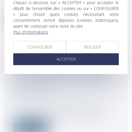
La France est un pays relativement
Cliquez ci-dessous sur « ACCEPTER » pour accepter le
dépôt de l'ensemble des cookies ou sur « CONFIGURER
égalitaire, doté d'un système socio-fiscal...
» pour choisir quels cookies nécessitant votre
consentement seront déposés (cookies statistiques),
Lire la suite
avant de continuer votre visite du site.
Plus d'informations
CONFIGURER
REFUSER
ACCEPTER
L'AUTORITÉ PUBLIE SES
OBSERVATIONS SUR LE RAPPORT DE
L’ART CONCERNANT L’OUVERTURE À
LA CONCURRENCE DU TRANSPORT
FERROVIAIRE
Droit commercial
/
Droit de la
concurrence
Par courrier en date du 4 juin 2026,
l’Autorité de régulation des transports...
Lire la suite