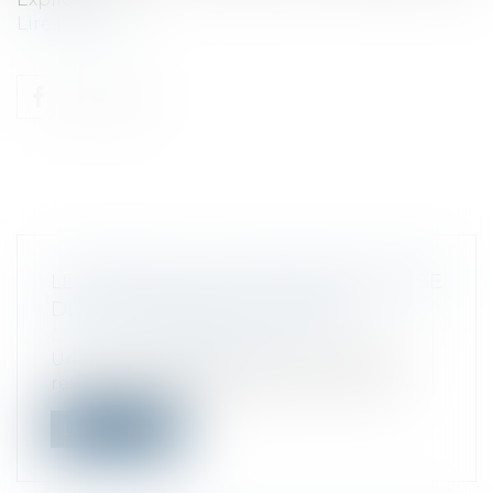
Lire la suite
LE RÉGIME DE LA FRANCHISE EN BASE
DE TVA COMMENTÉ AU BOFIP
Droit fiscal
/
Fiscalité locale
Une actualité BOFiP du 1er juillet 2026
revient sur l’aménagement de la franc...
Lire la suite