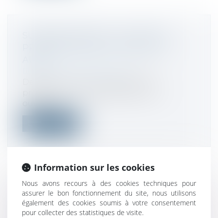
SURENDETTEMENT : LES DETTES
PROFESSIONNELLES COMPTENT
AUSSI
Droit de la consommation
Depuis la loi du 14 février 2022, la
procédure de surendettement est
ouverte...
Lire la suite
Information sur les cookies
Nous avons recours à des cookies techniques pour
HAUTS PATRIMOINES : QUELLE
assurer le bon fonctionnement du site, nous utilisons
IMPOSITION ?
également des cookies soumis à votre consentement
Droit fiscal
/
Fiscalité immobilière
pour collecter des statistiques de visite.