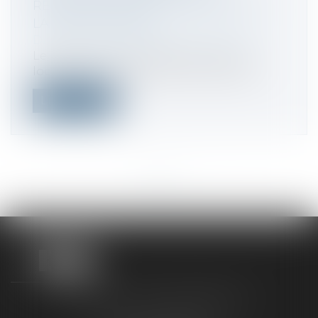
RÉTRACTATION DE L'OFFRE EXCLUT
LA VENTE FORCÉE
Droit commercial
/
Baux commerciaux
Le bailleur qui envisage de vendre un
local commercial est tenu de notifier s...
Lire la suite
<<
<
...
3
4
5
6
7
8
9
...
>
>>
TAXLENS FONTAINEBLEAU