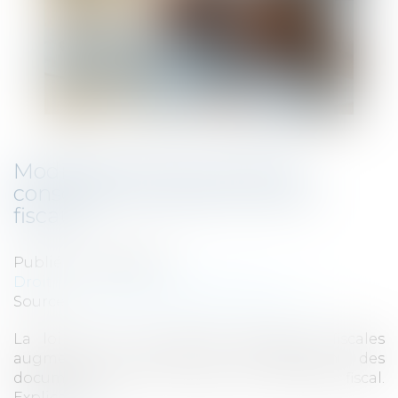
Modification de la durée de
conservation des documents
fiscaux
Publié le :
08/07/2026
Droit fiscal
/
Fiscalité des particuliers
Source :
entreprendre.service-public.gouv.fr
La loi contre les fraudes sociales et fiscales
augmente le délai de conservation des
documents dans le cadre d’un contrôle fiscal.
Explications...