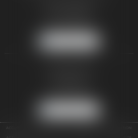
187 rue Grande
77300 FONTAINEBLEAU
Tél :
01 64 22 82 71
Fax :
01 64 23 01 59
NOUS LOCALISER
TAXLENS PARIS
31 rue de Penthièvre
75008 PARIS
Tél :
01 47 23 41 00
Fax :
01 64 23 01 59
NOUS LOCALISER
ACCUEIL
CABINET
ÉQUIPE
DOMAINES D'INTERVENTION
ACTUALITÉS
CONTACT
HONORAIRES
PLAN DU SITE