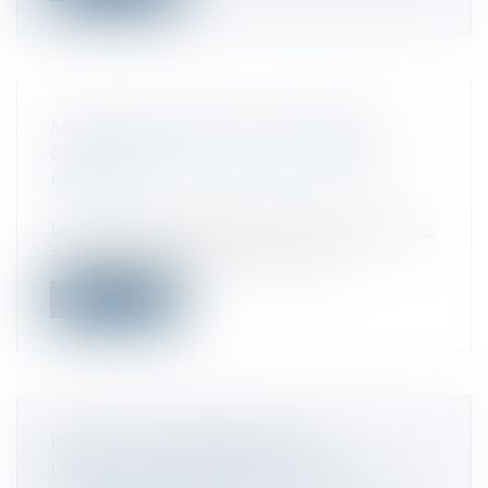
MODIFICATION DE LA DURÉE DE
CONSERVATION DES DOCUMENTS
FISCAUX
Droit fiscal
/
Fiscalité des particuliers
La loi contre les fraudes sociales et fiscales
augmente le délai de conservat...
Lire la suite
DROIT DE PRÉFÉRENCE DU
LOCATAIRE COMMERCIAL : LA