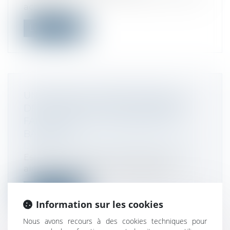
acquitter d'...
Lire la suite
UN PROCESSUS IRRÉVERSIBLE DE
DÉPART DES LIEUX DU LOCATAIRE
FAIT OBSTACLE AU REPENTIR DU
BAILLEUR
Droit commercial
/
Baux commerciaux
Est tardif le repentir du bailleur exercé
alors que le locataire s'est engagé...
Lire la suite
Information sur les cookies
Nous avons recours à des cookies techniques pour