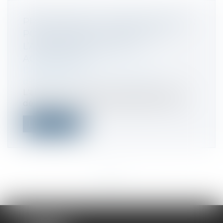
PROCÉDURE DE « RESCRIT VALEUR » :
POUR LES PME, LE SILENCE DE
L’ADMINISTRATION VAUT
ACCEPTATION
Droit des sociétés
/
Transmission
d’entreprise
L'absence de réponse expresse dans un
délai de 6 mois à la demande de rescrit...
Lire la suite
<<
<
...
5
6
7
8
9
10
11
...
>
>>