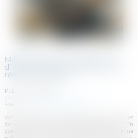
Mécénat : donnez à des œuvres
d'intérêt général et obtenez une
réduction d'impôt
Publié le :
29/06/2026
Droit fiscal
/
Fiscalité des professionnels
Source :
www.economie.gouv.fr
Votre entreprise a-t-elle déjà pensé à faire des
dons à des organismes d'intérêt général ? En
contrepartie, il est possible de bénéficier d'une
réduction d'impôt, sous certaines conditions.