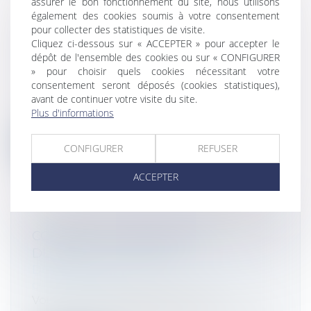
assurer le bon fonctionnement du site, nous utilisons
également des cookies soumis à votre consentement
pour collecter des statistiques de visite.
GÉRANT DE SARL : CRÉER UNE
Cliquez ci-dessous sur « ACCEPTER » pour accepter le
SOCIÉTÉ CONCURRENTE EST FAUTIF
dépôt de l'ensemble des cookies ou sur « CONFIGURER
Droit des sociétés
/
Droit des sociétés
» pour choisir quels cookies nécessitant votre
consentement seront déposés (cookies statistiques),
commerciales et professionnelles
avant de continuer votre visite du site.
La création d’une société concurrente par
Plus d'informations
un gérant de SARL constitue un manq...
Lire la suite
CONFIGURER
REFUSER
ACCEPTER
COMMENT SE PROTÉGER DU
DÉMARCHAGE ABUSIF ?
Droit de la consommation
/
Pratiques
commerciales
Vous recevez régulièrement des