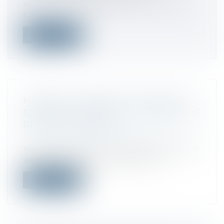
sollicitations indésirables, que ce soit par
t...
Lire la suite
MÉCÉNAT : DONNEZ À DES ŒUVRES
D'INTÉRÊT GÉNÉRAL ET OBTENEZ UNE
RÉDUCTION D'IMPÔT
Droit fiscal
/
Fiscalité des professionnels
Votre entreprise a-t-elle déjà pensé à faire
des dons à des organismes d'inté...
Lire la suite