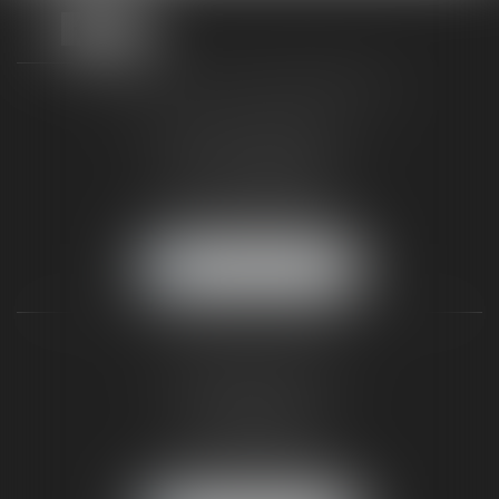
TAXLENS FONTAINEBLEAU
187 rue Grande
77300 FONTAINEBLEAU
Tél :
01 64 22 82 71
Fax :
01 64 23 01 59
NOUS LOCALISER
TAXLENS PARIS
31 rue de Penthièvre
75008 PARIS
Tél :
01 47 23 41 00
Fax :
01 64 23 01 59