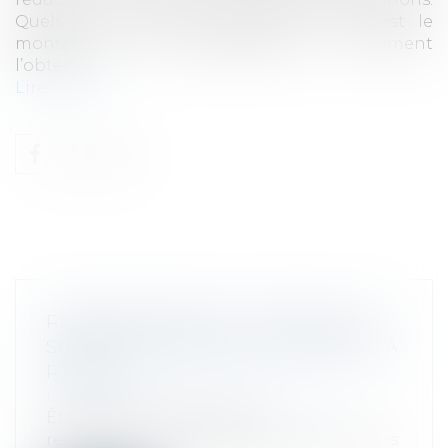
Quels sont les dons éligibles ? Quel est le
montant de cet avantage fiscal ? Comment
l’obtenir ?...
Lire la suite
REMBOURSEMENT ET PAIEMENT DU
SOLDE DE L'IMPÔT 2026 : LES DATES À
RETENIR
Droit fiscal
/
Fiscalité des particuliers
Êtes-vous concerné par un
remboursement ou bien devrez-vous vous