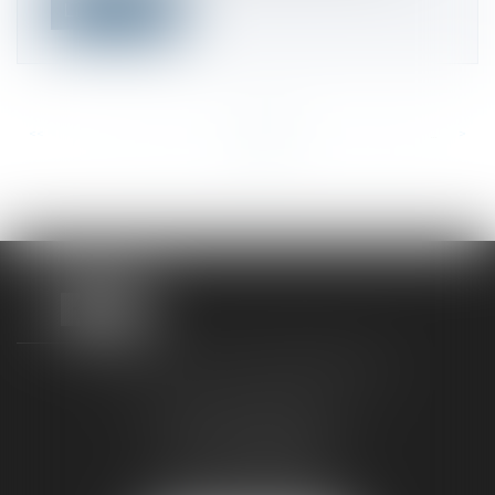
Lire la suite
<<
<
...
472
473
474
475
476
477
478
...
>
>>
TAXLENS FONTAINEBLEAU
187 rue Grande
77300 FONTAINEBLEAU
Tél :
01 64 22 82 71