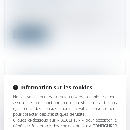
FRANCIS LEFEBVRE
Droit fiscal
Le budget 2017 et le collectif 2016 ont été
définitivement adoptés. Nous prés...
Lire la suite
LE MÉDIATEUR DES ENTREPRISES AU
SECOURS DES CONFLITS DANS LES
Information sur les cookies
RELATIONS COMMERCIALES -
ÉDITIONS FRANCIS LEFEBVRE
Nous avons recours à des cookies techniques pour
Droit commercial
assurer le bon fonctionnement du site, nous utilisons
Les partenaires commerciaux bénéficient
également des cookies soumis à votre consentement
d'un dispositif de médiation, placé s...
pour collecter des statistiques de visite.
Cliquez ci-dessous sur « ACCEPTER » pour accepter le
dépôt de l'ensemble des cookies ou sur « CONFIGURER
Lire la suite