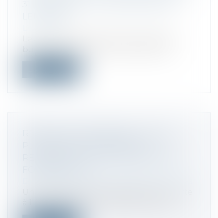
31 DÉCEMBRE - ÉDITIONS FRANCIS
LEFEBVRE
Droit fiscal
Le 31 décembre 2016 constitue la date
butoir pour faire valoir certains droit...
Lire la suite
RÉSERVE DE PROPRIÉTÉ : QUAND
PLUSIEURS FOURNISSEURS
REVENDIQUENT LES MÊMES BIENS
FONGIBLES - RF
Droit des sociétés
/
Procédures collectives
Une procédure de sauvegarde est ouverte
à l'encontre d'une société de transpo...