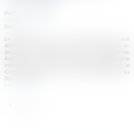
Publié le :
28/12/2016
Droit fiscal
Source :
www.efl.fr
Le budget 2017 et le collectif 2016 ont été
définitivement adoptés. Nous présentons ci-
dessous quelques mesures significatives.
Avertissement : A la date de mise en ligne de cette
information les lois, en cours d’examen par le
Conseil constitutionnel, n’ont pas été publiées au
Journal officiel...
Lire la suite