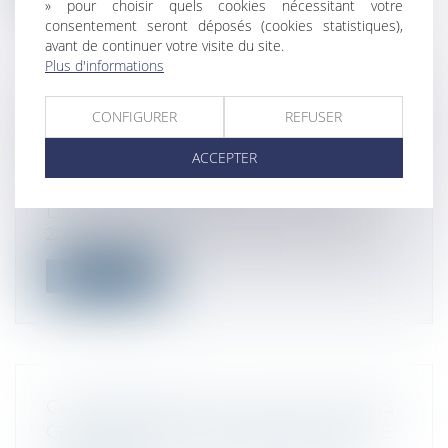
» pour choisir quels cookies nécessitant votre
consentement seront déposés (cookies statistiques),
avant de continuer votre visite du site.
Plus d'informations
TRANSMISSION D'ENTREPRISES :
CONFIGURER
REFUSER
RÉUSSIR L'ÉTAPE DU FINANCEMENT -
ACCEPTER
CHEF D'ENTREPRISE.COM
Droit commercial
Dans un rapport publié le 7 décembre
2016, l'Observatoire du financement des...
Lire la suite
CALENDRIER FISCAL : DEUX OU TROIS
CHOSES À NE PAS OUBLIER AVANT LE