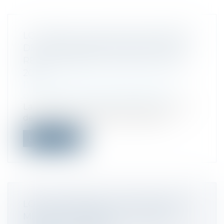
LOI SAPIN 2 : ÉVOLUTION DU RÉGIME
DE L'ENTREPRENEUR INDIVIDUEL À
RESPONSABILITÉ LIMITÉE | NET-IRIS
2016
Droit des sociétés
/
Droit des sociétés
commerciales et professionnelles
La loi Sapin 2 contient diverses mesures
de soutien à l'activité économique....
Lire la suite
LOIS DE FINANCES : SÉLECTION DES
MESURES ADOPTÉES - ÉDITIONS