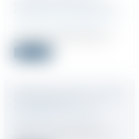
DISCRIMINATIONS EN MATIÈRE DE
NOMINATION D’UN DIRIGEANT SOCIAL
Droit des sociétés
/
Droit des sociétés
commerciales et professionnelles
On le sait, la loi interdit d’écarter d’une
procédure de recrutement en entre...
Lire la suite
RAPPORT DE LA COUR DES COMPTES
SUR L'AUTORITÉ DE LA
CONCURRENCE ET LA DGCCRF
Droit commercial
/
Droit de la
concurrence
Depuis la loi de modernisation de
l’économie de 2008, la régulation de la