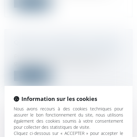
Lire la suite
QUID DE LA GARANTIE ACTIF PASSIF
Droit des sociétés
/
Fusions et acquisitions
Pratique issue du monde anglo-saxon, la
garantie actif passif s’étend à l’Eur...
Lire la suite
Information sur les cookies
Nous avons recours à des cookies techniques pour
assurer le bon fonctionnement du site, nous utilisons
COMMENT LIMITER LES RISQUES DE
également des cookies soumis à votre consentement
REDRESSEMENT FISCAL ?
pour collecter des statistiques de visite.
Droit fiscal
/
Fiscalité des professionnels
Cliquez ci-dessous sur « ACCEPTER » pour accepter le