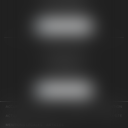
Tél :
01 64 22 82 71
Fax :
01 64 23 01 59
NOUS LOCALISER
TAXLENS PARIS
31 rue de Penthièvre
75008 PARIS
Tél :
01 47 23 41 00
Fax :
01 64 23 01 59
NOUS LOCALISER
ACCUEIL
CABINET
ÉQUIPE
DOMAINES D'INTERVENTION
ACTUALITÉS
CONTACT
HONORAIRES
PLAN DU SITE
MENTIONS LÉGALES
ARTICLES