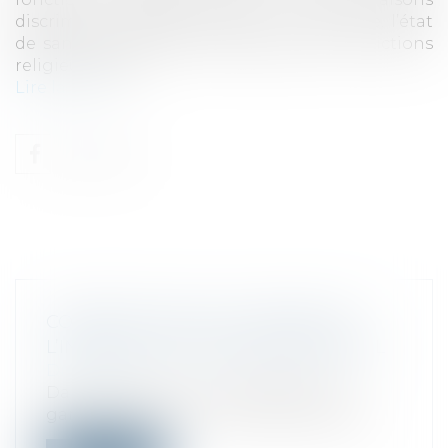
discriminatoires (fondées sur le sexe, l’âge, l’état
de santé, les opinions politiques, les convictions
religieuses, etc.)...
Lire la suite
CONTRÔLE FISCAL ET SAISINE DE
L’INTERLOCUTEUR DÉPARTEMENTAL
Droit fiscal
Dans le cadre d’un contrôle fiscal, la
garantie pour le contribuable d’obteni...