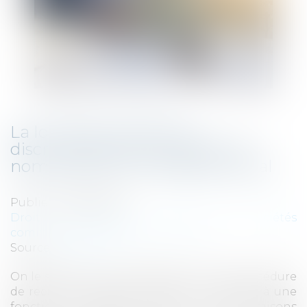
La loi Pacte interdit les
discriminations en matière de
nomination d’un dirigeant social
Publié le :
18/06/2019
Droit des sociétés
/
Droit des sociétés
commerciales et professionnelles
Source :
www.efl.fr
On le sait, la loi interdit d’écarter d’une procédure
de recrutement en entreprise un candidat à une
fonction salariée pour des raisons