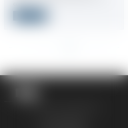
con...
Lire la suite
<<
<
...
377
378
379
380
381
382
383
...
>
>>
TAXLENS FONTAINEBLEAU
187 rue Grande
77300 FONTAINEBLEAU