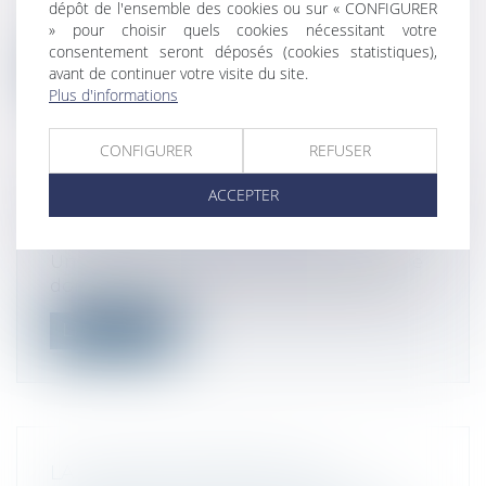
Le redressement fiscal ou proposition de
dépôt de l'ensemble des cookies ou sur « CONFIGURER
rectification s’applique dans le cas...
» pour choisir quels cookies nécessitant votre
consentement seront déposés (cookies statistiques),
Lire la suite
avant de continuer votre visite du site.
Plus d'informations
CONFIGURER
REFUSER
ACCEPTER
FISCALITÉ DES DONATIONS
Droit fiscal
/
Fiscalité des particuliers
Une donation permet à une personne, le
donateur, de transmettre de son vivant...
Lire la suite
LA LOI PACTE INTERDIT LES