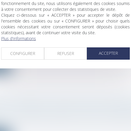
fonctionnement du site, nous utilisons également des cookies soumis
à votre consentement pour collecter des statistiques de visite.
Cliquez ci-dessous sur « ACCEPTER » pour accepter le dépôt de
l'ensemble des cookies ou sur « CONFIGURER » pour choisir quels
TS-UNIS ET LES OPÉRATIONS DE TAILLE IM
cookies nécessitant votre consentement seront déposés (cookies
statistiques), avant de continuer votre visite du site.
T LE MARCHÉ DES FUSIONS-ACQUISITIONS E
Plus d'informations
ociétés
/
Fusions et acquisitions
ité du marché et la montée des risques ne décourag
ACCEPTER
CONFIGURER
REFUSER
ite
TUT JURIDIQUE CHOISIR POUR SON ENTREP
ociétés
/
Droit des sociétés commerciales et professio
 SA… Les personnes souhaitant créer leur entreprise