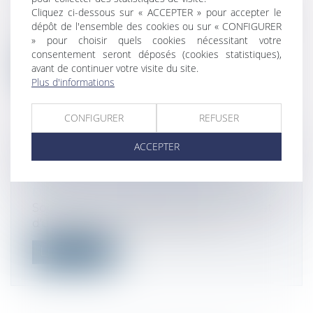
commerciales et professionnelles
Cliquez ci-dessous sur « ACCEPTER » pour accepter le
Pris pour application des articles du Code
dépôt de l'ensemble des cookies ou sur « CONFIGURER
de commerce dans leur rédaction is...
» pour choisir quels cookies nécessitant votre
consentement seront déposés (cookies statistiques),
Lire la suite
avant de continuer votre visite du site.
Plus d'informations
CONFIGURER
REFUSER
ACCEPTER
LIQUIDATION JUDICIAIRE : PAS DE
DISSOLUTION DE PLEIN DROIT
Droit des sociétés
/
Procédures collectives
Sociétés : Si la société prend fin par l'effet
d'un jugement ordonnant la clô...
Lire la suite