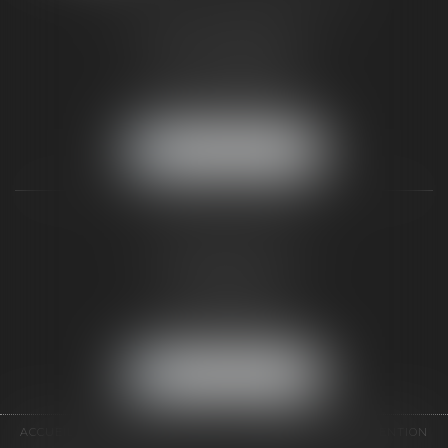
187 rue Grande
77300 FONTAINEBLEAU
Tél :
01 64 22 82 71
Fax :
01 64 23 01 59
NOUS LOCALISER
TAXLENS PARIS
31 rue de Penthièvre
75008 PARIS
Tél :
01 47 23 41 00
Fax :
01 64 23 01 59
NOUS LOCALISER
ACCUEIL
CABINET
ÉQUIPE
DOMAINES D'INTERVENTION