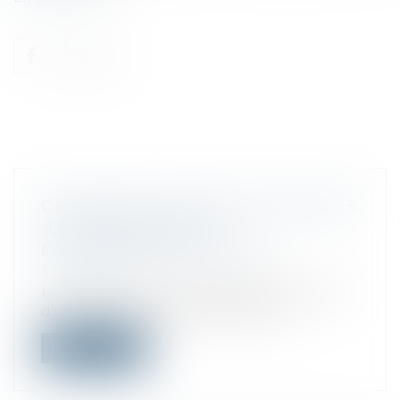
OBLIGATION AU PASSIF DES ASSOCIÉS
: LES PRÉCISIONS DE
L’ADMINISTRATION FISCALE
Droit fiscal
Les règles de responsabilité des associés
d’une société vis-à-vis des dettes...
Lire la suite