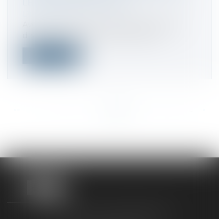
LE 30 SEPTEMBRE 2022
Droit fiscal
Avec la réforme du régime des ventes à
distance depuis le 1er juillet 2021, u...
Lire la suite
<<
<
...
220
221
222
223
224
225
226
...
>
>>
TAXLENS FONTAINEBLEAU