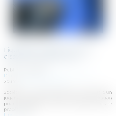
Liquidation judiciaire : pas de
dissolution de plein droit
Publié le :
17/06/2022
Droit des sociétés
/
Procédures collectives
Source :
www.actu-juridique.fr
Sociétés : Si la société prend fin par l'effet d'un
jugement ordonnant la clôture de la liquidation
pour insuffisance d'actif, l'ouverture d'une
procédure de
Lire la suite