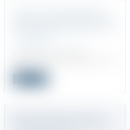
ABUS DE POSITION DOMINANTE : LE
DROIT DE LA CONCURRENCE PEUT-IL
LIMITER LA LIBERTÉ D'EXPRESSION DE
L'ENTREPRISE ?
Droit commercial
/
Droit de la
concurrence
L'usage illégitime de la liberté
d'expression d'une entreprise en position
do...
Lire la suite
RÉGIME DES VENTES À DISTANCE :
RÉGULARISATION D’ERREURS AVANT