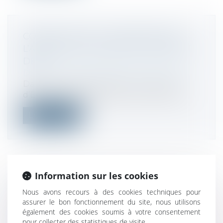
CONSEIL D’ÉTAT : CONFORMITÉ DE
L’AMENDE POUR DÉFAUT DE DEB ET
DES
Droit fiscal
/
Fiscalité des professionnels
Dans une récente décision, le Conseil
d’État s’est prononcé sur la conformité...
Lire la suite
Information sur les cookies
IDENTIFICATION DES ACTIONNAIRES :
Nous avons recours à des cookies techniques pour
DÉCRET D’APPLICATION DE LA LOI
assurer le bon fonctionnement du site, nous utilisons
DDADUE
également des cookies soumis à votre consentement
Droit des sociétés
/
Droit des sociétés
pour collecter des statistiques de visite.