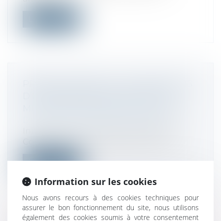
Lire la suite
PRIMO-ACCESSION : LES CONDITIONS
D’EXONÉRATION DES DROITS DE
MUTATION PRÉCISÉES PAR DÉCRET
Droit fiscal
/
Fiscalité immobilière
Initialement, l’article 1594 F septies du
Code général des impôts prévoit une...
Lire la suite
Information sur les cookies
Nous avons recours à des cookies techniques pour
assurer le bon fonctionnement du site, nous utilisons
également des cookies soumis à votre consentement