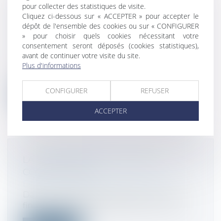
L’ÉLIGIBILITÉ À LA LIQUIDATION
pour collecter des statistiques de visite.
Cliquez ci-dessous sur « ACCEPTER » pour accepter le
JUDICIAIRE S’APPRÉCIE À LA DATE
dépôt de l'ensemble des cookies ou sur « CONFIGURER
D’OUVERTURE DE LA PROCÉDURE !
» pour choisir quels cookies nécessitant votre
Droit des sociétés
/
Procédures collectives
consentement seront déposés (cookies statistiques),
Selon l’article L.640-2 du Code de
avant de continuer votre visite du site.
commerce, la procédure de liquidation
Plus d'informations
judi...
CONFIGURER
REFUSER
Lire la suite
ACCEPTER
LA « TAXE ZUCMAN » FACE À LA
CONSTITUTION
Droit fiscal
/
Fiscalité des particuliers
Dans un contexte de tensions sur nos
finances publiques, l’idée d’une contrib...