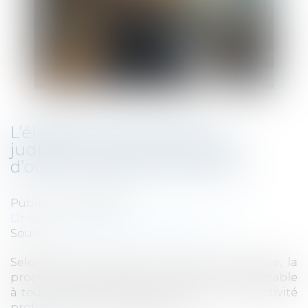
L’éligibilité à la liquidation
judiciaire s’apprécie à la date
d’ouverture de la procédure !
Publié le :
25/09/2025
Droit des sociétés
/
Procédures collectives
Source :
www.lemag-juridique.com
Selon l’article L.640-2 du Code de commerce, la
procédure de liquidation judiciaire est applicable
à toute personne physique exerçant une activité
professionnelle indépendante...