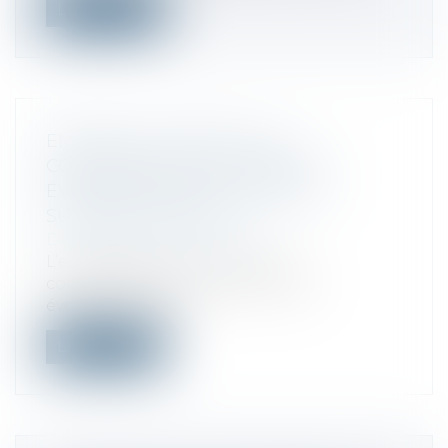
Lire la suite
EMPRUNTS -CRÉDITS À LA
CONSOMMATION : LES RÈGLES
ÉVOLUENT POUR PRÉVENIR LE
SURENDETTEMENT
Droit de la consommation
L’encadrement du crédit à la
consommation va connaître des
évolutions à l’aut...
Lire la suite