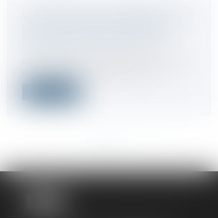
CONTRIBUTION EXCEPTIONNELLE SUR
L’IS DES GRANDES ENTREPRISES :
PRÉCISIONS ADMINISTRATIVES
Droit fiscal
L’article 48 de la loi de finances pour 2025
a instauré une contribution exce...
Lire la suite
<<
<
...
16
17
18
19
20
21
22
...
>
>>