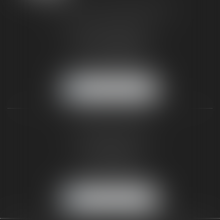
TAXLENS FONTAINEBLEAU
187 rue Grande
77300 FONTAINEBLEAU
Tél :
01 64 22 82 71
Fax :
01 64 23 01 59
NOUS LOCALISER
TAXLENS PARIS
31 rue de Penthièvre
75008 PARIS
Tél :
01 47 23 41 00
Fax :
01 64 23 01 59
NOUS LOCALISER