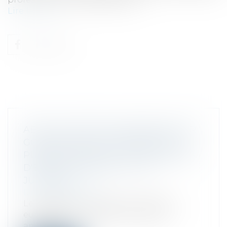
Lire la suite
ABUS DE POSITION DOMINANTE PAR
GOOGLE DANS LE DOMAINE DE LA
PUBLICITÉ EN LIGNE : 2,95 MILLIARDS
D'EUROS D'AMENDE - ACTU-
JURIDIQUE
Droit commercial
Le 5 septembre 2025, la Commission
européenne a infligé à Google une
amende d...