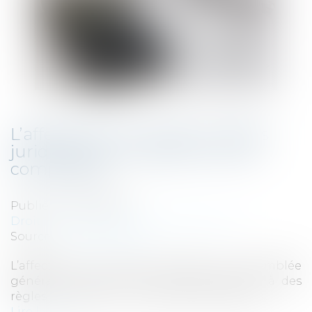
L’affectation du résultat : règles
juridiques et enregistrements
comptables
Publié le :
20/09/2023
Droit fiscal
/
Fiscalité des professionnels
Source :
www.legifiscal.fr
L’affectation du résultat décidée par l’assemblée
générale ordinaire d’une société répond à des
règles juridiques et comptables spécifiques...
Lire la suite