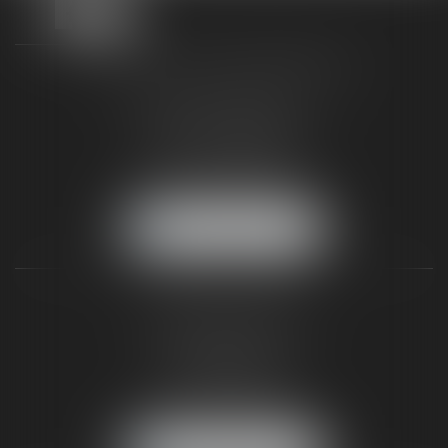
TAXLENS FONTAINEBLEAU
187 rue Grande
77300 FONTAINEBLEAU
Tél :
01 64 22 82 71
Fax :
01 64 23 01 59
NOUS LOCALISER
TAXLENS PARIS
31 rue de Penthièvre
75008 PARIS
Tél :
01 47 23 41 00
Fax :
01 64 23 01 59