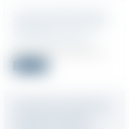
PLUS-VALUE IMMOBILIÈRE ET NON
EXONÉRATION POUR LA RÉSIDENCE
SECONDAIRE, POUR LES ASSOCIÉS
NON-RÉSIDENTS D’UNE SCI
Droit fiscal
/
Fiscalité immobilière
Par acte authentique reçu avec la
participation de M. J.X. notaire, la SCI N-...
Lire la suite
SIX SOCIÉTÉS SANCTIONNÉES POUR
ENTENTE DANS LE CADRE D’APPELS
D’OFFRES ORGANISÉS PAR LE
COMMISSARIAT À L’ÉNERGIE