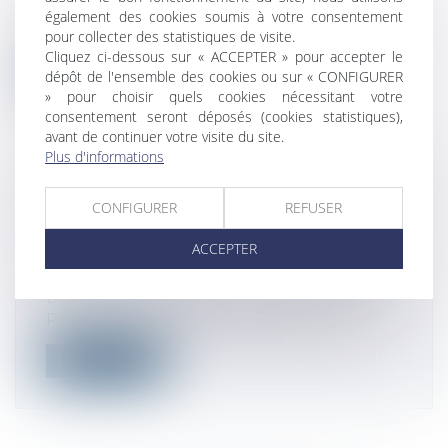
annoncé une revalorisation des tranches
également des cookies soumis à votre consentement
du...
pour collecter des statistiques de visite.
Cliquez ci-dessous sur « ACCEPTER » pour accepter le
Lire la suite
dépôt de l'ensemble des cookies ou sur « CONFIGURER
» pour choisir quels cookies nécessitant votre
consentement seront déposés (cookies statistiques),
avant de continuer votre visite du site.
Plus d'informations
MOIS DE LA TRANSMISSION REPRISE
CONFIGURER
REFUSER
D'ENTREPRISE 2023
ACCEPTER
Droit des sociétés
/
Transmission
d’entreprise
Durant tout ce mois de novembre 2023, la
Région et ses partenaires proposent ...
Lire la suite