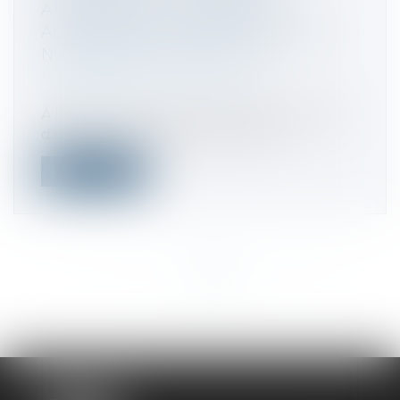
ATOMIQUE ET AUX ÉNERGIES
ALTERNATIVES (CEA) POUR LE SITE
NUCLÉAIRE DE MARCOULE
Droit commercial
/
Droit de la
concurrence
À la suite d’une demande de clémence et
d’opérations de visite et saisie, l’A...
Lire la suite
<<
<
...
153
154
155
156
157
158
159
...
>
>>