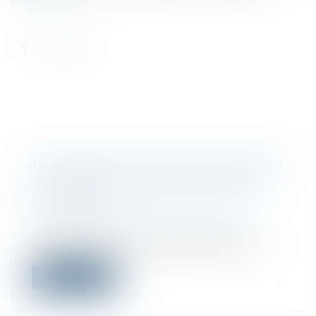
L’AFFECTATION DU RÉSULTAT : RÈGLES
JURIDIQUES ET ENREGISTREMENTS
COMPTABLES
Droit fiscal
/
Fiscalité des professionnels
L’affectation du résultat décidée par
l’assemblée générale ordinaire d’une so...
Lire la suite