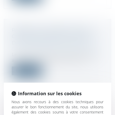
PAIEMENT À L'ÉCHÉANCE D'UNE
CRÉANCE NÉE APRÈS L'OUVERTURE
DE LA PROCÉDURE COLLECTIVE
Droit des sociétés
/
Procédures collectives
Le créancier dont la créance est éligible
au traitement préférentiel a le dro...
Lire la suite
Information sur les cookies
Nous avons recours à des cookies techniques pour
LES PRODUITS DU TRAVAIL FORCÉ
assurer le bon fonctionnement du site, nous utilisons
POURRAIENT BIENTÔT ÊTRE BANNIS
également des cookies soumis à votre consentement