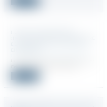
Lire la suite
HEURES SUPPLÉMENTAIRES
: NOUVELLE DÉDUCTION FORFAITAIRE
DE COTISATIONS POUR CERTAINES
ENTREPRISES
Droit fiscal
/
Fiscalité des professionnels
L'article 2 de la loi du 16 août 2022 portant
mesures d'urgence pour la prote...
Lire la suite