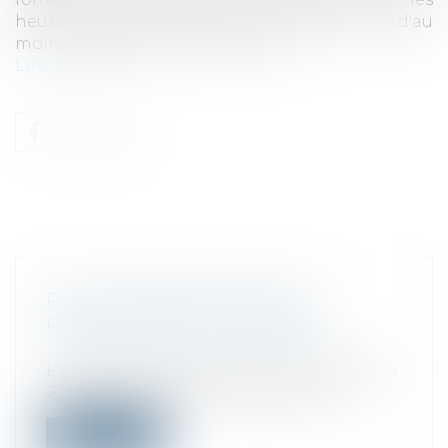
heures supplémentaires pour les entreprises d'au
moins 20 salariés et de moins de …
Lire la suite
PLF 2023 : AMÉNAGEMENT DU
PRÉLÈVEMENT À LA SOURCE
Droit fiscal
/
Fiscalité des particuliers
L’article 3 du projet de loi de finances pour
2023 propose des aménagements a...
Lire la suite