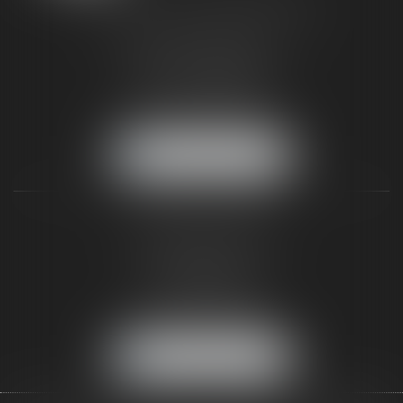
TAXLENS FONTAINEBLEAU
187 rue Grande
77300 FONTAINEBLEAU
Tél :
01 64 22 82 71
Fax :
01 64 23 01 59
NOUS LOCALISER
TAXLENS PARIS
31 rue de Penthièvre
75008 PARIS
Tél :
01 47 23 41 00
Fax :
01 64 23 01 59
NOUS LOCALISER