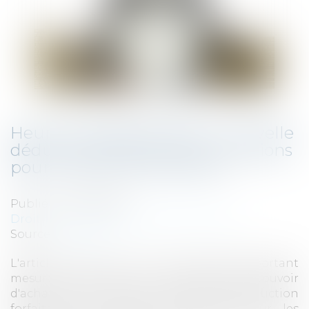
Heures supplémentaires : nouvelle
déduction forfaitaire de cotisations
pour certaines entreprises
Publié le :
05/10/2022
Droit fiscal
/
Fiscalité des professionnels
Source :
www.efl.fr
L'article 2 de la loi du 16 août 2022 portant
mesures d'urgence pour la protection du pouvoir
d'achat met en place un dispositif de déduction
forfaitaire de cotisations patronales sur les