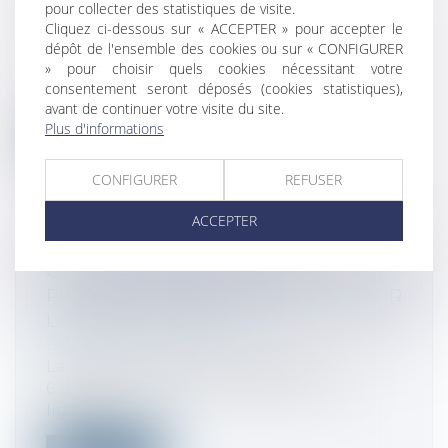
DU MARCHÉ EUROPÉEN
pour collecter des statistiques de visite.
Cliquez ci-dessous sur « ACCEPTER » pour accepter le
Droit de la consommation
dépôt de l'ensemble des cookies ou sur « CONFIGURER
C’est aujourd’hui que la Commission
» pour choisir quels cookies nécessitant votre
européenne doit présenter l’instrument
consentement seront déposés (cookies statistiques),
co...
avant de continuer votre visite du site.
Plus d'informations
Lire la suite
CONFIGURER
REFUSER
ACCEPTER
COUR DES COMPTES : UNE
PLATEFORME DE SIGNALEMENT POUR
LANCEURS D'ALERTE
Droit fiscal
La Cour des comptes a ouvert, le
6 septembre 2022, une plateforme en
ligne pe...