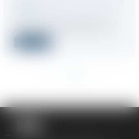
PLF 2023 : BARÈME DE L’IMPÔT SUR LE
REVENU
Droit fiscal
/
Fiscalité des particuliers
Le projet de loi de finances pour 2023,
divulgué ce lundi 26 septembre revalo...
Lire la suite
<<
<
...
207
208
209
210
211
212
213
...
>
>>