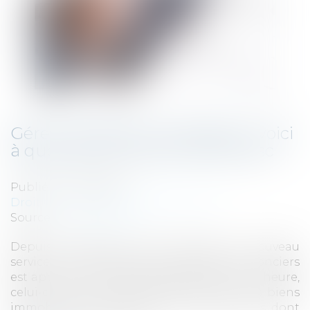
Gérer mes biens immobiliers : voici
à quoi sert le nouvel outil du fisc
Publié le :
14/09/2021
Droit fiscal
/
Fiscalité des particuliers
Source :
www.capital.fr
Depuis le début du mois d’août, un nouveau
service en ligne dédié aux propriétaires fonciers
est apparu sur le site impots.gouv.fr. Pour l’heure,
celui-ci ne vous permet que de lister vos biens
immobiliers et de vérifier les informations dont