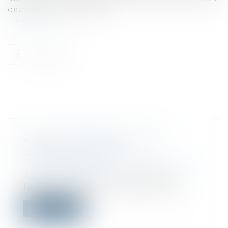
dispose l'administration...
Lire la suite
ACTION JUDICIAIRE POUR LA
GARANTIE DE L'AGS
Droit des sociétés
/
Procédures collectives
Aucune forclusion n’est opposable à
l’exercice de l’action prévue à l’article...
Lire la suite