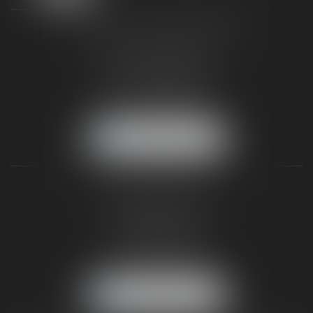
TAXLENS FONTAINEBLEAU
187 rue Grande
77300 FONTAINEBLEAU
Tél :
01 64 22 82 71
Fax :
01 64 23 01 59
NOUS LOCALISER
TAXLENS PARIS
31 rue de Penthièvre
75008 PARIS
Tél :
01 47 23 41 00
Fax :
01 64 23 01 59
NOUS LOCALISER