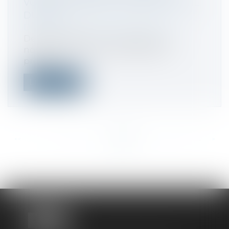
VOICI À QUOI SERT LE NOUVEL OUTIL
DU FISC
Droit fiscal
/
Fiscalité des particuliers
Depuis le début du mois d’août, un
nouveau service en ligne dédié aux
proprié...
Lire la suite
<<
<
...
259
260
261
262
263
264
265
...
>
>>