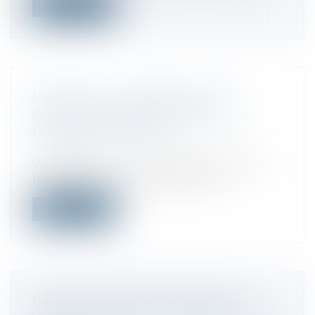
Lire la suite
MÉCÉNAT : LE CONTRÔLE DES
ORGANISMES BÉNÉFICIAIRES DE
DONS EST RENFORCÉ
Droit fiscal
Validée par le Conseil constitutionnel, la
loi confortant le respect des prin...
Lire la suite
GÉRER MES BIENS IMMOBILIERS :