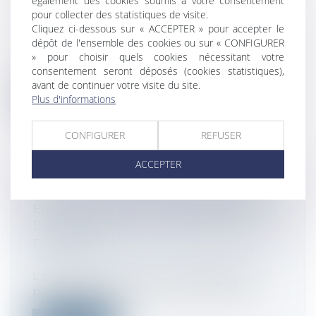
également des cookies soumis à votre consentement
NULLE
pour collecter des statistiques de visite.
Droit des sociétés
/
Droit des sociétés
Cliquez ci-dessous sur « ACCEPTER » pour accepter le
commerciales et professionnelles
dépôt de l'ensemble des cookies ou sur « CONFIGURER
Une cession de parts de SARL est nulle
» pour choisir quels cookies nécessitant votre
lorsque, en violation des dispositions...
consentement seront déposés (cookies statistiques),
avant de continuer votre visite du site.
Lire la suite
Plus d'informations
CONFIGURER
REFUSER
ACCEPTER
PAQUET TVA SUR LE COMMERCE
ÉLECTRONIQUE : LES COMMENTAIRES
DE BERCY MIS EN CONSULTATION
PUBLIQUE
Droit fiscal
/
Fiscalité des professionnels
L’administration met en consultation
publique, jusqu’au 13 octobre 2021, ses...