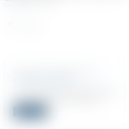
Lire la suite
FUSIONS ET ACQUISITIONS : LES
STATISTIQUES DE 2018
Droit des sociétés
/
Fusions et acquisitions
Les soubresauts des marchés financiers et
l'incertitude économique et politiq...
Lire la suite