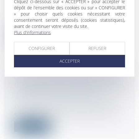
Cliquez ci-dessous sur « ACCEPTER » pour accepter le
Droit des sociétés
/
Droit des sociétés
dépôt de l'ensemble des cookies ou sur « CONFIGURER
commerciales et professionnelles
» pour choisir quels cookies nécessitant votre
Le rachat par une société de ses propres
consentement seront déposés (cookies statistiques),
titres auquel sont assignés plusieur...
avant de continuer votre visite du site.
Plus d'informations
Lire la suite
CONFIGURER
REFUSER
ACCEPTER
CONCLUSION D'UNE TRANSACTION À
LA RUPTURE DU CONTRAT DE TRAVAIL
: QUEL RÉGIME D'IMPOSITION?
Droit fiscal
/
Fiscalité des particuliers
Pour déterminer si une indemnité versée
en exécution d’une transaction conclu...
Lire la suite