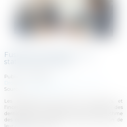
Fusions et acquisitions : les
statistiques de 2018
Publié le :
13/02/2019
Droit des sociétés
/
Fusions et acquisitions
Source :
business.lesechos.fr
Les soubresauts des marchés financiers et
l'incertitude économique et politique des
derniers mois ont ralenti quelque peu le rythme
des opérations de M&A, et posé la question de
leur création de valeur....