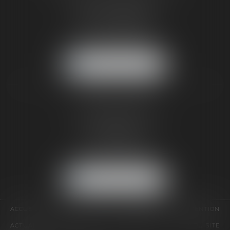
187 rue Grande
77300 FONTAINEBLEAU
Tél :
01 64 22 82 71
Fax :
01 64 23 01 59
NOUS LOCALISER
TAXLENS PARIS
31 rue de Penthièvre
75008 PARIS
Tél :
01 47 23 41 00
Fax :
01 64 23 01 59
NOUS LOCALISER
ACCUEIL
CABINET
ÉQUIPE
DOMAINES D'INTERVENTION
ACTUALITÉS
CONTACT
HONORAIRES
PLAN DU SITE