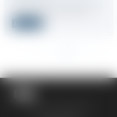
Droit commercial
/
Droit de la distribution
La clause de non-concurrence restreint la
possibilité de son franchisé d'exer...
Lire la suite
<<
<
...
400
401
402
403
404
405
406
...
>
>>
TAXLENS FONTAINEBLEAU