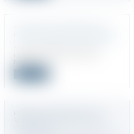
VIGILANCE SUR LE REPORT DE LA
DATE DE CESSATION DES PAIEMENTS
Droit des sociétés
/
Procédures collectives
Comment combattre une action en
report de la date de cessation des
paiements...
Lire la suite
RÉSEAUX DE FRANCHISE : TOUT
SAVOIR SUR LA CLAUSE DE NON
CONCURRENCE