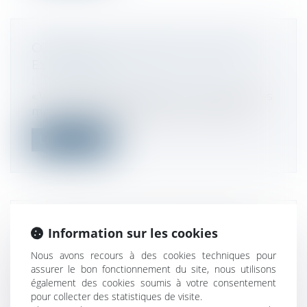
COMMENT L'IMMOBILIER FRANÇAIS
EST-IL TAXÉ?
Droit fiscal
/
Fiscalité immobilière
« Votre idée est très bonne ». Ces quelques
mots d’Emmanuel Macron ont relanc...
Lire la suite
LE CONSEIL D'ETAT SE PRONONCE
Information sur les cookies
SUR L'INCIDENCE LIÉE À LA VARIATION
Nous avons recours à des cookies techniques pour
DE VALEUR, CONSÉCUTIVE À UN
assurer le bon fonctionnement du site, nous utilisons
RACHAT DE TITRE ENSUITE ANNULÉ
également des cookies soumis à votre consentement
pour collecter des statistiques de visite.
PAR LA SOCIÉTÉ ELLE-MÊME