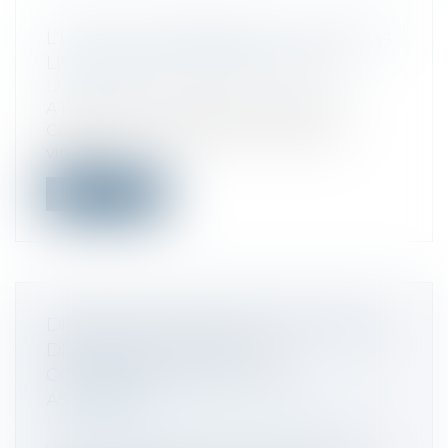
L'UNION EUROPÉENNE ACTUALISE SA
LISTE SUR LES PARADIS FISCAUX
Droit fiscal
A la suite de l'évaluation faite par la
Commission européenne de quatre-
vingt...
Lire la suite
DISSOLUTION D’UNE SOCIÉTÉ CIVILE
DE MOYENS : QUELLES
CONSÉQUENCES POUR LES
ASSOCIÉS?
Droit des sociétés
/
Droit des sociétés
commerciales et professionnelles