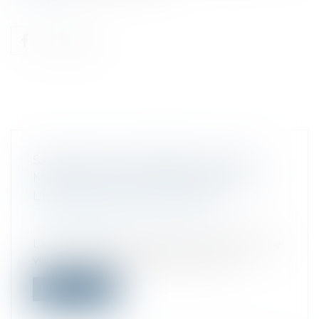
SANCTION DE L'ENTENTE ILLICITE
MÊME EN CAS DE DISSOLUTION DE
L'ENTREPRISE RESPONSABLE
Droit commercial
/
Droit de la
concurrence
La Cour de justice de l’Union européenne
vient de juger que, dans le cas où l...
Lire la suite