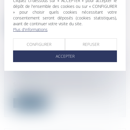
Cliquez ci-dessous sur « ACCEPTER » pour accepter le
Droit fiscal
/
Fiscalité immobilière
dépôt de l'ensemble des cookies ou sur « CONFIGURER
Le gouvernement publie un décret relatif
» pour choisir quels cookies nécessitant votre
aux avances remboursables sans intér...
consentement seront déposés (cookies statistiques),
avant de continuer votre visite du site.
Lire la suite
Plus d'informations
CONFIGURER
REFUSER
ACCEPTER
FUSION ET POURSUITE D’UNE
INSTANCE
Droit des sociétés
/
Fusions et acquisitions
Si la fusion-absorption entraîne la
dissolution sans liquidation de la sociét...
Lire la suite