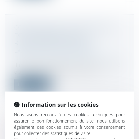
CONTRÔLE FISCAL : NOTIFICATION
DES CONSÉQUENCES DE
REHAUSSEMENTS DE BIC AU
DOMICILE DE L'EXPLOITANT
Droit fiscal
/
Fiscalité des professionnels
Il résulte des dispositions de l’article L 48
du LPF que l'indication du mont...
Lire la suite
Information sur les cookies
Nous avons recours à des cookies techniques pour
assurer le bon fonctionnement du site, nous utilisons
NOUVELLES CONDITIONS D'OCTROI
également des cookies soumis à votre consentement
DE L'ÉCO-PRÊT À TAUX ZÉRO
pour collecter des statistiques de visite.