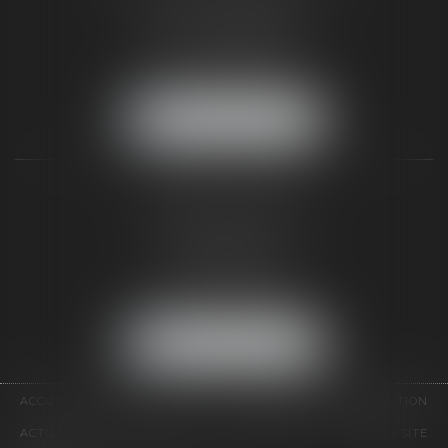
187 rue Grande
77300 FONTAINEBLEAU
Tél :
01 64 22 82 71
Fax :
01 64 23 01 59
NOUS LOCALISER
TAXLENS PARIS
31 rue de Penthièvre
75008 PARIS
Tél :
01 47 23 41 00
Fax :
01 64 23 01 59
NOUS LOCALISER
ACCUEIL
CABINET
ÉQUIPE
DOMAINES D'INTERVENTION
ACTUALITÉS
CONTACT
HONORAIRES
PLAN DU SITE