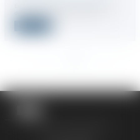
En cas de dissolution d’une société civile
de moyens, les associés doivent co...
Lire la suite
<<
<
...
388
389
390
391
392
393
394
...
>
>>
TAXLENS FONTAINEBLEAU