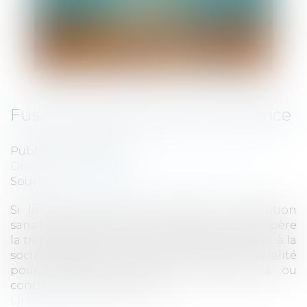
Fusion et poursuite d’une instance
Publié le :
17/04/2019
Droit des sociétés
/
Fusions et acquisitions
Source :
www.lextenso.fr
Si la fusion-absorption entraîne la dissolution
sans liquidation de la société absorbée, elle opère
la transmission universelle de son patrimoine à la
société absorbante qui a, de plein droit, qualité
pour poursuivre les instances engagées par ou
contre la société absorbée...
Lire la suite