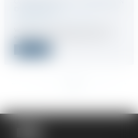
COMMENT RÉUSSIR SA TRANSMISSION
D'ENTREPRISE ?
Droit des sociétés
/
Transmission
d’entreprise
Véritable sujet dans la pérennité d'une
entreprise, la transmission est une o...
Lire la suite
<<
<
...
181
182
183
184
185
186
187
...
>
>>