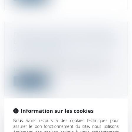
DIVORCE ET IMPÔT SUR LE REVENU :
LA DÉCHARGE PEUT ÊTRE ACCORDÉE
SOUS CONDITIONS
Droit fiscal
/
Fiscalité des particuliers
Les époux et partenaires d’un PACS sont
tenus solidairement au paiement de l’...
Lire la suite
Information sur les cookies
CESSIONS D’ACTIONS ENTRE
Nous avons recours à des cookies techniques pour
assurer le bon fonctionnement du site, nous utilisons
ACTIONNAIRES : LE CARACTÈRE