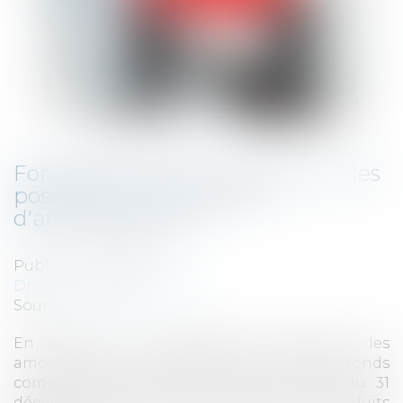
Fonds commercial : le point sur les
possibilités et conditions
d'amortissement
Publié le :
18/04/2023
Droit fiscal
/
Fiscalité locale
Source :
www.efl.fr
En principe non-déductibles fiscalement, les
amortissement comptabilisés au titre des fonds
commerciaux acquis du 1er janvier 2022 au 31
décembre 2025 sont susceptibles d'être déduits