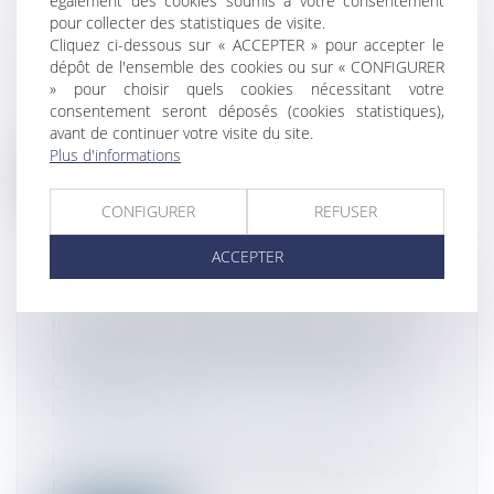
également des cookies soumis à votre consentement
FACULTATIF DES CLAUSES
pour collecter des statistiques de visite.
D’AGRÉMENT
Cliquez ci-dessous sur « ACCEPTER » pour accepter le
Droit des sociétés
/
Droit des sociétés
dépôt de l'ensemble des cookies ou sur « CONFIGURER
commerciales et professionnelles
» pour choisir quels cookies nécessitant votre
consentement seront déposés (cookies statistiques),
Une actionnaire avait cédé les actions
avant de continuer votre visite du site.
qu’elle détenait dans le capital de de...
Plus d'informations
Lire la suite
CONFIGURER
REFUSER
ACCEPTER
INDEMNISATION DU LOCATAIRE EN
LIQUIDATION JUDICIAIRE, POUR
DÉFAUT DE MISE EN CONFORMITÉ
DES LOCAUX
Droit commercial
/
Baux commerciaux
La Cour de cassation avait été saisie par le
preneur d’un bail commercial en...