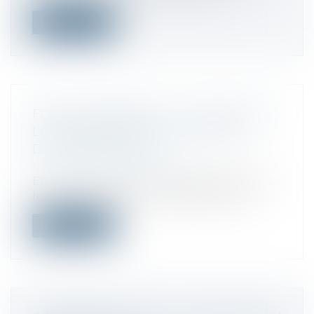
Lire la suite
FONDS COMMERCIAL : LE POINT SUR
LES POSSIBILITÉS ET CONDITIONS
D'AMORTISSEMENT
Droit fiscal
/
Fiscalité locale
En principe non-déductibles fiscalement,
les amortissement comptabilisés au t...
Lire la suite