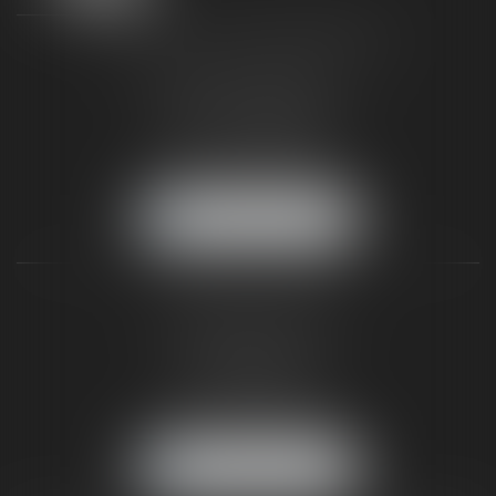
TAXLENS FONTAINEBLEAU
187 rue Grande
77300 FONTAINEBLEAU
Tél :
01 64 22 82 71
Fax :
01 64 23 01 59
NOUS LOCALISER
TAXLENS PARIS
31 rue de Penthièvre
75008 PARIS
Tél :
01 47 23 41 00
Fax :
01 64 23 01 59
NOUS LOCALISER