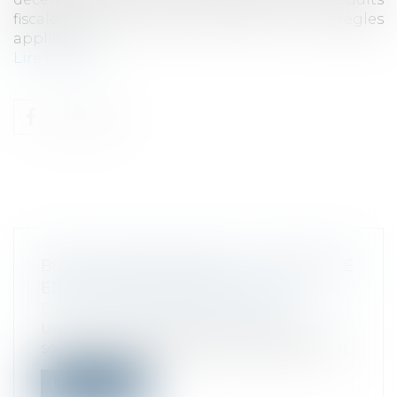
fiscalement. Nous faisons le point sur les règles
applicables...
Lire la suite
BIENS PROFESSIONNELS : L’IMMEUBLE
EN LOCATION VIDE EST EXCLU
Droit fiscal
/
Fiscalité des professionnels
Une propriétaire de parts dans une
société à responsabilité limitée (SARL) qu...
Lire la suite